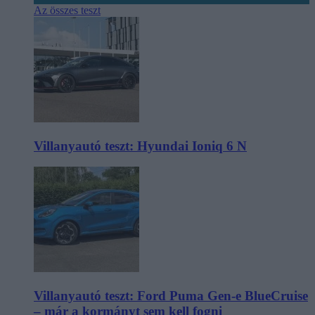
Az összes teszt
Villanyautó teszt: Hyundai Ioniq 6 N
Villanyautó teszt: Ford Puma Gen-e BlueCruise
– már a kormányt sem kell fogni