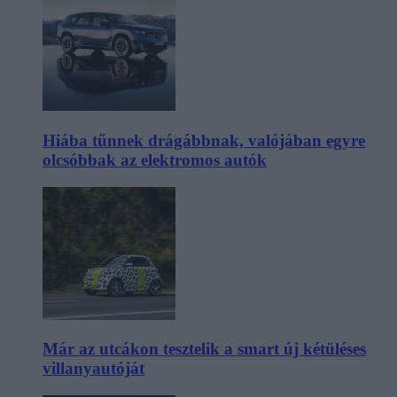
Hiába tűnnek drágábbnak, valójában egyre
olcsóbbak az elektromos autók
Már az utcákon tesztelik a smart új kétüléses
villanyautóját