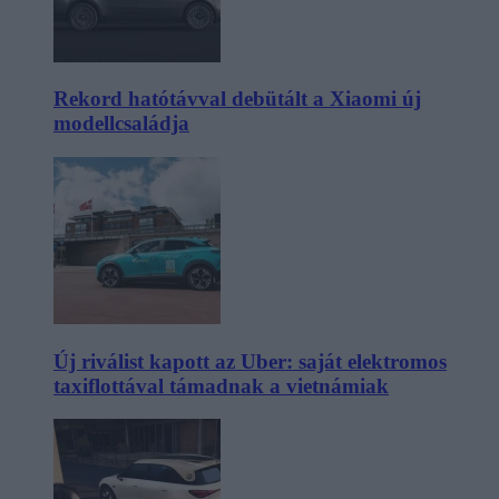
Rekord hatótávval debütált a Xiaomi új
modellcsaládja
Új riválist kapott az Uber: saját elektromos
taxiflottával támadnak a vietnámiak