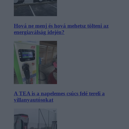
Hová ne menj és hová mehetsz tölteni az
energiaválság idején?
A TEA is a napelemes csúcs felé tereli a
villanyautósokat