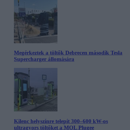
Megérkeztek a töltők Debrecen második Tesla
Supercharger állomására
Kilenc helyszínre telepít 300–600 kW-os
ultragyors töltőket a MOL Plugee