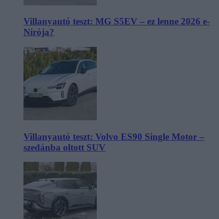
Villanyautó teszt: MG S5EV – ez lenne 2026 e-
Nirója?
Villanyautó teszt: Volvo ES90 Single Motor –
szedánba oltott SUV