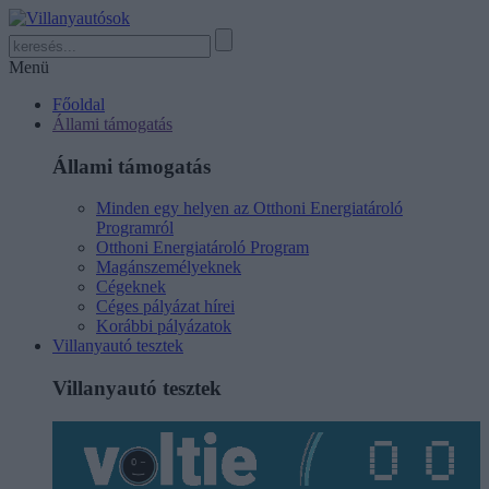
Menü
Főoldal
Állami támogatás
Állami támogatás
Minden egy helyen az Otthoni Energiatároló
Programról
Otthoni Energiatároló Program
Magánszemélyeknek
Cégeknek
Céges pályázat hírei
Korábbi pályázatok
Villanyautó tesztek
Villanyautó tesztek