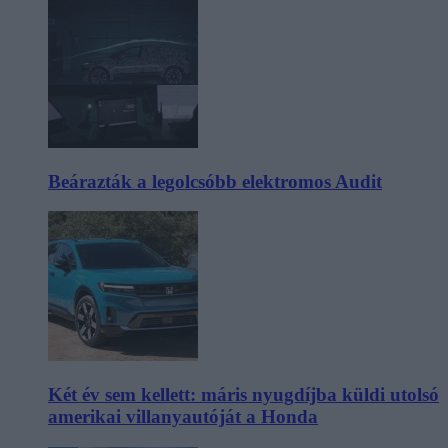
Beárazták a legolcsóbb elektromos Audit
Két év sem kellett: máris nyugdíjba küldi utolsó
amerikai villanyautóját a Honda