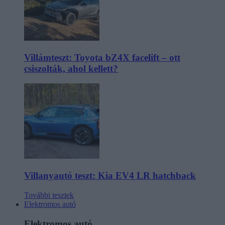
Villámteszt: Toyota bZ4X facelift – ott
csiszolták, ahol kellett?
Villanyautó teszt: Kia EV4 LR hatchback
További tesztek
Elektromos autó
Elektromos autó