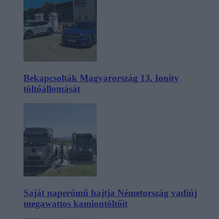
Bekapcsolták Magyarország 13. Ionity
töltőállomását
Saját naperőmű hajtja Németország vadiúj
megawattos kamiontöltőit