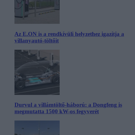
Az E.ON is a rendkívüli helyzethez igazítja a
villanyautó-töltőit
Durvul a villámtöltő-háború: a Dongfeng is
megmutatta 1500 kW-os fegyverét