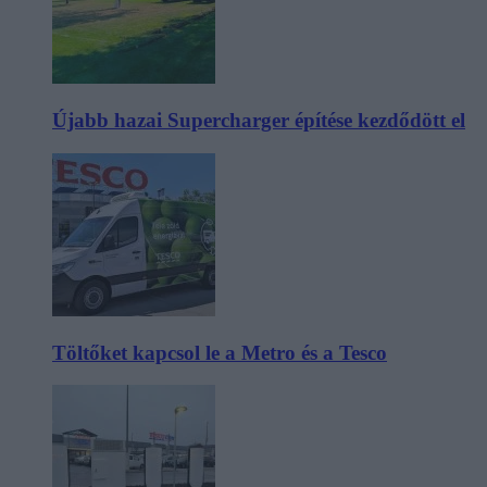
Újabb hazai Supercharger építése kezdődött el
Töltőket kapcsol le a Metro és a Tesco