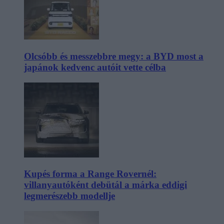
Olcsóbb és messzebbre megy: a BYD most a
japánok kedvenc autóit vette célba
Kupés forma a Range Rovernél:
villanyautóként debütál a márka eddigi
legmerészebb modellje