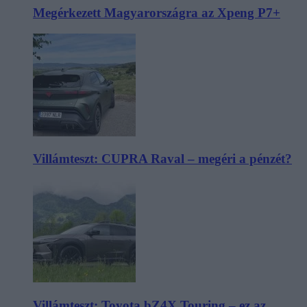
Megérkezett Magyarországra az Xpeng P7+
Villámteszt: CUPRA Raval – megéri a pénzét?
Villámteszt: Toyota bZ4X Touring – ez az,