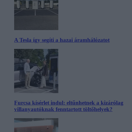
A Tesla így segíti a hazai áramhálózatot
Furcsa kísérlet indul: eltűnhetnek a kizárólag
villanyautóknak fenntartott töltőhelyek?