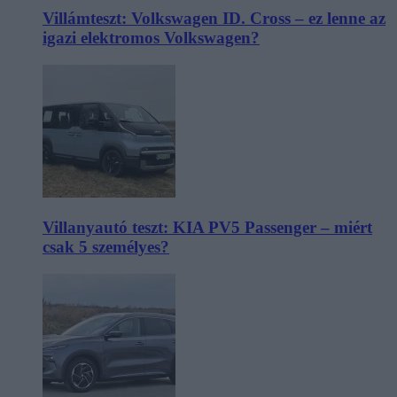
Villámteszt: Volkswagen ID. Cross – ez lenne az
igazi elektromos Volkswagen?
Villanyautó teszt: KIA PV5 Passenger – miért
csak 5 személyes?