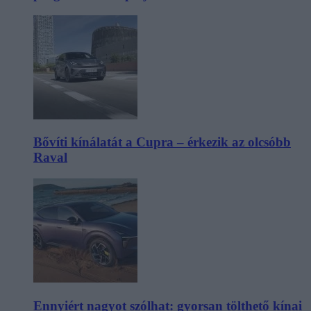
Bővíti kínálatát a Cupra – érkezik az olcsóbb
Raval
Ennyiért nagyot szólhat: gyorsan tölthető kínai