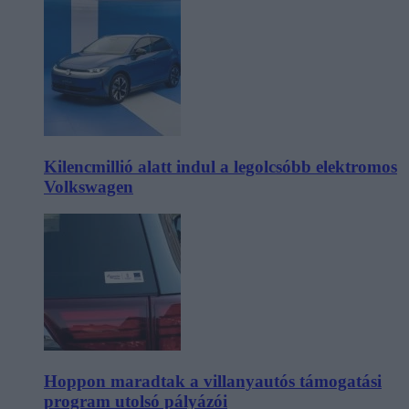
Kilencmillió alatt indul a legolcsóbb elektromos
Volkswagen
Hoppon maradtak a villanyautós támogatási
program utolsó pályázói