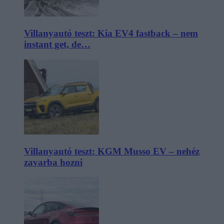
Villanyautó teszt: Kia EV4 fastback – nem
instant get, de…
Villanyautó teszt: KGM Musso EV – nehéz
zavarba hozni