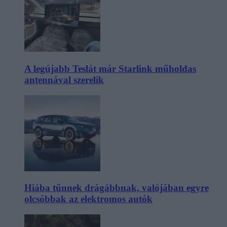
A legújabb Teslát már Starlink műholdas
antennával szerelik
Hiába tűnnek drágábbnak, valójában egyre
olcsóbbak az elektromos autók