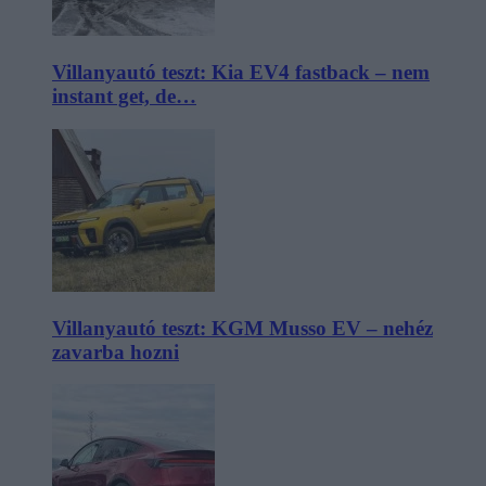
Villanyautó teszt: Kia EV4 fastback – nem
instant get, de…
Villanyautó teszt: KGM Musso EV – nehéz
zavarba hozni