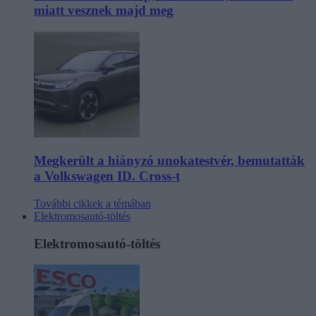
miatt vesznek majd meg
Megkerült a hiányzó unokatestvér, bemutatták
a Volkswagen ID. Cross-t
További cikkek a témában
Elektromosautó-töltés
Elektromosautó-töltés