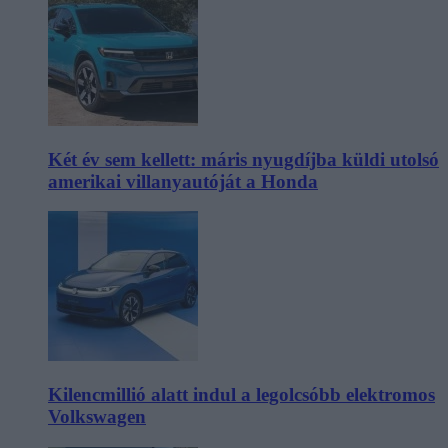
Két év sem kellett: máris nyugdíjba küldi utolsó
amerikai villanyautóját a Honda
Kilencmillió alatt indul a legolcsóbb elektromos
Volkswagen