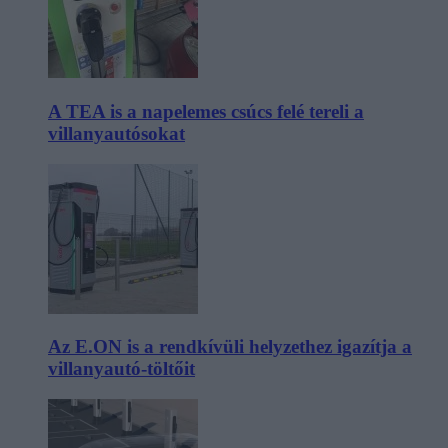
A TEA is a napelemes csúcs felé tereli a
villanyautósokat
Az E.ON is a rendkívüli helyzethez igazítja a
villanyautó-töltőit