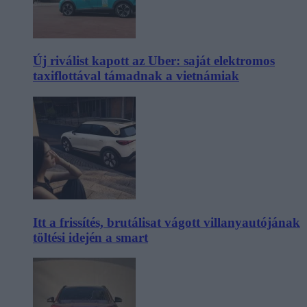
Új riválist kapott az Uber: saját elektromos
taxiflottával támadnak a vietnámiak
Itt a frissítés, brutálisat vágott villanyautójának
töltési idején a smart