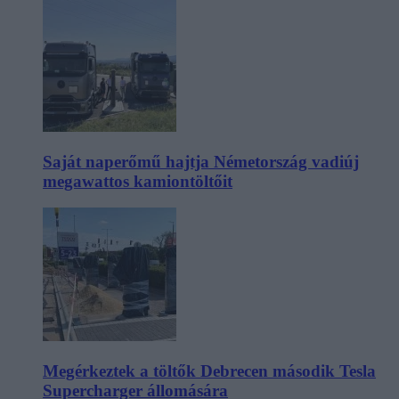
Saját naperőmű hajtja Németország vadiúj
megawattos kamiontöltőit
Megérkeztek a töltők Debrecen második Tesla
Supercharger állomására