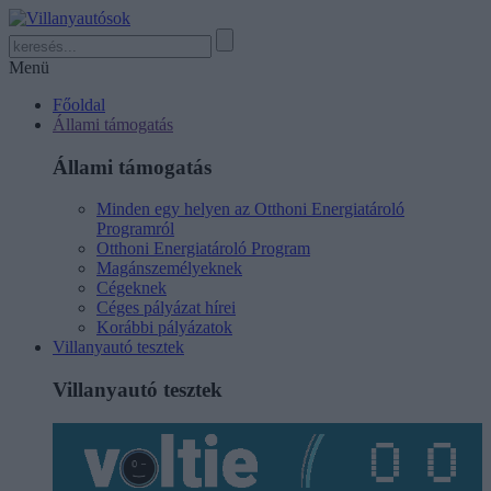
Menü
Főoldal
Állami támogatás
Állami támogatás
Minden egy helyen az Otthoni Energiatároló
Programról
Otthoni Energiatároló Program
Magánszemélyeknek
Cégeknek
Céges pályázat hírei
Korábbi pályázatok
Villanyautó tesztek
Villanyautó tesztek