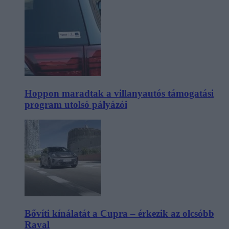
Hoppon maradtak a villanyautós támogatási
program utolsó pályázói
Bővíti kínálatát a Cupra – érkezik az olcsóbb
Raval