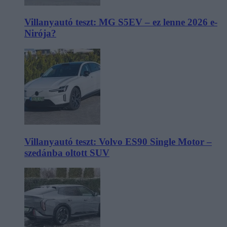
Villanyautó teszt: MG S5EV – ez lenne 2026 e-
Nirója?
Villanyautó teszt: Volvo ES90 Single Motor –
szedánba oltott SUV