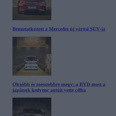
Bemutatkozott a Mercedes új városi SUV-ja
Olcsóbb és messzebbre megy: a BYD most a
japánok kedvenc autóit vette célba