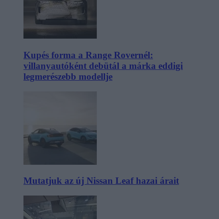
Kupés forma a Range Rovernél:
villanyautóként debütál a márka eddigi
legmerészebb modellje
Mutatjuk az új Nissan Leaf hazai árait