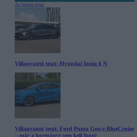
Az összes teszt
Villanyautó teszt: Hyundai Ioniq 6 N
Villanyautó teszt: Ford Puma Gen-e BlueCruise
– már a kormányt sem kell fogni