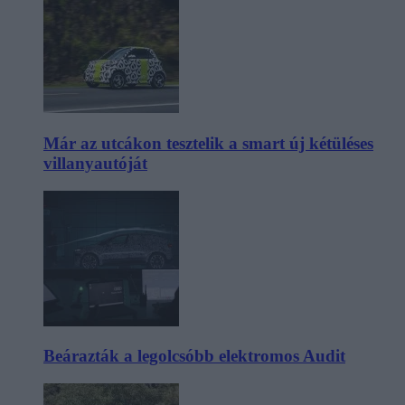
Már az utcákon tesztelik a smart új kétüléses
villanyautóját
Beárazták a legolcsóbb elektromos Audit