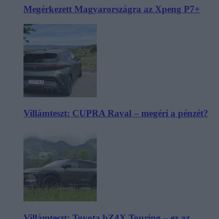
Megérkezett Magyarországra az Xpeng P7+
Villámteszt: CUPRA Raval – megéri a pénzét?
Villámteszt: Toyota bZ4X Touring – ez az,