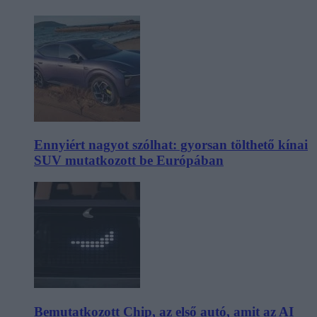
Ennyiért nagyot szólhat: gyorsan tölthető kínai
SUV mutatkozott be Európában
Bemutatkozott Chip, az első autó, amit az AI