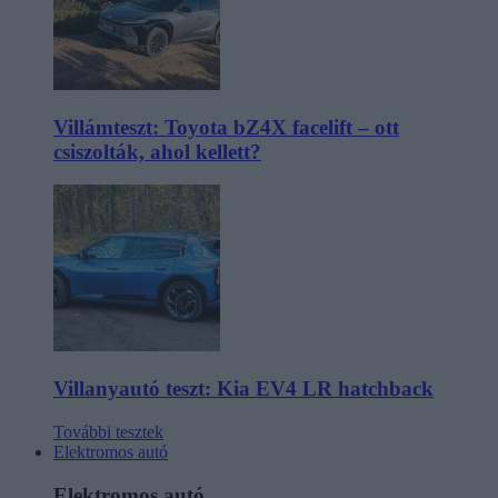
Villámteszt: Toyota bZ4X facelift – ott
csiszolták, ahol kellett?
Villanyautó teszt: Kia EV4 LR hatchback
További tesztek
Elektromos autó
Elektromos autó