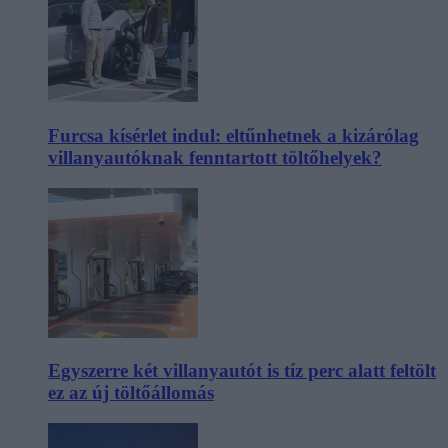
Furcsa kísérlet indul: eltűnhetnek a kizárólag
villanyautóknak fenntartott töltőhelyek?
Egyszerre két villanyautót is tíz perc alatt feltölt
ez az új töltőállomás