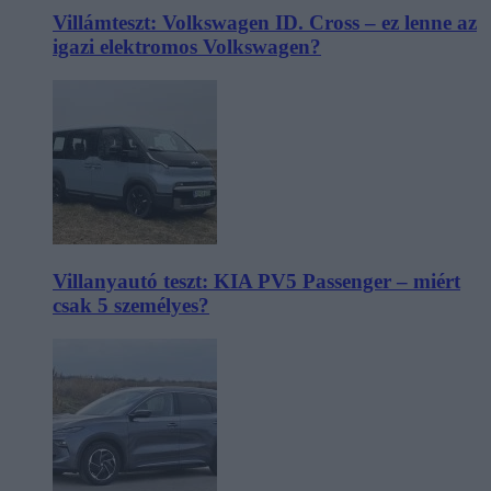
Villámteszt: Volkswagen ID. Cross – ez lenne az
igazi elektromos Volkswagen?
Villanyautó teszt: KIA PV5 Passenger – miért
csak 5 személyes?