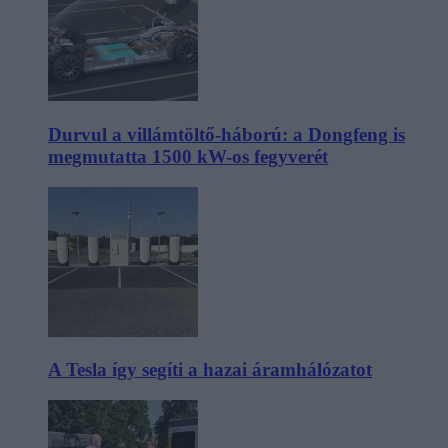
Durvul a villámtöltő-háború: a Dongfeng is
megmutatta 1500 kW-os fegyverét
A Tesla így segíti a hazai áramhálózatot