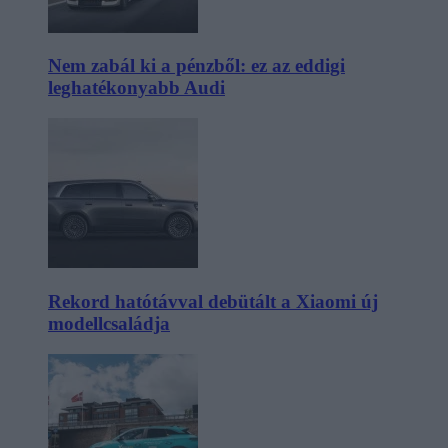
Nem zabál ki a pénzből: ez az eddigi
leghatékonyabb Audi
Rekord hatótávval debütált a Xiaomi új
modellcsaládja