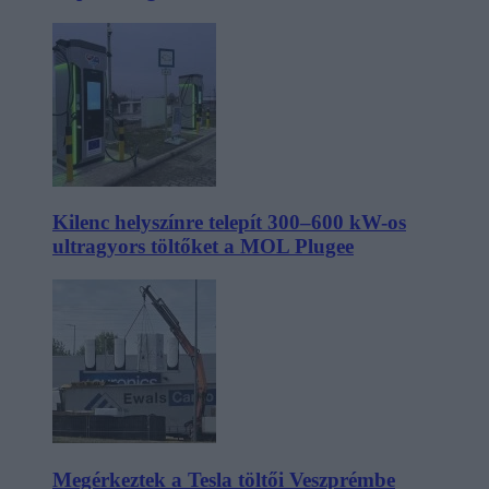
Kilenc helyszínre telepít 300–600 kW-os
ultragyors töltőket a MOL Plugee
Megérkeztek a Tesla töltői Veszprémbe