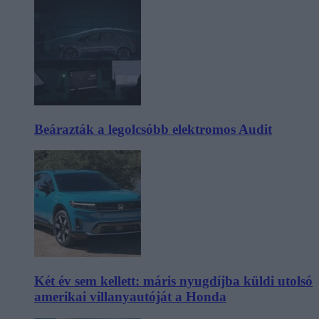
Beárazták a legolcsóbb elektromos Audit
Két év sem kellett: máris nyugdíjba küldi utolsó
amerikai villanyautóját a Honda