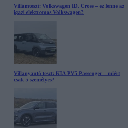
Villámteszt: Volkswagen ID. Cross – ez lenne az
igazi elektromos Volkswagen?
Villanyautó teszt: KIA PV5 Passenger – miért
csak 5 személyes?