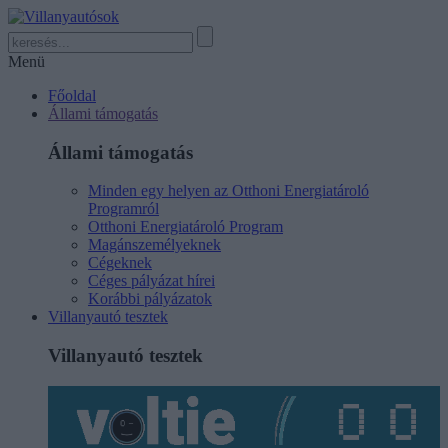
Menü
Főoldal
Állami támogatás
Állami támogatás
Minden egy helyen az Otthoni Energiatároló
Programról
Otthoni Energiatároló Program
Magánszemélyeknek
Cégeknek
Céges pályázat hírei
Korábbi pályázatok
Villanyautó tesztek
Villanyautó tesztek