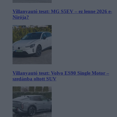
Villanyautó teszt: MG S5EV – ez lenne 2026 e-
Nirója?
Villanyautó teszt: Volvo ES90 Single Motor –
szedánba oltott SUV