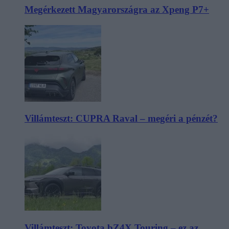
Megérkezett Magyarországra az Xpeng P7+
Villámteszt: CUPRA Raval – megéri a pénzét?
Villámteszt: Toyota bZ4X Touring – ez az,