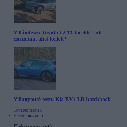
Villámteszt: Toyota bZ4X facelift – ott
csiszolták, ahol kellett?
Villanyautó teszt: Kia EV4 LR hatchback
További tesztek
Elektromos autó
Elektromos autó