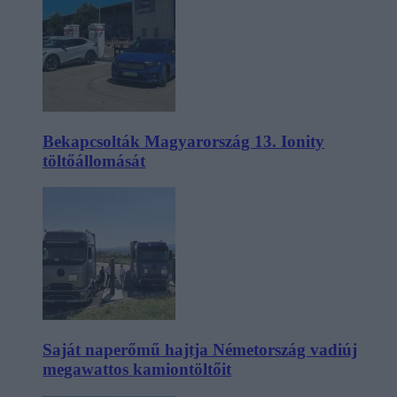
Bekapcsolták Magyarország 13. Ionity
töltőállomását
Saját naperőmű hajtja Németország vadiúj
megawattos kamiontöltőit