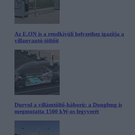
Az E.ON is a rendkívüli helyzethez igazítja a
villanyautó-töltőit
Durvul a villámtöltő-háború: a Dongfeng is
megmutatta 1500 kW-os fegyverét