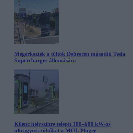
Megérkeztek a töltők Debrecen második Tesla
Supercharger állomására
Kilenc helyszínre telepít 300–600 kW-os
ultragyors töltőket a MOL Plugee