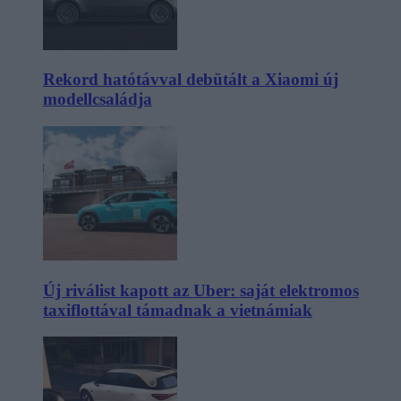
Rekord hatótávval debütált a Xiaomi új
modellcsaládja
Új riválist kapott az Uber: saját elektromos
taxiflottával támadnak a vietnámiak