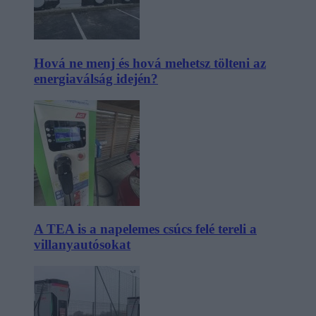
Hová ne menj és hová mehetsz tölteni az
energiaválság idején?
A TEA is a napelemes csúcs felé tereli a
villanyautósokat