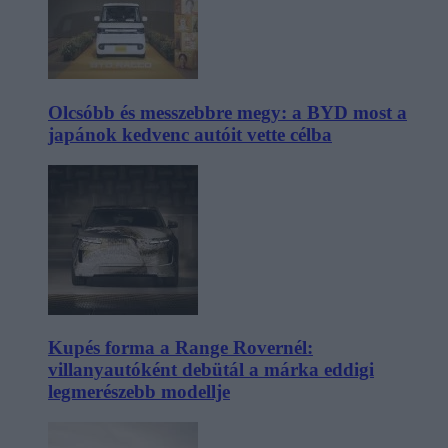
Olcsóbb és messzebbre megy: a BYD most a
japánok kedvenc autóit vette célba
Kupés forma a Range Rovernél:
villanyautóként debütál a márka eddigi
legmerészebb modellje