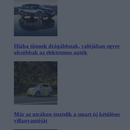
Hiába tűnnek drágábbnak, valójában egyre
olcsóbbak az elektromos autók
Már az utcákon tesztelik a smart új kétüléses
villanyautóját