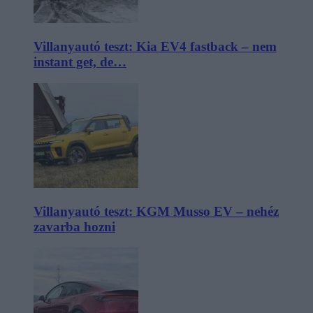
Villanyautó teszt: Kia EV4 fastback – nem
instant get, de…
Villanyautó teszt: KGM Musso EV – nehéz
zavarba hozni