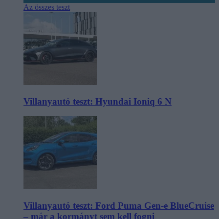
Az összes teszt
Villanyautó teszt: Hyundai Ioniq 6 N
Villanyautó teszt: Ford Puma Gen-e BlueCruise
– már a kormányt sem kell fogni