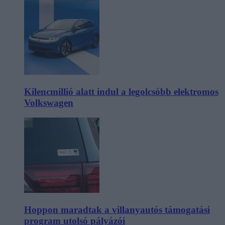
Kilencmillió alatt indul a legolcsóbb elektromos
Volkswagen
Hoppon maradtak a villanyautós támogatási
program utolsó pályázói