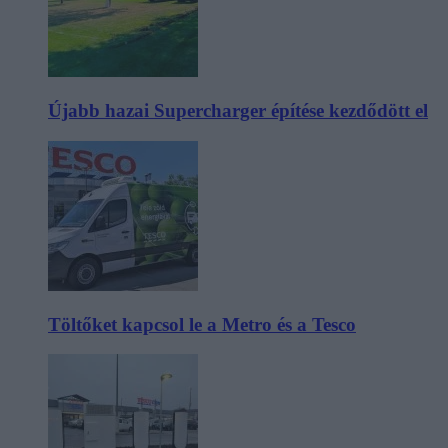
Újabb hazai Supercharger építése kezdődött el
Töltőket kapcsol le a Metro és a Tesco