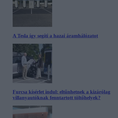
A Tesla így segíti a hazai áramhálózatot
Furcsa kísérlet indul: eltűnhetnek a kizárólag
villanyautóknak fenntartott töltőhelyek?