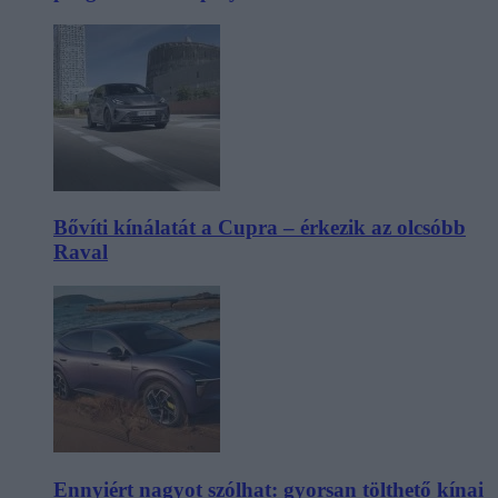
Bővíti kínálatát a Cupra – érkezik az olcsóbb
Raval
Ennyiért nagyot szólhat: gyorsan tölthető kínai