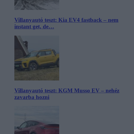
Villanyautó teszt: Kia EV4 fastback – nem
instant get, de…
Villanyautó teszt: KGM Musso EV – nehéz
zavarba hozni