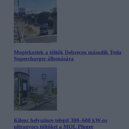
Megérkeztek a töltők Debrecen második Tesla
Supercharger állomására
Kilenc helyszínre telepít 300–600 kW-os
ultragyors töltőket a MOL Plugee