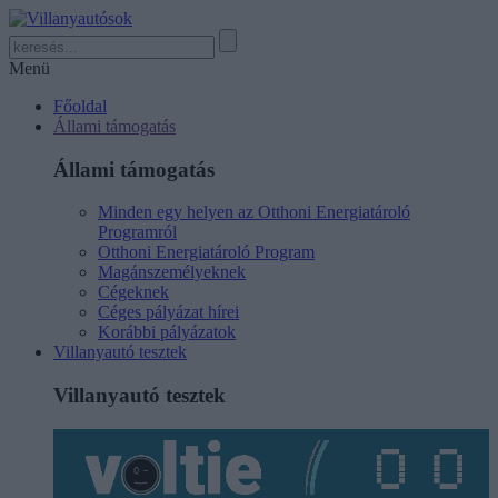
Menü
Főoldal
Állami támogatás
Állami támogatás
Minden egy helyen az Otthoni Energiatároló
Programról
Otthoni Energiatároló Program
Magánszemélyeknek
Cégeknek
Céges pályázat hírei
Korábbi pályázatok
Villanyautó tesztek
Villanyautó tesztek