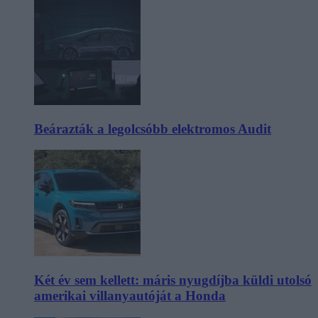
Beárazták a legolcsóbb elektromos Audit
Két év sem kellett: máris nyugdíjba küldi utolsó
amerikai villanyautóját a Honda