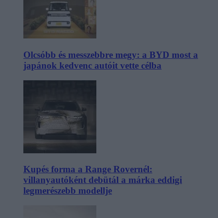
Olcsóbb és messzebbre megy: a BYD most a
japánok kedvenc autóit vette célba
Kupés forma a Range Rovernél:
villanyautóként debütál a márka eddigi
legmerészebb modellje