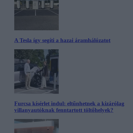
A Tesla így segíti a hazai áramhálózatot
Furcsa kísérlet indul: eltűnhetnek a kizárólag
villanyautóknak fenntartott töltőhelyek?