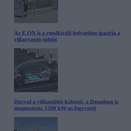
Az E.ON is a rendkívüli helyzethez igazítja a
villanyautó-töltőit
Durvul a villámtöltő-háború: a Dongfeng is
megmutatta 1500 kW-os fegyverét