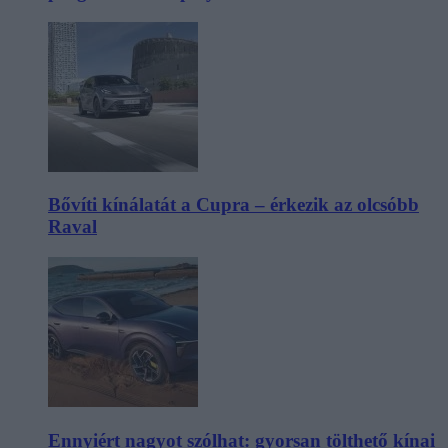
Bővíti kínálatát a Cupra – érkezik az olcsóbb
Raval
Ennyiért nagyot szólhat: gyorsan tölthető kínai