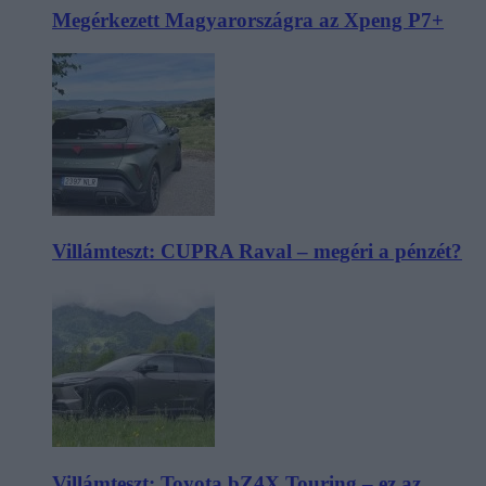
Megérkezett Magyarországra az Xpeng P7+
Villámteszt: CUPRA Raval – megéri a pénzét?
Villámteszt: Toyota bZ4X Touring – ez az,