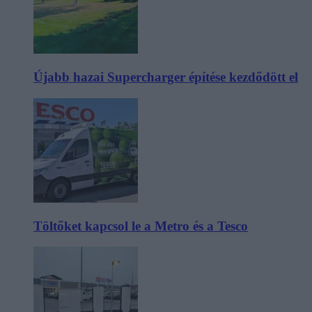
Újabb hazai Supercharger építése kezdődött el
Töltőket kapcsol le a Metro és a Tesco