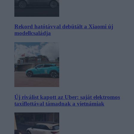
Rekord hatótávval debütált a Xiaomi új
modellcsaládja
Új riválist kapott az Uber: saját elektromos
taxiflottával támadnak a vietnámiak