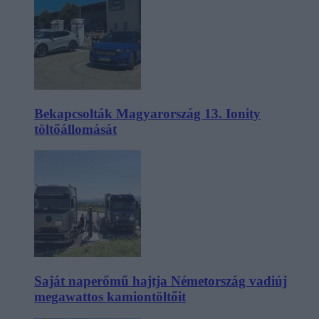
Bekapcsolták Magyarország 13. Ionity
töltőállomását
Saját naperőmű hajtja Németország vadiúj
megawattos kamiontöltőit