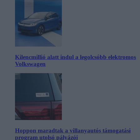
Kilencmillió alatt indul a legolcsóbb elektromos
Volkswagen
Hoppon maradtak a villanyautós támogatási
program utolsó pályázói