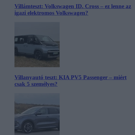
Villámteszt: Volkswagen ID. Cross – ez lenne az
igazi elektromos Volkswagen?
Villanyautó teszt: KIA PV5 Passenger – miért
csak 5 személyes?