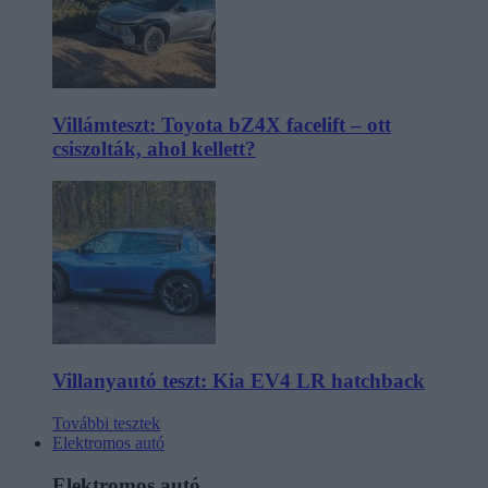
Villámteszt: Toyota bZ4X facelift – ott
csiszolták, ahol kellett?
Villanyautó teszt: Kia EV4 LR hatchback
További tesztek
Elektromos autó
Elektromos autó