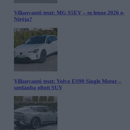
Villanyautó teszt: MG S5EV – ez lenne 2026 e-
Nirója?
Villanyautó teszt: Volvo ES90 Single Motor –
szedánba oltott SUV