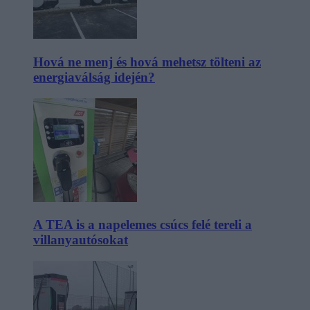
Hová ne menj és hová mehetsz tölteni az
energiaválság idején?
A TEA is a napelemes csúcs felé tereli a
villanyautósokat