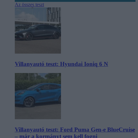
Az összes teszt
Villanyautó teszt: Hyundai Ioniq 6 N
Villanyautó teszt: Ford Puma Gen-e BlueCruise
– már a kormányt sem kell fogni