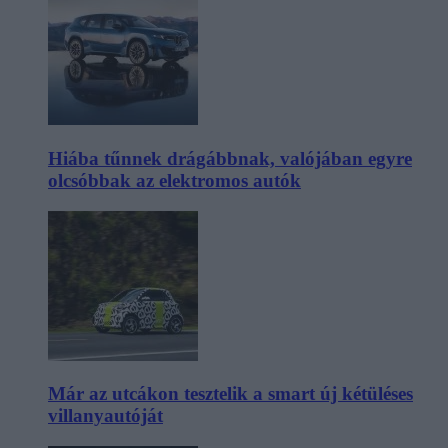
Hiába tűnnek drágábbnak, valójában egyre
olcsóbbak az elektromos autók
Már az utcákon tesztelik a smart új kétüléses
villanyautóját