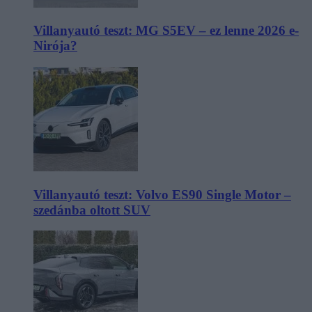
Villanyautó teszt: MG S5EV – ez lenne 2026 e-
Nirója?
Villanyautó teszt: Volvo ES90 Single Motor –
szedánba oltott SUV