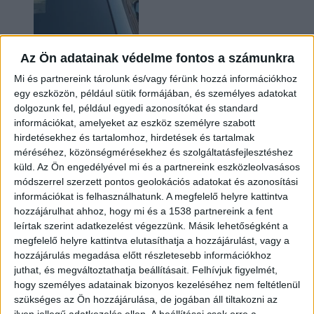
Az Ön adatainak védelme fontos a számunkra
Mi és partnereink tárolunk és/vagy férünk hozzá információkhoz
egy eszközön, például sütik formájában, és személyes adatokat
dolgozunk fel, például egyedi azonosítókat és standard
információkat, amelyeket az eszköz személyre szabott
Hoppon maradtak a villanyautós támogatási
hirdetésekhez és tartalomhoz, hirdetések és tartalmak
program utolsó pályázói
méréséhez, közönségmérésekhez és szolgáltatásfejlesztéshez
küld.
Az Ön engedélyével mi és a partnereink eszközleolvasásos
módszerrel szerzett pontos geolokációs adatokat és azonosítási
információkat is felhasználhatunk. A megfelelő helyre kattintva
hozzájárulhat ahhoz, hogy mi és a 1538 partnereink a fent
leírtak szerint adatkezelést végezzünk. Másik lehetőségként a
megfelelő helyre kattintva elutasíthatja a hozzájárulást, vagy a
hozzájárulás megadása előtt részletesebb információkhoz
juthat, és megváltoztathatja beállításait.
Felhívjuk figyelmét,
hogy személyes adatainak bizonyos kezeléséhez nem feltétlenül
Bővíti kínálatát a Cupra – érkezik az olcsóbb
szükséges az Ön hozzájárulása, de jogában áll tiltakozni az
Raval
ilyen jellegű adatkezelés ellen. A beállításai csak erre a