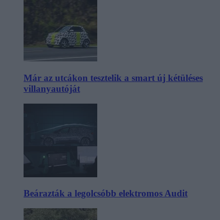
Már az utcákon tesztelik a smart új kétüléses
villanyautóját
Beárazták a legolcsóbb elektromos Audit