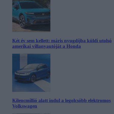
Két év sem kellett: máris nyugdíjba küldi utolsó
amerikai villanyautóját a Honda
Kilencmillió alatt indul a legolcsóbb elektromos
Volkswagen