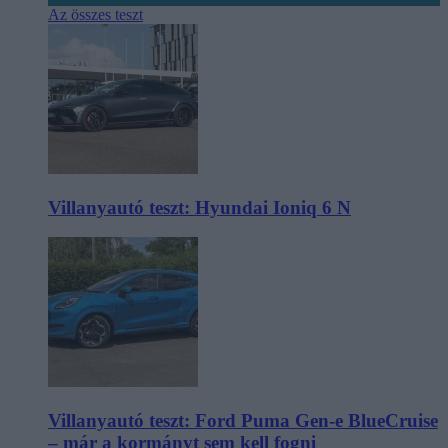
Az összes teszt
Villanyautó teszt: Hyundai Ioniq 6 N
Villanyautó teszt: Ford Puma Gen-e BlueCruise
– már a kormányt sem kell fogni