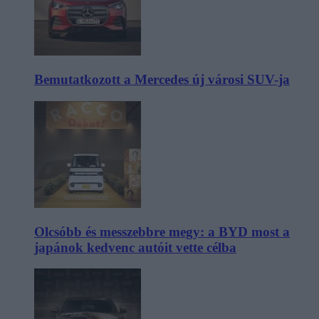
Bemutatkozott a Mercedes új városi SUV-ja
Olcsóbb és messzebbre megy: a BYD most a
japánok kedvenc autóit vette célba