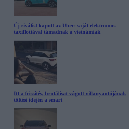
Új riválist kapott az Uber: saját elektromos
taxiflottával támadnak a vietnámiak
Itt a frissítés, brutálisat vágott villanyautójának
töltési idején a smart