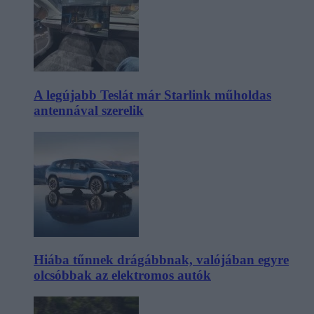
A legújabb Teslát már Starlink műholdas
antennával szerelik
Hiába tűnnek drágábbnak, valójában egyre
olcsóbbak az elektromos autók