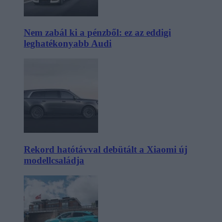
Nem zabál ki a pénzből: ez az eddigi
leghatékonyabb Audi
Rekord hatótávval debütált a Xiaomi új
modellcsaládja