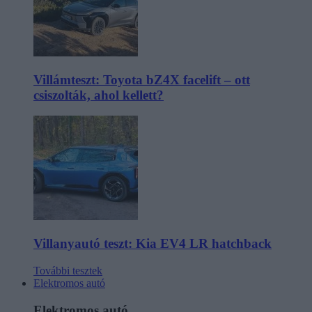
Villámteszt: Toyota bZ4X facelift – ott
csiszolták, ahol kellett?
Villanyautó teszt: Kia EV4 LR hatchback
További tesztek
Elektromos autó
Elektromos autó