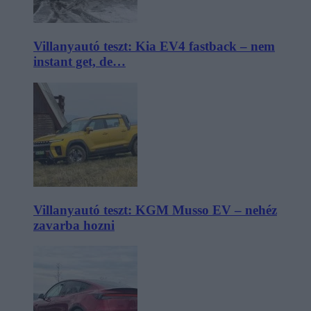
Villanyautó teszt: Kia EV4 fastback – nem
instant get, de…
Villanyautó teszt: KGM Musso EV – nehéz
zavarba hozni