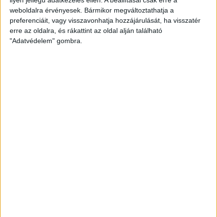
weboldalra érvényesek. Bármikor megváltoztathatja a
preferenciáit, vagy visszavonhatja hozzájárulását, ha visszatér
erre az oldalra, és rákattint az oldal alján található
"Adatvédelem" gombra.
Ennyiért nagyot szólhat: gyorsan tölthető kínai
SUV mutatkozott be Európában
Bemutatkozott Chip, az első autó, amit az AI