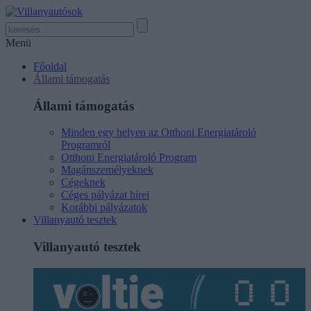
Menü
Főoldal
Állami támogatás
Állami támogatás
Minden egy helyen az Otthoni Energiatároló
Programról
Otthoni Energiatároló Program
Magánszemélyeknek
Cégeknek
Céges pályázat hírei
Korábbi pályázatok
Villanyautó tesztek
Villanyautó tesztek