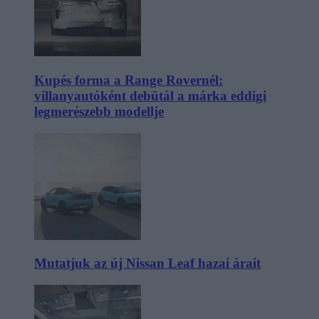
Kupés forma a Range Rovernél:
villanyautóként debütál a márka eddigi
legmerészebb modellje
Mutatjuk az új Nissan Leaf hazai árait