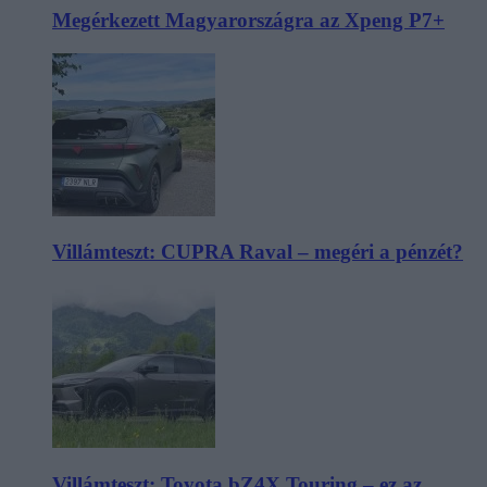
Megérkezett Magyarországra az Xpeng P7+
Villámteszt: CUPRA Raval – megéri a pénzét?
Villámteszt: Toyota bZ4X Touring – ez az,