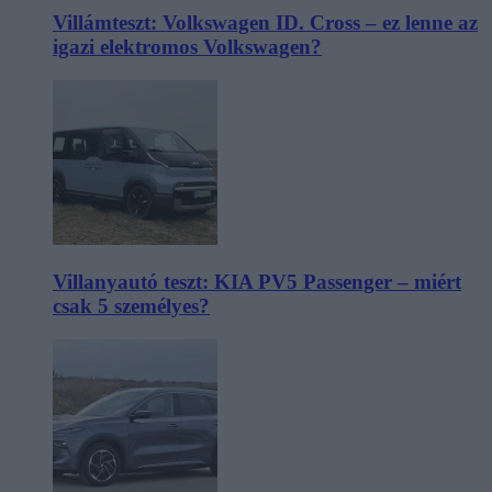
Villámteszt: Volkswagen ID. Cross – ez lenne az
igazi elektromos Volkswagen?
Villanyautó teszt: KIA PV5 Passenger – miért
csak 5 személyes?