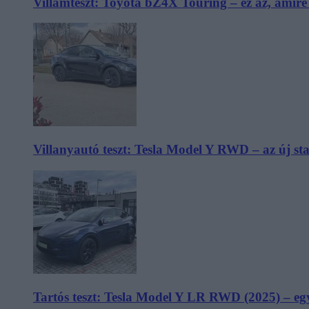
Villámteszt: Toyota bZ4X Touring – ez az, amir
Villanyautó teszt: Tesla Model Y RWD – az új s
Tartós teszt: Tesla Model Y LR RWD (2025) – egy 