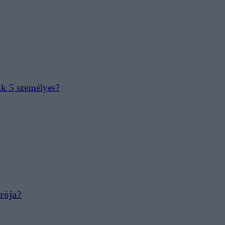
ak 5 személyes?
irója?