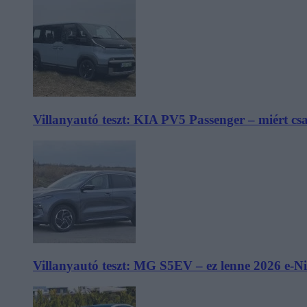
Villanyautó teszt: KIA PV5 Passenger – miért cs
Villanyautó teszt: MG S5EV – ez lenne 2026 e-N