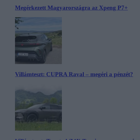
Megérkezett Magyarországra az Xpeng P7+
Villámteszt: CUPRA Raval – megéri a pénzét?