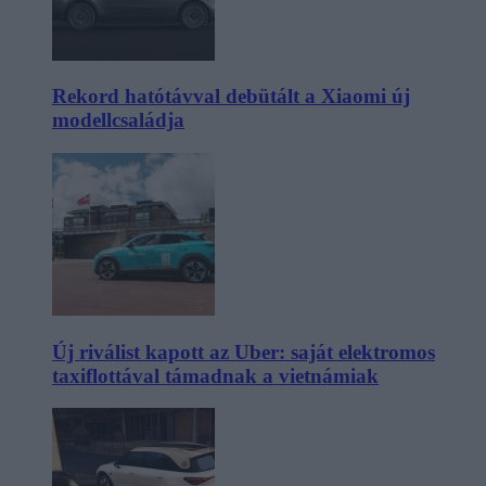
Rekord hatótávval debütált a Xiaomi új
modellcsaládja
Új riválist kapott az Uber: saját elektromos
taxiflottával támadnak a vietnámiak