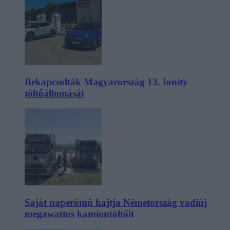
Bekapcsolták Magyarország 13. Ionity
töltőállomását
Saját naperőmű hajtja Németország vadiúj
megawattos kamiontöltőit