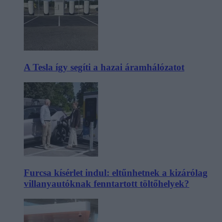
A Tesla így segíti a hazai áramhálózatot
Furcsa kísérlet indul: eltűnhetnek a kizárólag
villanyautóknak fenntartott töltőhelyek?