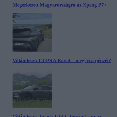
Megérkezett Magyarországra az Xpeng P7+
Villámteszt: CUPRA Raval – megéri a pénzét?
Villámteszt: Toyota bZ4X Touring – ez az,