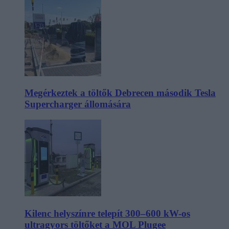
Megérkeztek a töltők Debrecen második Tesla
Supercharger állomására
Kilenc helyszínre telepít 300–600 kW-os
ultragyors töltőket a MOL Plugee