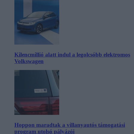
Kilencmillió alatt indul a legolcsóbb elektromos
Volkswagen
Hoppon maradtak a villanyautós támogatási
program utolsó pályázói