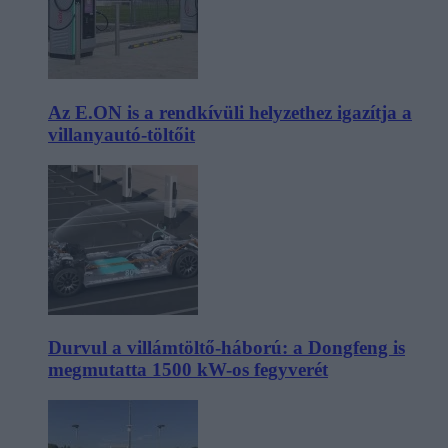
Az E.ON is a rendkívüli helyzethez igazítja a
villanyautó-töltőit
Durvul a villámtöltő-háború: a Dongfeng is
megmutatta 1500 kW-os fegyverét