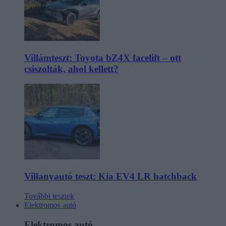
Villámteszt: Toyota bZ4X facelift – ott
csiszolták, ahol kellett?
Villanyautó teszt: Kia EV4 LR hatchback
További tesztek
Elektromos autó
Elektromos autó