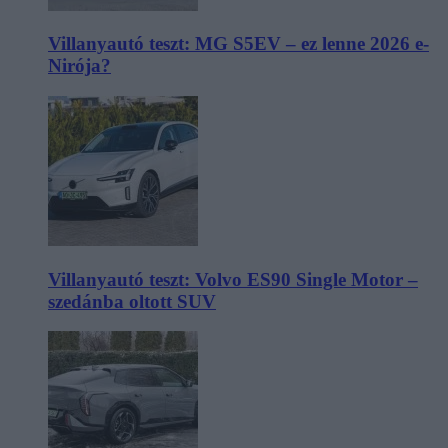
Villanyautó teszt: MG S5EV – ez lenne 2026 e-
Nirója?
Villanyautó teszt: Volvo ES90 Single Motor –
szedánba oltott SUV