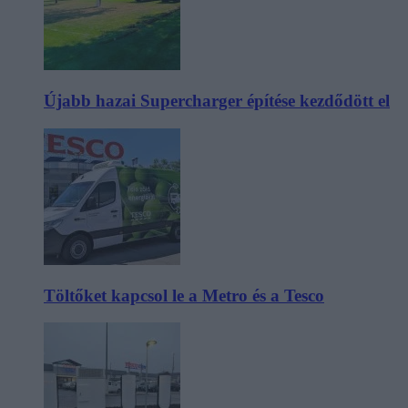
Újabb hazai Supercharger építése kezdődött el
Töltőket kapcsol le a Metro és a Tesco