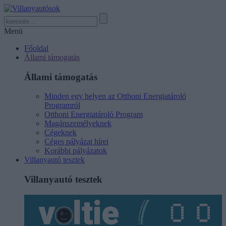
Menü
Főoldal
Állami támogatás
Állami támogatás
Minden egy helyen az Otthoni Energiatároló
Programról
Otthoni Energiatároló Program
Magánszemélyeknek
Cégeknek
Céges pályázat hírei
Korábbi pályázatok
Villanyautó tesztek
Villanyautó tesztek