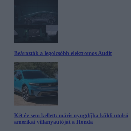
Beárazták a legolcsóbb elektromos Audit
Két év sem kellett: máris nyugdíjba küldi utolsó
amerikai villanyautóját a Honda