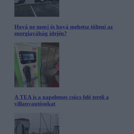
Hová ne menj és hová mehetsz tölteni az
energiaválság idején?
A TEA is a napelemes csúcs felé tereli a
villanyautósokat