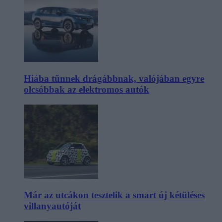
Hiába tűnnek drágábbnak, valójában egyre
olcsóbbak az elektromos autók
Már az utcákon tesztelik a smart új kétüléses
villanyautóját