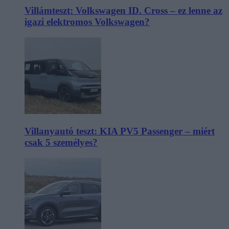
Villámteszt: Volkswagen ID. Cross – ez lenne az
igazi elektromos Volkswagen?
Villanyautó teszt: KIA PV5 Passenger – miért
csak 5 személyes?