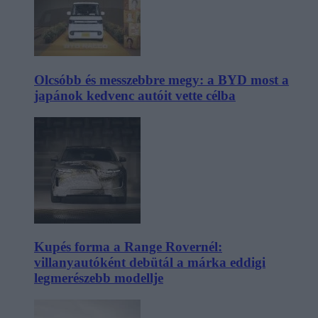
Olcsóbb és messzebbre megy: a BYD most a
japánok kedvenc autóit vette célba
Kupés forma a Range Rovernél:
villanyautóként debütál a márka eddigi
legmerészebb modellje