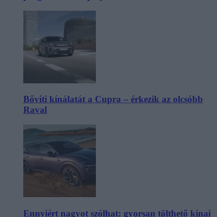
Bővíti kínálatát a Cupra – érkezik az olcsóbb
Raval
Ennyiért nagyot szólhat: gyorsan tölthető kínai