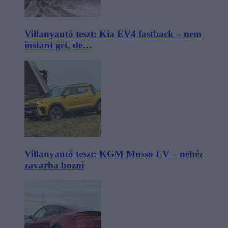
Villanyautó teszt: Kia EV4 fastback – nem
instant get, de…
Villanyautó teszt: KGM Musso EV – nehéz
zavarba hozni