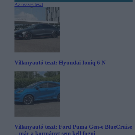
Az összes teszt
Villanyautó teszt: Hyundai Ioniq 6 N
Villanyautó teszt: Ford Puma Gen-e BlueCruise
– már a kormányt sem kell fogni