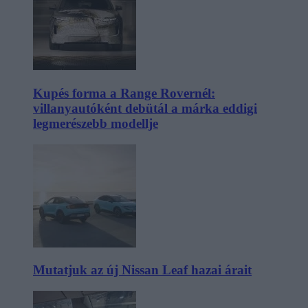
Kupés forma a Range Rovernél:
villanyautóként debütál a márka eddigi
legmerészebb modellje
Mutatjuk az új Nissan Leaf hazai árait