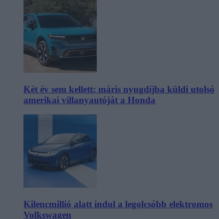
Két év sem kellett: máris nyugdíjba küldi utolsó
amerikai villanyautóját a Honda
Kilencmillió alatt indul a legolcsóbb elektromos
Volkswagen