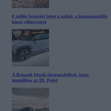
8 millió forintért lehet a miénk a legnépszerűbb
kínai villanyautó
A Renault frissíti sikermodelljeit, hogy
megállítsa az ID. Polót