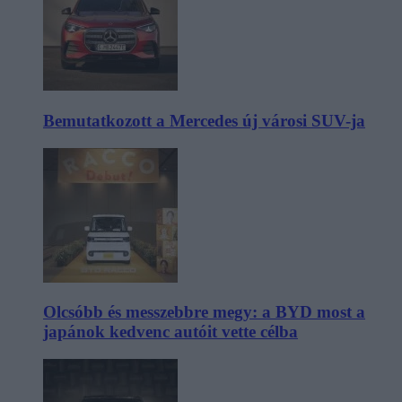
Bemutatkozott a Mercedes új városi SUV-ja
Olcsóbb és messzebbre megy: a BYD most a
japánok kedvenc autóit vette célba