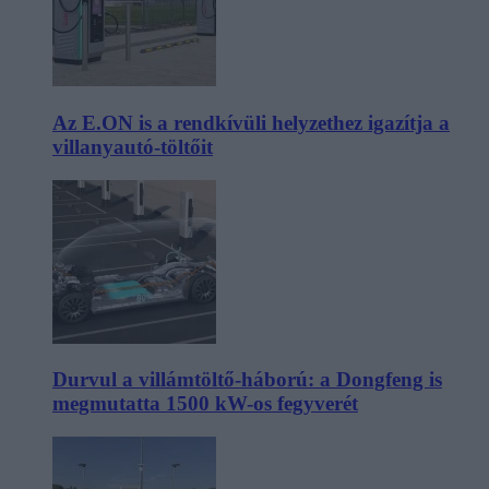
Az E.ON is a rendkívüli helyzethez igazítja a
villanyautó-töltőit
Durvul a villámtöltő-háború: a Dongfeng is
megmutatta 1500 kW-os fegyverét