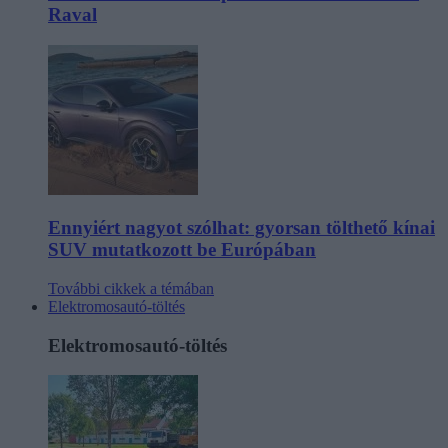
Raval
Ennyiért nagyot szólhat: gyorsan tölthető kínai
SUV mutatkozott be Európában
További cikkek a témában
Elektromosautó-töltés
Elektromosautó-töltés