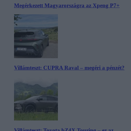
Megérkezett Magyarországra az Xpeng P7+
Villámteszt: CUPRA Raval – megéri a pénzét?
Villámteszt: Toyota bZ4X Touring – ez az,