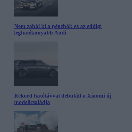
Nem zabál ki a pénzből: ez az eddigi
leghatékonyabb Audi
Rekord hatótávval debütált a Xiaomi új
modellcsaládja