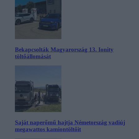
Bekapcsolták Magyarország 13. Ionity
töltőállomását
Saját naperőmű hajtja Németország vadiúj
megawattos kamiontöltőit