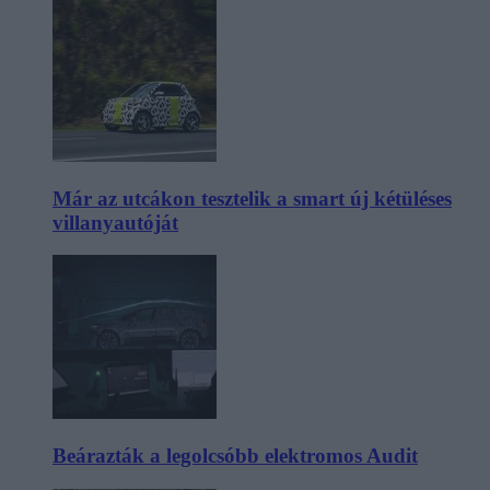
Már az utcákon tesztelik a smart új kétüléses
villanyautóját
Beárazták a legolcsóbb elektromos Audit