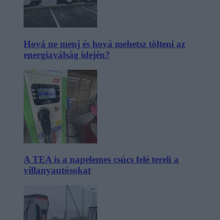
Hová ne menj és hová mehetsz tölteni az
energiaválság idején?
A TEA is a napelemes csúcs felé tereli a
villanyautósokat