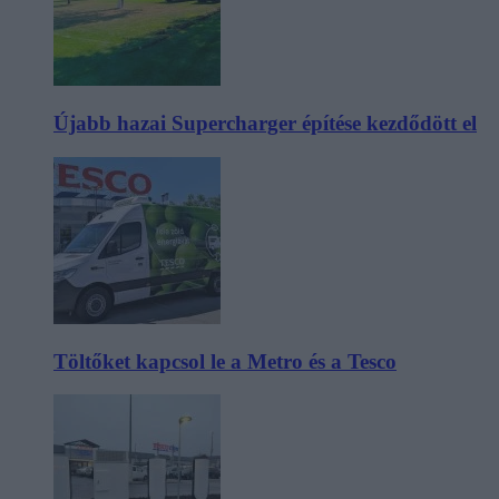
Újabb hazai Supercharger építése kezdődött el
Töltőket kapcsol le a Metro és a Tesco