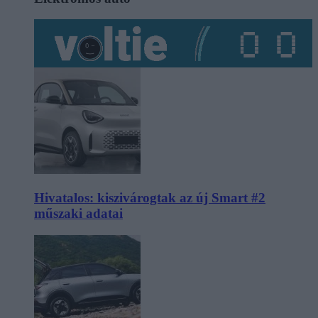
Hivatalos: kiszivárogtak az új Smart #2
műszaki adatai