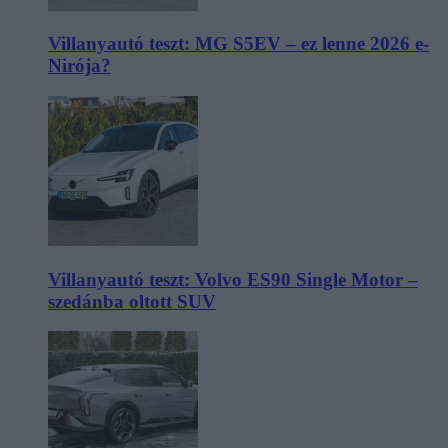
Villanyautó teszt: MG S5EV – ez lenne 2026 e-
Nirója?
Villanyautó teszt: Volvo ES90 Single Motor –
szedánba oltott SUV