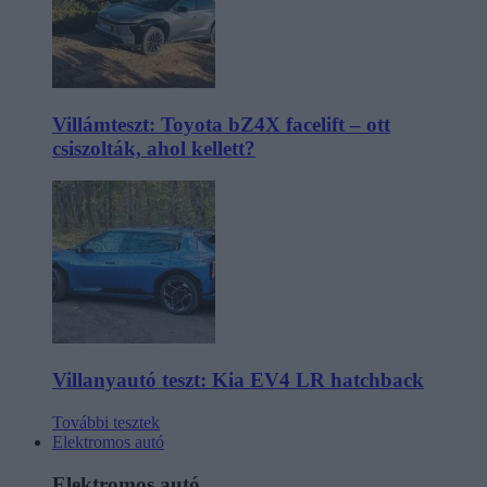
Villámteszt: Toyota bZ4X facelift – ott
csiszolták, ahol kellett?
Villanyautó teszt: Kia EV4 LR hatchback
További tesztek
Elektromos autó
Elektromos autó