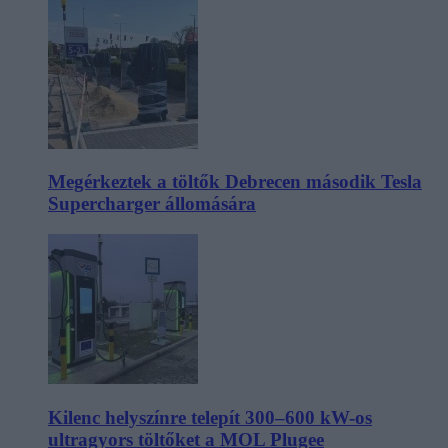
Megérkeztek a töltők Debrecen második Tesla
Supercharger állomására
Kilenc helyszínre telepít 300–600 kW-os
ultragyors töltőket a MOL Plugee