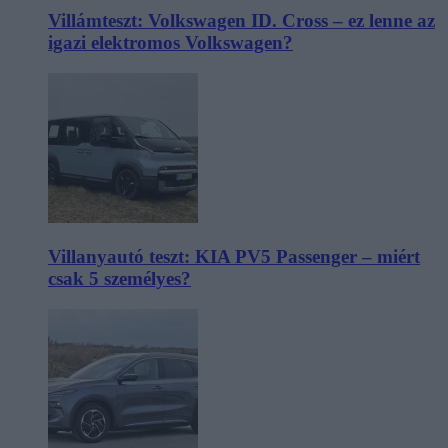
Villámteszt: Volkswagen ID. Cross – ez lenne az
igazi elektromos Volkswagen?
Villanyautó teszt: KIA PV5 Passenger – miért
csak 5 személyes?