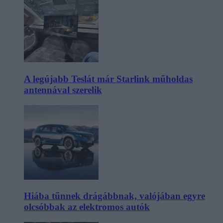
A legújabb Teslát már Starlink műholdas
antennával szerelik
Hiába tűnnek drágábbnak, valójában egyre
olcsóbbak az elektromos autók