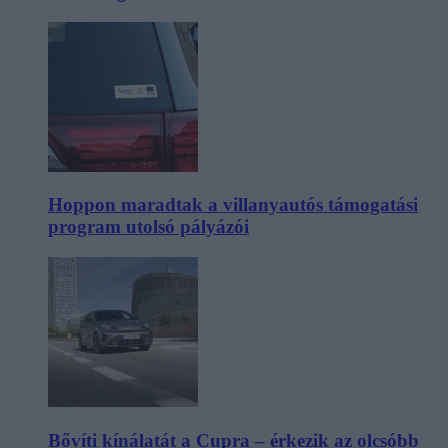
Hoppon maradtak a villanyautós támogatási
program utolsó pályázói
Bővíti kínálatát a Cupra – érkezik az olcsóbb