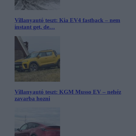
Villanyautó teszt: Kia EV4 fastback – nem
instant get, de…
Villanyautó teszt: KGM Musso EV – nehéz
zavarba hozni