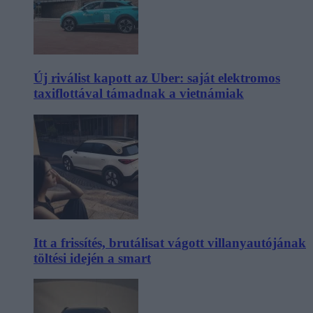
Új riválist kapott az Uber: saját elektromos
taxiflottával támadnak a vietnámiak
Itt a frissítés, brutálisat vágott villanyautójának
töltési idején a smart