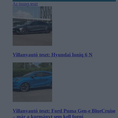
Az összes teszt
Villanyautó teszt: Hyundai Ioniq 6 N
Villanyautó teszt: Ford Puma Gen-e BlueCruise
– már a kormányt sem kell fogni