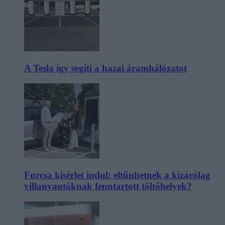
A Tesla így segíti a hazai áramhálózatot
Furcsa kísérlet indul: eltűnhetnek a kizárólag
villanyautóknak fenntartott töltőhelyek?