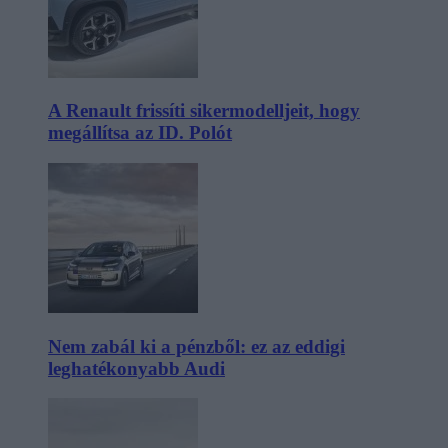
A Renault frissíti sikermodelljeit, hogy
megállítsa az ID. Polót
Nem zabál ki a pénzből: ez az eddigi
leghatékonyabb Audi