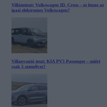
Villámteszt: Volkswagen ID. Cross – ez lenne az
igazi elektromos Volkswagen?
Villanyautó teszt: KIA PV5 Passenger – miért
csak 5 személyes?