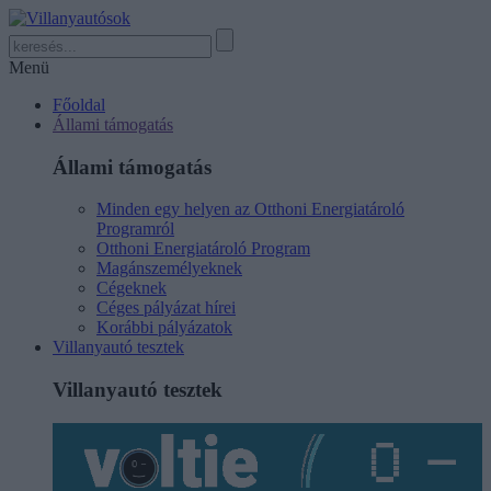
Menü
Főoldal
Állami támogatás
Állami támogatás
Minden egy helyen az Otthoni Energiatároló
Programról
Otthoni Energiatároló Program
Magánszemélyeknek
Cégeknek
Céges pályázat hírei
Korábbi pályázatok
Villanyautó tesztek
Villanyautó tesztek