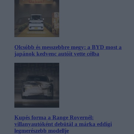
Olcsóbb és messzebbre megy: a BYD most a
japánok kedvenc autóit vette célba
Kupés forma a Range Rovernél:
villanyautóként debütál a márka eddigi
legmerészebb modellje