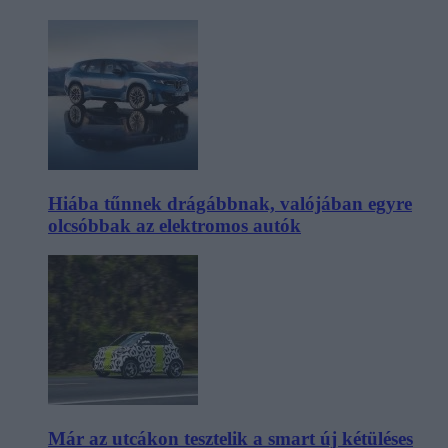
Hiába tűnnek drágábbnak, valójában egyre
olcsóbbak az elektromos autók
Már az utcákon tesztelik a smart új kétüléses