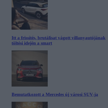
Itt a frissítés, brutálisat vágott villanyautójának
töltési idején a smart
Bemutatkozott a Mercedes új városi SUV-ja