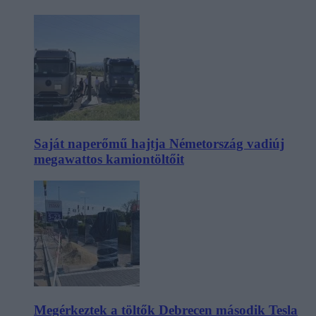
Saját naperőmű hajtja Németország vadiúj
megawattos kamiontöltőit
Megérkeztek a töltők Debrecen második Tesla