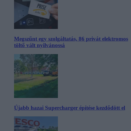
Megszűnt egy szolgáltatás, 86 privát elektromos
töltő vált nyilvánossá
Újabb hazai Supercharger építése kezdődött el