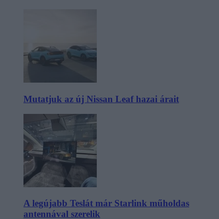
Mutatjuk az új Nissan Leaf hazai árait
A legújabb Teslát már Starlink műholdas
antennával szerelik