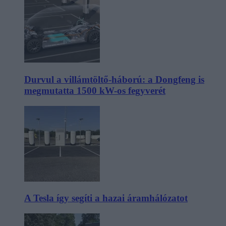
Durvul a villámtöltő-háború: a Dongfeng is
megmutatta 1500 kW-os fegyverét
A Tesla így segíti a hazai áramhálózatot