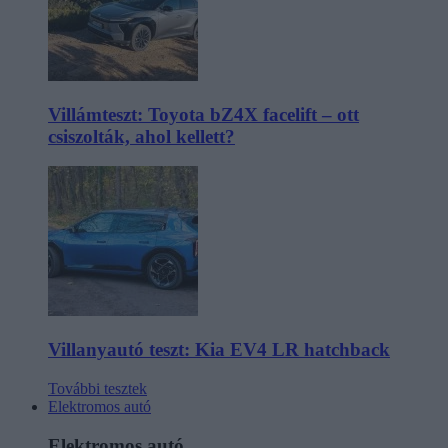
Villámteszt: Toyota bZ4X facelift – ott
csiszolták, ahol kellett?
Villanyautó teszt: Kia EV4 LR hatchback
További tesztek
Elektromos autó
Elektromos autó