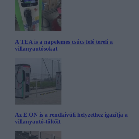
A TEA is a napelemes csúcs felé tereli a
villanyautósokat
Az E.ON is a rendkívüli helyzethez igazítja a
villanyautó-töltőit