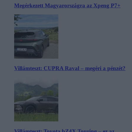
Megérkezett Magyarországra az Xpeng P7+
Villámteszt: CUPRA Raval – megéri a pénzét?
Villámteszt: Toyota bZ4X Touring – ez az,