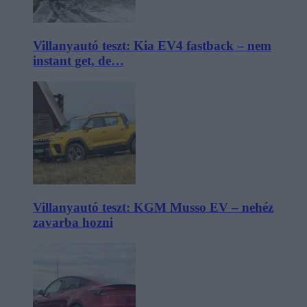
Villanyautó teszt: Kia EV4 fastback – nem
instant get, de…
Villanyautó teszt: KGM Musso EV – nehéz
zavarba hozni