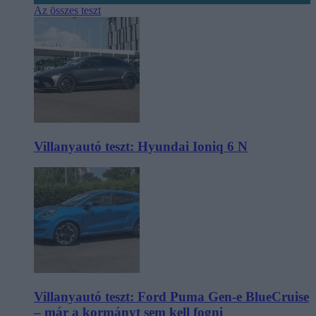
Az összes teszt
Villanyautó teszt: Hyundai Ioniq 6 N
Villanyautó teszt: Ford Puma Gen-e BlueCruise
– már a kormányt sem kell fogni