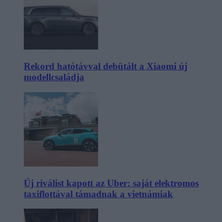
Rekord hatótávval debütált a Xiaomi új
modellcsaládja
Új riválist kapott az Uber: saját elektromos
taxiflottával támadnak a vietnámiak