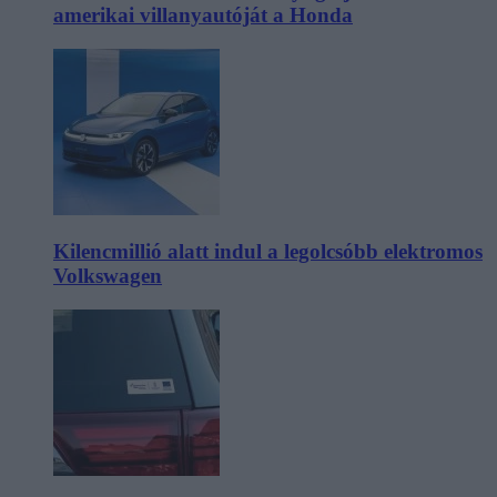
amerikai villanyautóját a Honda
Kilencmillió alatt indul a legolcsóbb elektromos
Volkswagen