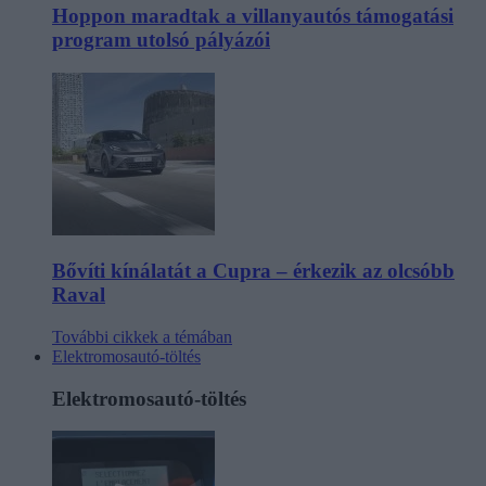
Hoppon maradtak a villanyautós támogatási
program utolsó pályázói
Bővíti kínálatát a Cupra – érkezik az olcsóbb
Raval
További cikkek a témában
Elektromosautó-töltés
Elektromosautó-töltés