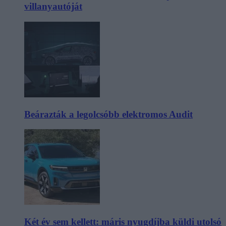
villanyautóját
Beárazták a legolcsóbb elektromos Audit
Két év sem kellett: máris nyugdíjba küldi utolsó