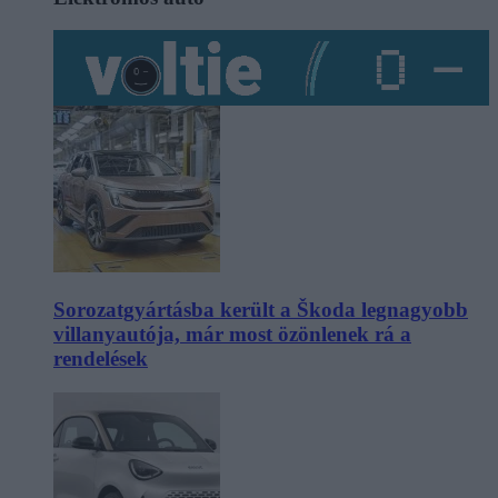
Sorozatgyártásba került a Škoda legnagyobb
villanyautója, már most özönlenek rá a
rendelések