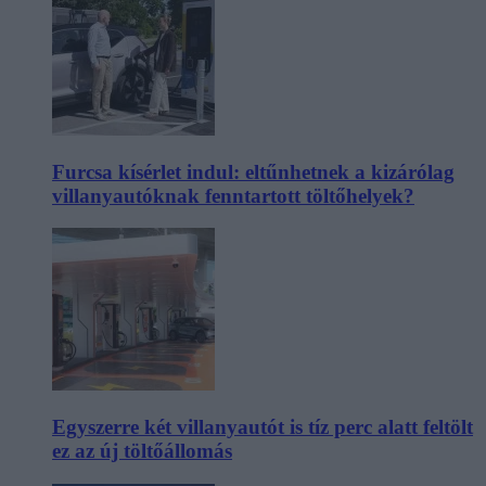
Furcsa kísérlet indul: eltűnhetnek a kizárólag
villanyautóknak fenntartott töltőhelyek?
Egyszerre két villanyautót is tíz perc alatt feltölt
ez az új töltőállomás