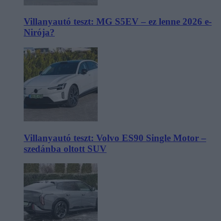
Villanyautó teszt: MG S5EV – ez lenne 2026 e-
Nirója?
Villanyautó teszt: Volvo ES90 Single Motor –
szedánba oltott SUV