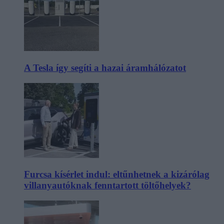
A Tesla így segíti a hazai áramhálózatot
Furcsa kísérlet indul: eltűnhetnek a kizárólag
villanyautóknak fenntartott töltőhelyek?