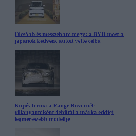
Olcsóbb és messzebbre megy: a BYD most a
japánok kedvenc autóit vette célba
Kupés forma a Range Rovernél:
villanyautóként debütál a márka eddigi
legmerészebb modellje