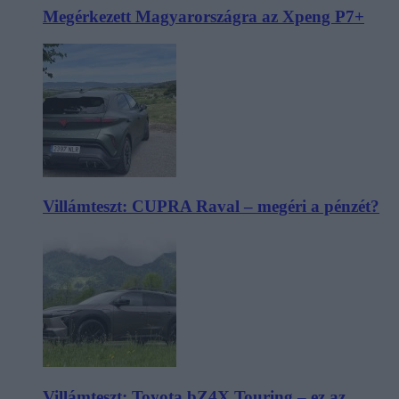
Megérkezett Magyarországra az Xpeng P7+
Villámteszt: CUPRA Raval – megéri a pénzét?
Villámteszt: Toyota bZ4X Touring – ez az,