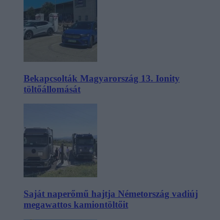
Bekapcsolták Magyarország 13. Ionity
töltőállomását
Saját naperőmű hajtja Németország vadiúj
megawattos kamiontöltőit