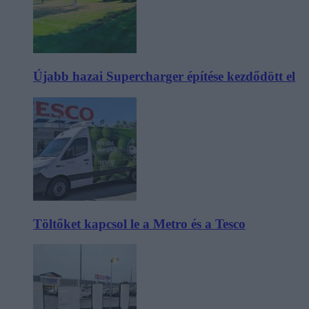
Újabb hazai Supercharger építése kezdődött el
Töltőket kapcsol le a Metro és a Tesco