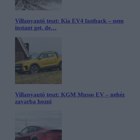
Villanyautó teszt: Kia EV4 fastback – nem
instant get, de…
Villanyautó teszt: KGM Musso EV – nehéz
zavarba hozni