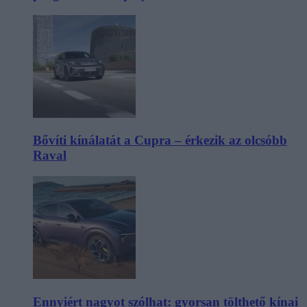
Bővíti kínálatát a Cupra – érkezik az olcsóbb
Raval
Ennyiért nagyot szólhat: gyorsan tölthető kínai