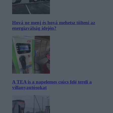
Hová ne menj és hová mehetsz tölteni az
energiaválság idején?
A TEA is a napelemes csúcs felé tereli a
villanyautósokat