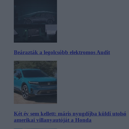
Beárazták a legolcsóbb elektromos Audit
Két év sem kellett: máris nyugdíjba küldi utolsó
amerikai villanyautóját a Honda