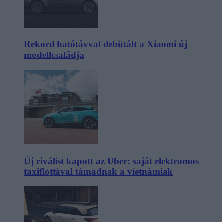
Rekord hatótávval debütált a Xiaomi új
modellcsaládja
Új riválist kapott az Uber: saját elektromos
taxiflottával támadnak a vietnámiak