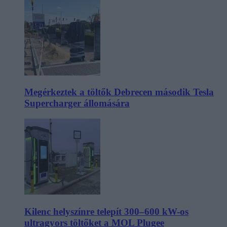
Megérkeztek a töltők Debrecen második Tesla
Supercharger állomására
Kilenc helyszínre telepít 300–600 kW-os
ultragyors töltőket a MOL Plugee