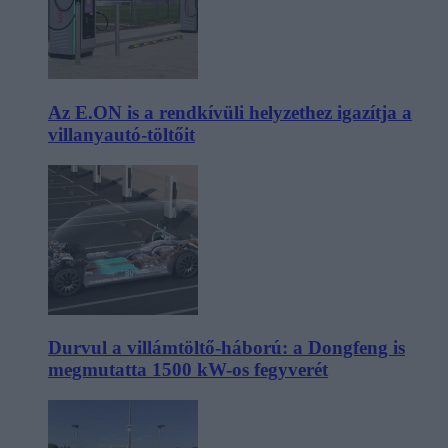
Az E.ON is a rendkívüli helyzethez igazítja a
villanyautó-töltőit
Durvul a villámtöltő-háború: a Dongfeng is
megmutatta 1500 kW-os fegyverét