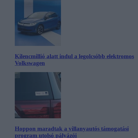
Kilencmillió alatt indul a legolcsóbb elektromos
Volkswagen
Hoppon maradtak a villanyautós támogatási
program utolsó pályázói