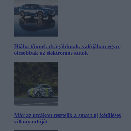
Hiába tűnnek drágábbnak, valójában egyre
olcsóbbak az elektromos autók
Már az utcákon tesztelik a smart új kétüléses
villanyautóját