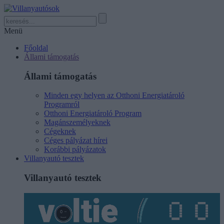
Menü
Főoldal
Állami támogatás
Állami támogatás
Minden egy helyen az Otthoni Energiatároló
Programról
Otthoni Energiatároló Program
Magánszemélyeknek
Cégeknek
Céges pályázat hírei
Korábbi pályázatok
Villanyautó tesztek
Villanyautó tesztek