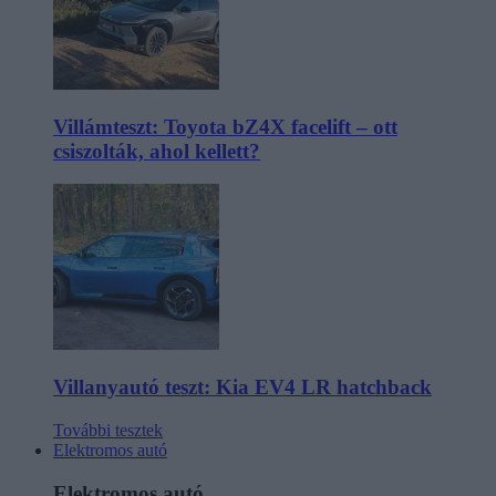
Villámteszt: Toyota bZ4X facelift – ott
csiszolták, ahol kellett?
Villanyautó teszt: Kia EV4 LR hatchback
További tesztek
Elektromos autó
Elektromos autó