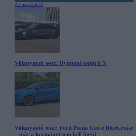
Az összes teszt
Villanyautó teszt: Hyundai Ioniq 6 N
Villanyautó teszt: Ford Puma Gen-e BlueCruise
– már a kormányt sem kell fogni