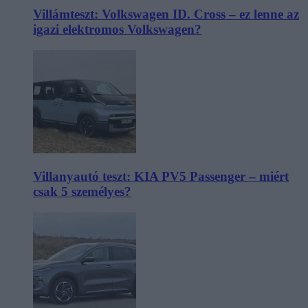
Villámteszt: Volkswagen ID. Cross – ez lenne az
igazi elektromos Volkswagen?
Villanyautó teszt: KIA PV5 Passenger – miért
csak 5 személyes?