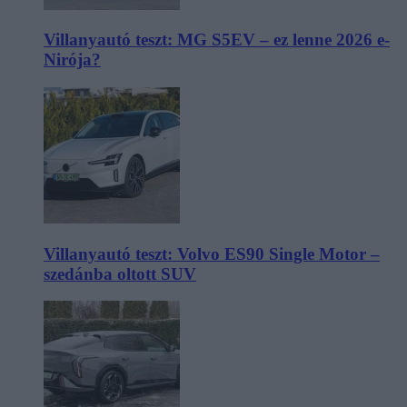
Villanyautó teszt: MG S5EV – ez lenne 2026 e-
Nirója?
Villanyautó teszt: Volvo ES90 Single Motor –
szedánba oltott SUV