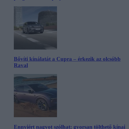
Bővíti kínálatát a Cupra – érkezik az olcsóbb
Raval
Ennyiért nagyot szólhat: gyorsan tölthető kínai