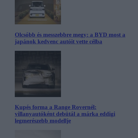
Olcsóbb és messzebbre megy: a BYD most a
japánok kedvenc autóit vette célba
Kupés forma a Range Rovernél:
villanyautóként debütál a márka eddigi
legmerészebb modellje