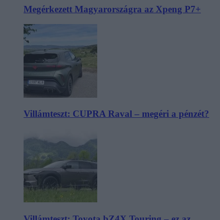
Megérkezett Magyarországra az Xpeng P7+
Villámteszt: CUPRA Raval – megéri a pénzét?
Villámteszt: Toyota bZ4X Touring – ez az,