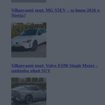
Villanyautó teszt: MG S5EV – ez lenne 2026 e-
Nirója?
Villanyautó teszt: Volvo ES90 Single Motor –
szedánba oltott SUV