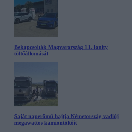
Bekapcsolták Magyarország 13. Ionity
töltőállomását
Saját naperőmű hajtja Németország vadiúj
megawattos kamiontöltőit