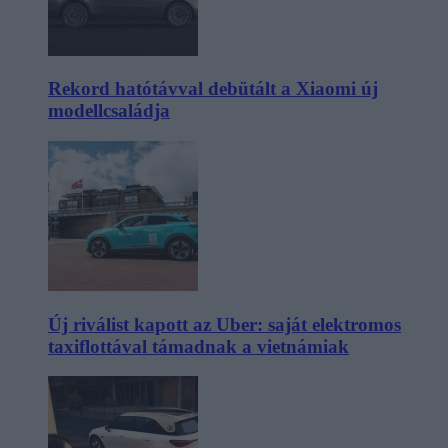
Rekord hatótávval debütált a Xiaomi új
modellcsaládja
Új riválist kapott az Uber: saját elektromos
taxiflottával támadnak a vietnámiak