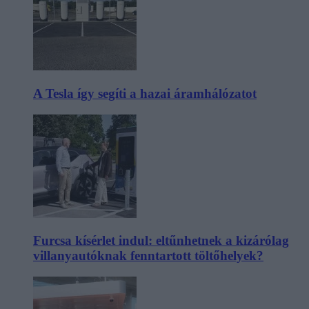
A Tesla így segíti a hazai áramhálózatot
Furcsa kísérlet indul: eltűnhetnek a kizárólag
villanyautóknak fenntartott töltőhelyek?