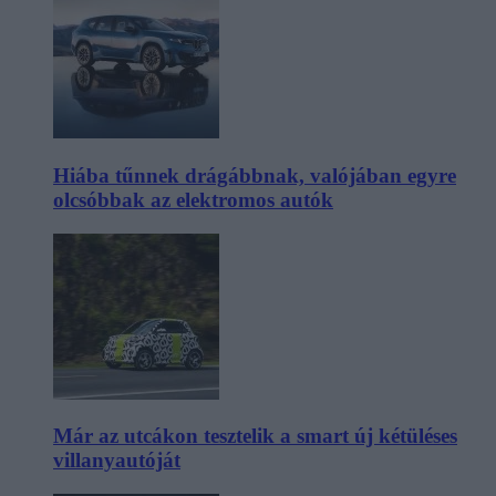
Hiába tűnnek drágábbnak, valójában egyre
olcsóbbak az elektromos autók
Már az utcákon tesztelik a smart új kétüléses
villanyautóját