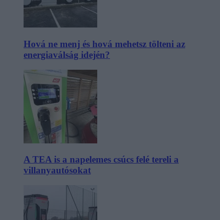
Hová ne menj és hová mehetsz tölteni az
energiaválság idején?
A TEA is a napelemes csúcs felé tereli a
villanyautósokat