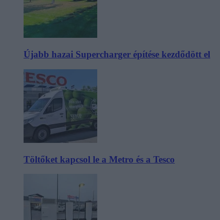
Újabb hazai Supercharger építése kezdődött el
Töltőket kapcsol le a Metro és a Tesco