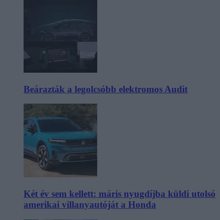
Beárazták a legolcsóbb elektromos Audit
Két év sem kellett: máris nyugdíjba küldi utolsó
amerikai villanyautóját a Honda