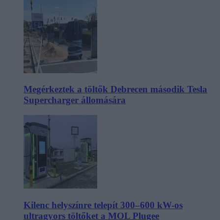
Megérkeztek a töltők Debrecen második Tesla
Supercharger állomására
Kilenc helyszínre telepít 300–600 kW-os
ultragyors töltőket a MOL Plugee