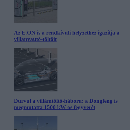
Az E.ON is a rendkívüli helyzethez igazítja a
villanyautó-töltőit
Durvul a villámtöltő-háború: a Dongfeng is
megmutatta 1500 kW-os fegyverét