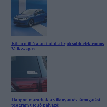
Kilencmillió alatt indul a legolcsóbb elektromos
Volkswagen
Hoppon maradtak a villanyautós támogatási
program utolsó pályázói