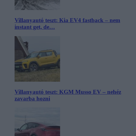
Villanyautó teszt: Kia EV4 fastback – nem
instant get, de…
Villanyautó teszt: KGM Musso EV – nehéz
zavarba hozni