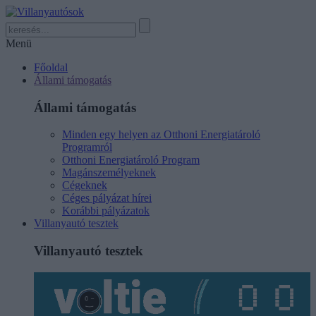
Menü
Főoldal
Állami támogatás
Állami támogatás
Minden egy helyen az Otthoni Energiatároló
Programról
Otthoni Energiatároló Program
Magánszemélyeknek
Cégeknek
Céges pályázat hírei
Korábbi pályázatok
Villanyautó tesztek
Villanyautó tesztek