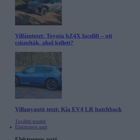
Villámteszt: Toyota bZ4X facelift – ott
csiszolták, ahol kellett?
Villanyautó teszt: Kia EV4 LR hatchback
További tesztek
Elektromos autó
Elektromos autó