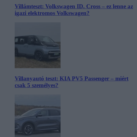
Villámteszt: Volkswagen ID. Cross – ez lenne az
igazi elektromos Volkswagen?
Villanyautó teszt: KIA PV5 Passenger – miért
csak 5 személyes?