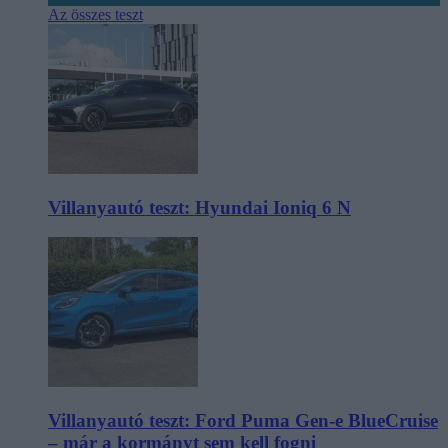
Az összes teszt
Villanyautó teszt: Hyundai Ioniq 6 N
Villanyautó teszt: Ford Puma Gen-e BlueCruise
– már a kormányt sem kell fogni