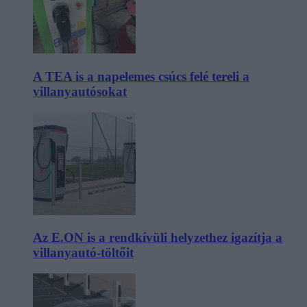
A TEA is a napelemes csúcs felé tereli a
villanyautósokat
Az E.ON is a rendkívüli helyzethez igazítja a
villanyautó-töltőit