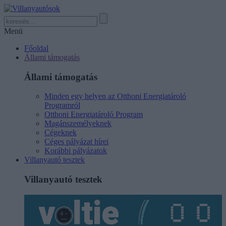
Menü
Főoldal
Állami támogatás
Állami támogatás
Minden egy helyen az Otthoni Energiatároló
Programról
Otthoni Energiatároló Program
Magánszemélyeknek
Cégeknek
Céges pályázat hírei
Korábbi pályázatok
Villanyautó tesztek
Villanyautó tesztek