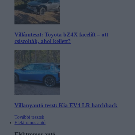
Villámteszt: Toyota bZ4X facelift – ott
csiszolták, ahol kellett?
Villanyautó teszt: Kia EV4 LR hatchback
További tesztek
Elektromos autó
Elektromos autó