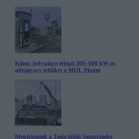
Kilenc helyszínre telepít 300–600 kW-os
ultragyors töltőket a MOL Plugee
Megérkeztek a Tesla töltői Veszprémbe