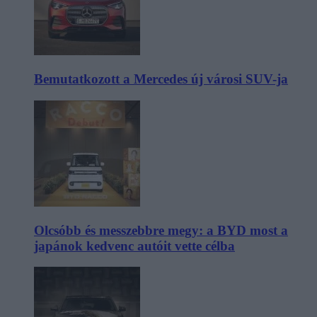
Bemutatkozott a Mercedes új városi SUV-ja
Olcsóbb és messzebbre megy: a BYD most a
japánok kedvenc autóit vette célba