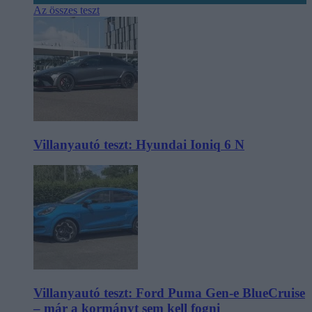
Az összes teszt
Villanyautó teszt: Hyundai Ioniq 6 N
Villanyautó teszt: Ford Puma Gen-e BlueCruise
– már a kormányt sem kell fogni