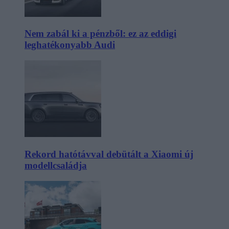
Nem zabál ki a pénzből: ez az eddigi
leghatékonyabb Audi
Rekord hatótávval debütált a Xiaomi új
modellcsaládja