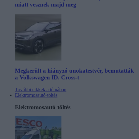
miatt vesznek majd meg
Megkerült a hiányzó unokatestvér, bemutatták
a Volkswagen ID. Cross-t
További cikkek a témában
Elektromosautó-töltés
Elektromosautó-töltés