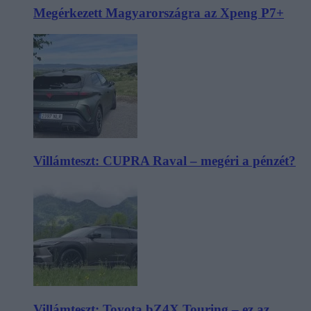
Megérkezett Magyarországra az Xpeng P7+
Villámteszt: CUPRA Raval – megéri a pénzét?
Villámteszt: Toyota bZ4X Touring – ez az,