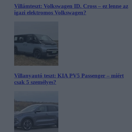
Villámteszt: Volkswagen ID. Cross – ez lenne az
igazi elektromos Volkswagen?
Villanyautó teszt: KIA PV5 Passenger – miért
csak 5 személyes?