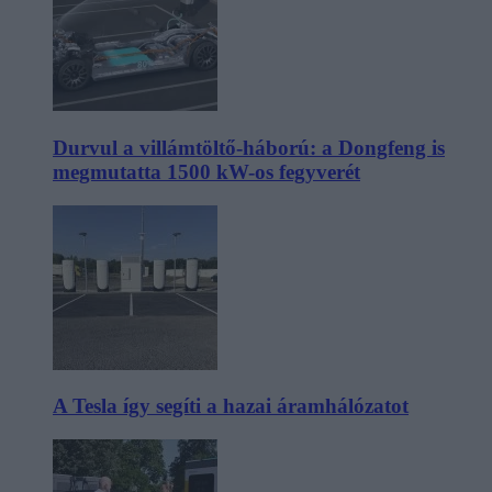
Durvul a villámtöltő-háború: a Dongfeng is
megmutatta 1500 kW-os fegyverét
A Tesla így segíti a hazai áramhálózatot