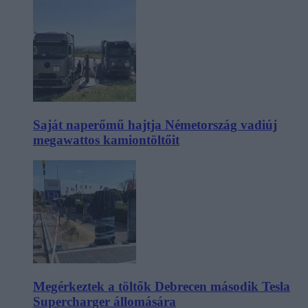
Saját naperőmű hajtja Németország vadiúj
megawattos kamiontöltőit
Megérkeztek a töltők Debrecen második Tesla
Supercharger állomására