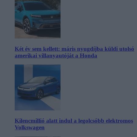
Két év sem kellett: máris nyugdíjba küldi utolsó
amerikai villanyautóját a Honda
Kilencmillió alatt indul a legolcsóbb elektromos
Volkswagen