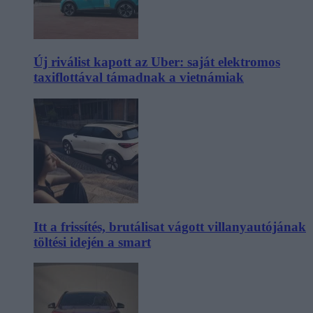
Új riválist kapott az Uber: saját elektromos
taxiflottával támadnak a vietnámiak
Itt a frissítés, brutálisat vágott villanyautójának
töltési idején a smart