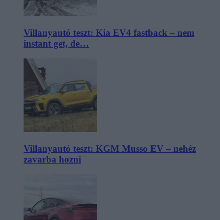
Villanyautó teszt: Kia EV4 fastback – nem
instant get, de…
Villanyautó teszt: KGM Musso EV – nehéz
zavarba hozni