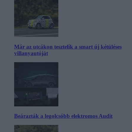
Már az utcákon tesztelik a smart új kétüléses
villanyautóját
Beárazták a legolcsóbb elektromos Audit