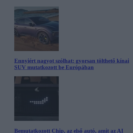
Ennyiért nagyot szólhat: gyorsan tölthető kínai
SUV mutatkozott be Európában
Bemutatkozott Chip, az első autó, amit az AI