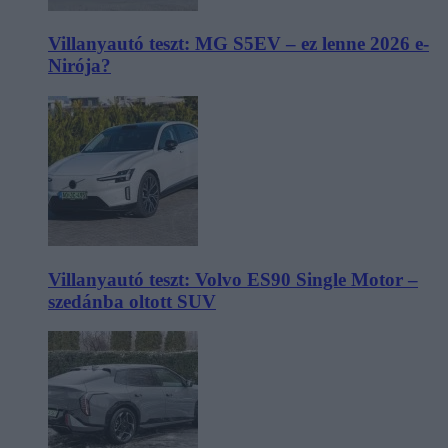
Villanyautó teszt: MG S5EV – ez lenne 2026 e-
Nirója?
Villanyautó teszt: Volvo ES90 Single Motor –
szedánba oltott SUV