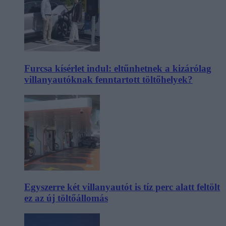
Furcsa kísérlet indul: eltűnhetnek a kizárólag
villanyautóknak fenntartott töltőhelyek?
Egyszerre két villanyautót is tíz perc alatt feltölt
ez az új töltőállomás