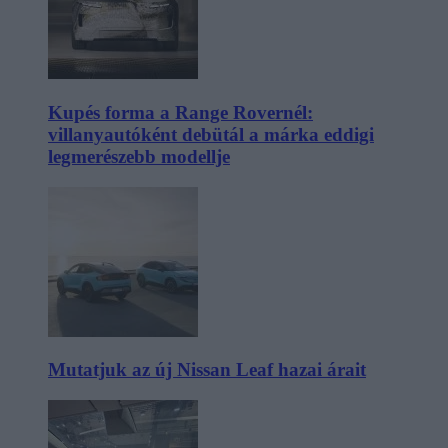
Kupés forma a Range Rovernél:
villanyautóként debütál a márka eddigi
legmerészebb modellje
Mutatjuk az új Nissan Leaf hazai árait