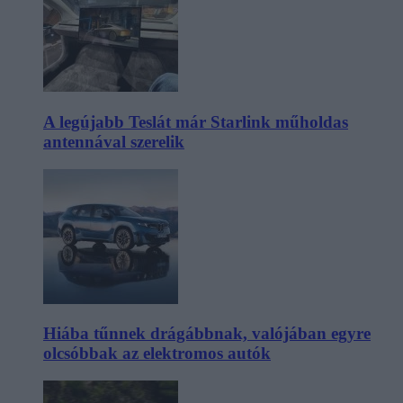
A legújabb Teslát már Starlink műholdas
antennával szerelik
Hiába tűnnek drágábbnak, valójában egyre
olcsóbbak az elektromos autók