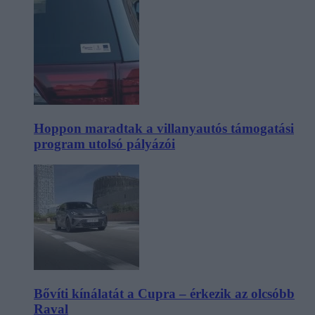
Hoppon maradtak a villanyautós támogatási
program utolsó pályázói
Bővíti kínálatát a Cupra – érkezik az olcsóbb
Raval