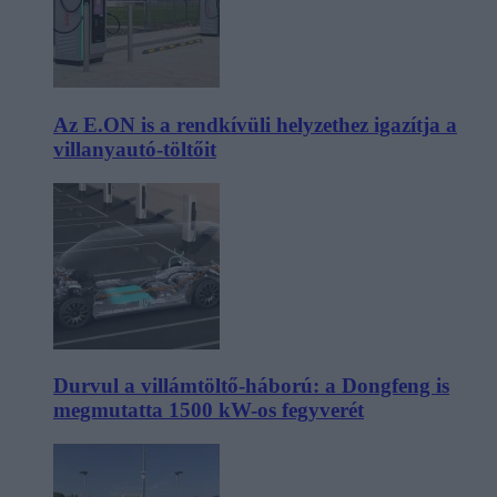
Az E.ON is a rendkívüli helyzethez igazítja a
villanyautó-töltőit
Durvul a villámtöltő-háború: a Dongfeng is
megmutatta 1500 kW-os fegyverét