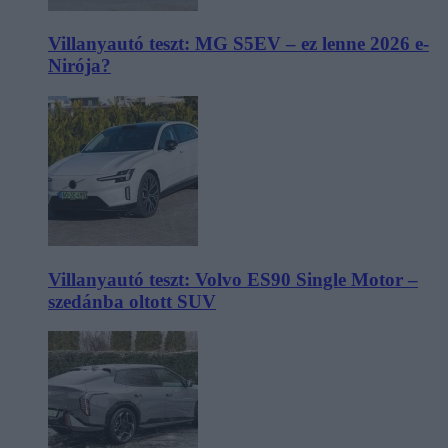
Villanyautó teszt: MG S5EV – ez lenne 2026 e-
Nirója?
Villanyautó teszt: Volvo ES90 Single Motor –
szedánba oltott SUV