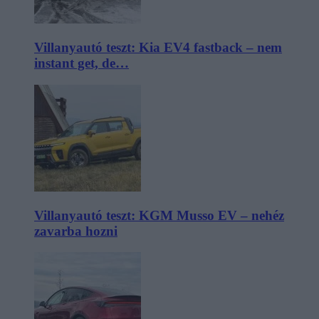
Villanyautó teszt: Kia EV4 fastback – nem
instant get, de…
Villanyautó teszt: KGM Musso EV – nehéz
zavarba hozni