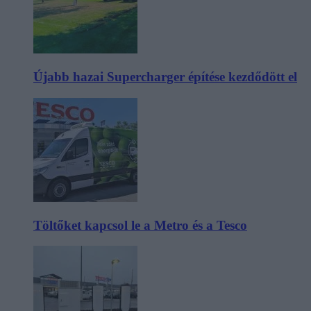
Újabb hazai Supercharger építése kezdődött el
Töltőket kapcsol le a Metro és a Tesco