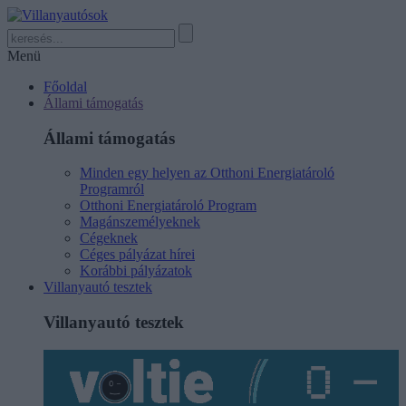
Menü
Főoldal
Állami támogatás
Állami támogatás
Minden egy helyen az Otthoni Energiatároló
Programról
Otthoni Energiatároló Program
Magánszemélyeknek
Cégeknek
Céges pályázat hírei
Korábbi pályázatok
Villanyautó tesztek
Villanyautó tesztek