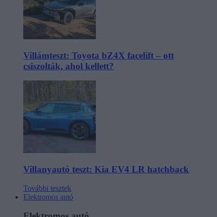
Villámteszt: Toyota bZ4X facelift – ott
csiszolták, ahol kellett?
Villanyautó teszt: Kia EV4 LR hatchback
További tesztek
Elektromos autó
Elektromos autó