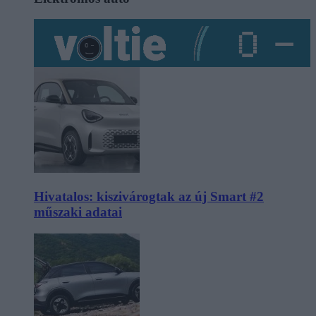
Hivatalos: kiszivárogtak az új Smart #2
műszaki adatai