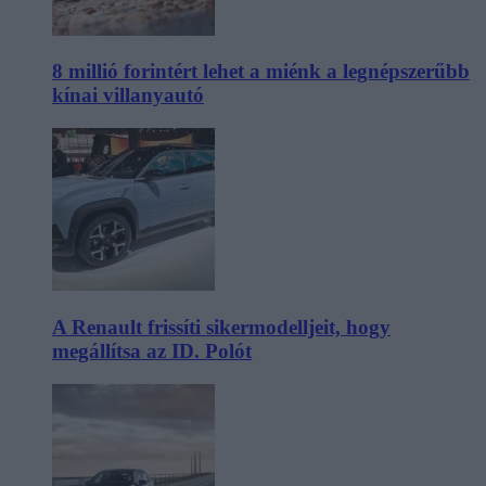
8 millió forintért lehet a miénk a legnépszerűbb
kínai villanyautó
A Renault frissíti sikermodelljeit, hogy
megállítsa az ID. Polót