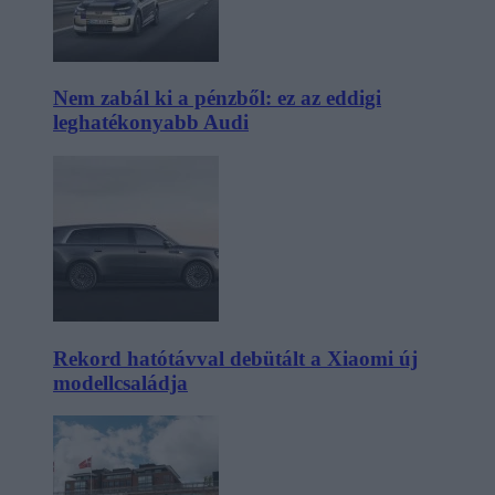
Nem zabál ki a pénzből: ez az eddigi
leghatékonyabb Audi
Rekord hatótávval debütált a Xiaomi új
modellcsaládja