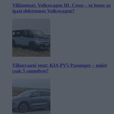
Villámteszt: Volkswagen ID. Cross – ez lenne az
igazi elektromos Volkswagen?
Villanyautó teszt: KIA PV5 Passenger – miért
csak 5 személyes?