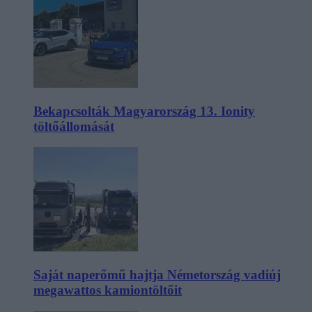
Bekapcsolták Magyarország 13. Ionity
töltőállomását
Saját naperőmű hajtja Németország vadiúj
megawattos kamiontöltőit