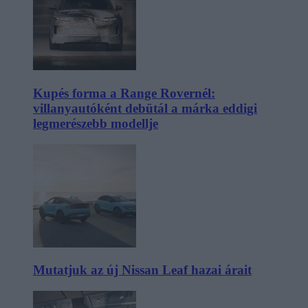
Kupés forma a Range Rovernél:
villanyautóként debütál a márka eddigi
legmerészebb modellje
Mutatjuk az új Nissan Leaf hazai árait