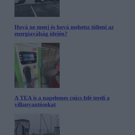
Hová ne menj és hová mehetsz tölteni az
energiaválság idején?
A TEA is a napelemes csúcs felé tereli a
villanyautósokat