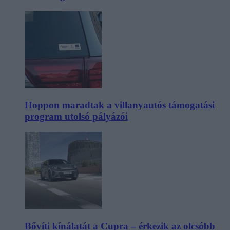
Hoppon maradtak a villanyautós támogatási
program utolsó pályázói
Bővíti kínálatát a Cupra – érkezik az olcsóbb