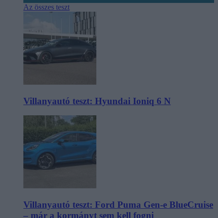
Az összes teszt
Villanyautó teszt: Hyundai Ioniq 6 N
Villanyautó teszt: Ford Puma Gen-e BlueCruise
– már a kormányt sem kell fogni