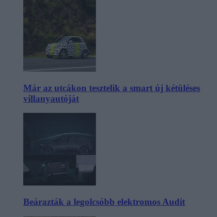
Már az utcákon tesztelik a smart új kétüléses
villanyautóját
Beárazták a legolcsóbb elektromos Audit