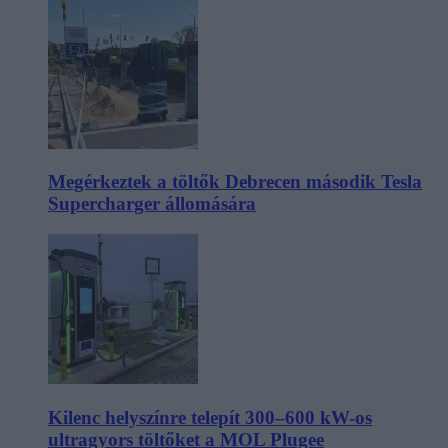
Megérkeztek a töltők Debrecen második Tesla
Supercharger állomására
Kilenc helyszínre telepít 300–600 kW-os
ultragyors töltőket a MOL Plugee