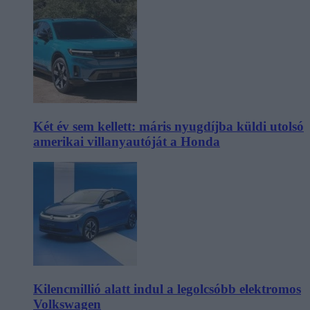
Két év sem kellett: máris nyugdíjba küldi utolsó
amerikai villanyautóját a Honda
Kilencmillió alatt indul a legolcsóbb elektromos
Volkswagen