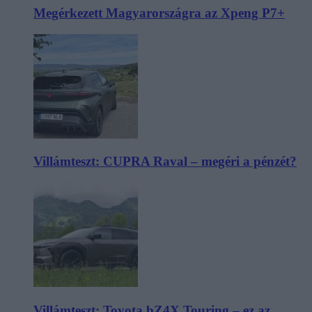
Megérkezett Magyarországra az Xpeng P7+
Villámteszt: CUPRA Raval – megéri a pénzét?
Villámteszt: Toyota bZ4X Touring – ez az,