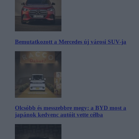
Bemutatkozott a Mercedes új városi SUV-ja
Olcsóbb és messzebbre megy: a BYD most a
japánok kedvenc autóit vette célba