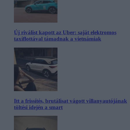
Új riválist kapott az Uber: saját elektromos
taxiflottával támadnak a vietnámiak
Itt a frissítés, brutálisat vágott villanyautójának
töltési idején a smart