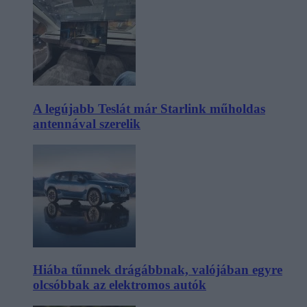
A legújabb Teslát már Starlink műholdas
antennával szerelik
Hiába tűnnek drágábbnak, valójában egyre
olcsóbbak az elektromos autók