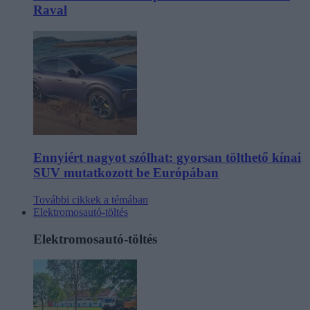
Raval
Ennyiért nagyot szólhat: gyorsan tölthető kínai
SUV mutatkozott be Európában
További cikkek a témában
Elektromosautó-töltés
Elektromosautó-töltés