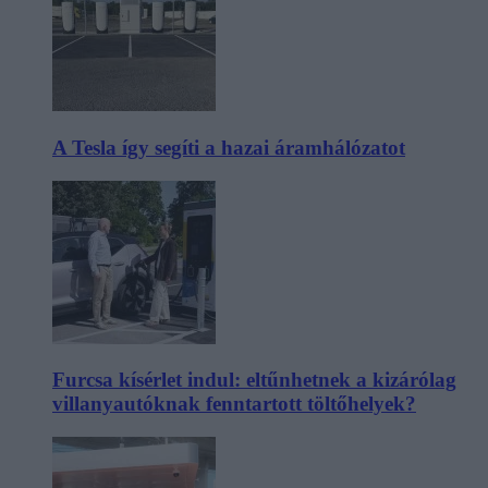
A Tesla így segíti a hazai áramhálózatot
Furcsa kísérlet indul: eltűnhetnek a kizárólag
villanyautóknak fenntartott töltőhelyek?