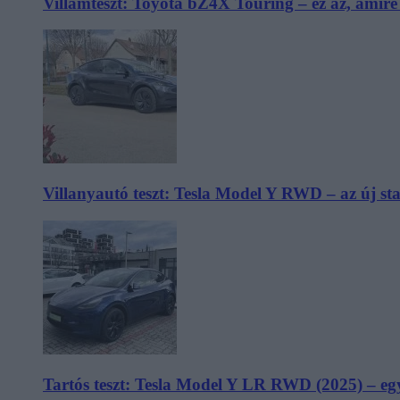
Villámteszt: Toyota bZ4X Touring – ez az, amir
Villanyautó teszt: Tesla Model Y RWD – az új s
Tartós teszt: Tesla Model Y LR RWD (2025) – egy 