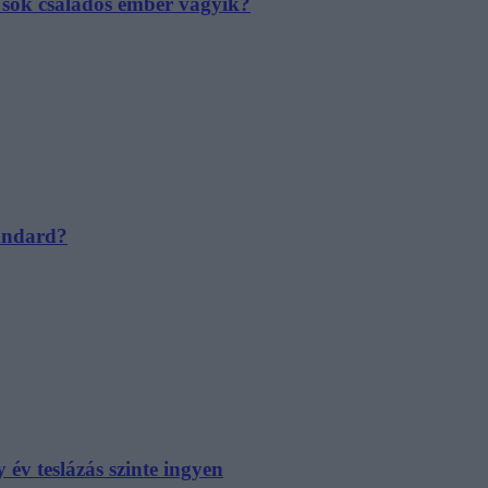
e sok családos ember vágyik?
tandard?
év teslázás szinte ingyen