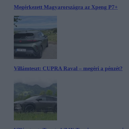
Megérkezett Magyarországra az Xpeng P7+
Villámteszt: CUPRA Raval – megéri a pénzét?