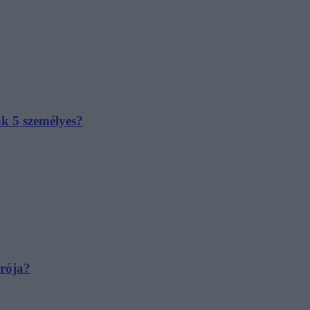
ak 5 személyes?
irója?