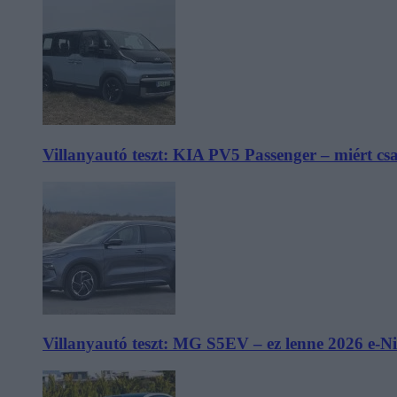
Villanyautó teszt: KIA PV5 Passenger – miért cs
Villanyautó teszt: MG S5EV – ez lenne 2026 e-N