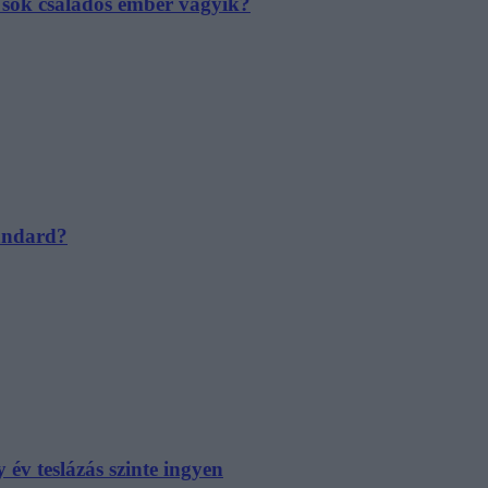
e sok családos ember vágyik?
tandard?
év teslázás szinte ingyen