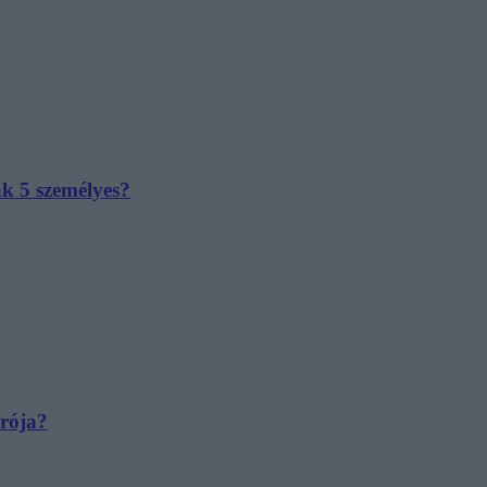
ak 5 személyes?
irója?