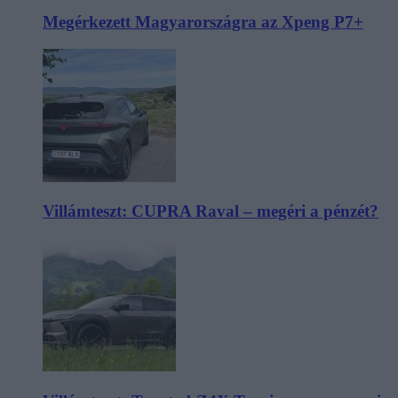
Megérkezett Magyarországra az Xpeng P7+
Villámteszt: CUPRA Raval – megéri a pénzét?