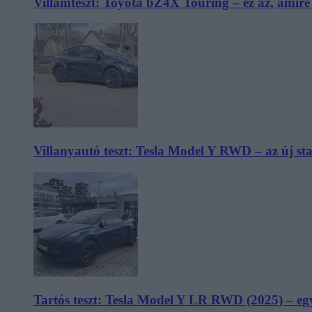
Villámteszt: Toyota bZ4X Touring – ez az, amir
Villanyautó teszt: Tesla Model Y RWD – az új s
Tartós teszt: Tesla Model Y LR RWD (2025) – egy 