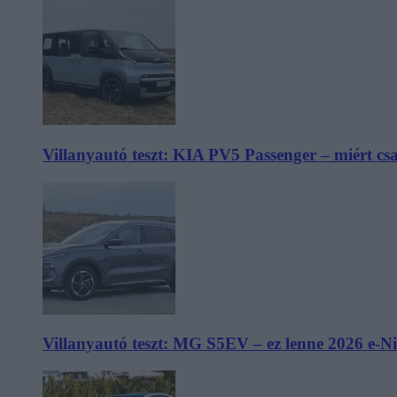
Villanyautó teszt: KIA PV5 Passenger – miért cs
Villanyautó teszt: MG S5EV – ez lenne 2026 e-N