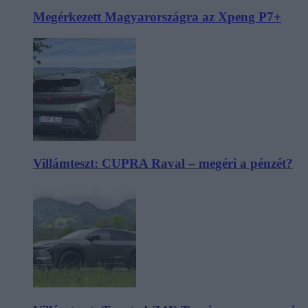
Megérkezett Magyarországra az Xpeng P7+
Villámteszt: CUPRA Raval – megéri a pénzét?