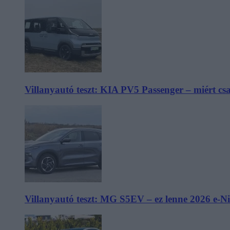
Villanyautó teszt: KIA PV5 Passenger – miért cs
Villanyautó teszt: MG S5EV – ez lenne 2026 e-N