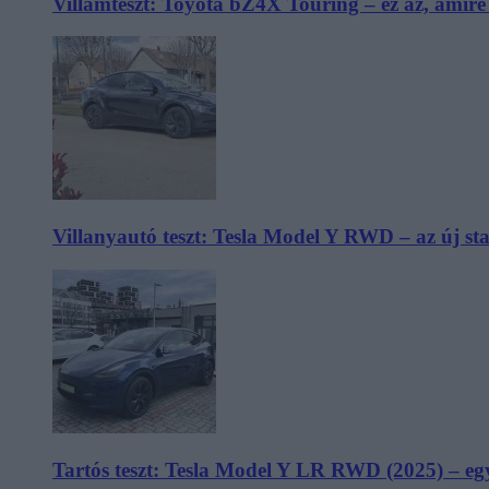
Villámteszt: Toyota bZ4X Touring – ez az, amir
Villanyautó teszt: Tesla Model Y RWD – az új s
Tartós teszt: Tesla Model Y LR RWD (2025) – egy 