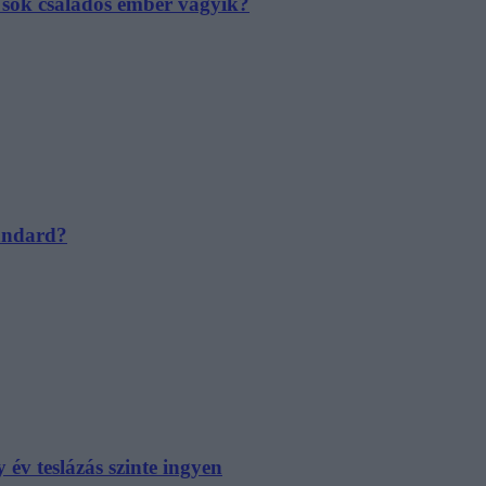
e sok családos ember vágyik?
tandard?
év teslázás szinte ingyen