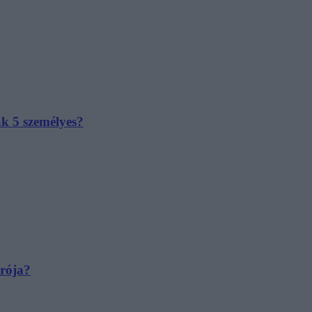
ak 5 személyes?
irója?