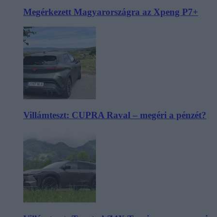
Megérkezett Magyarországra az Xpeng P7+
Villámteszt: CUPRA Raval – megéri a pénzét?