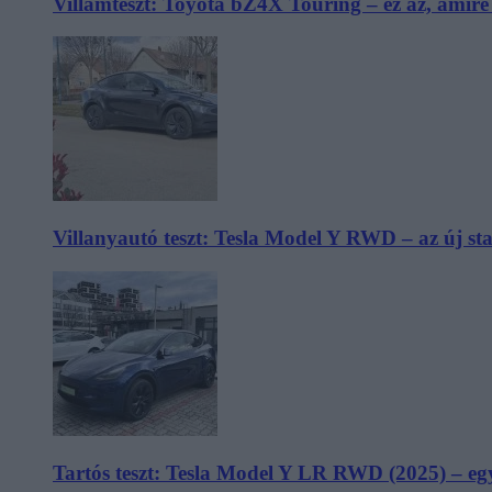
Villámteszt: Toyota bZ4X Touring – ez az, amir
Villanyautó teszt: Tesla Model Y RWD – az új s
Tartós teszt: Tesla Model Y LR RWD (2025) – egy 