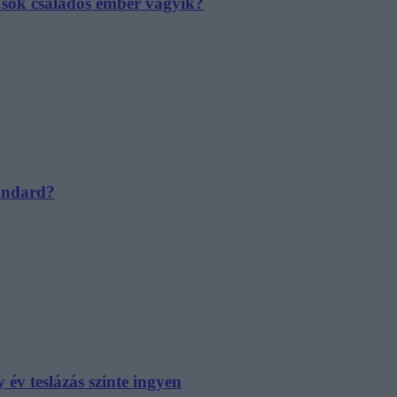
e sok családos ember vágyik?
tandard?
év teslázás szinte ingyen