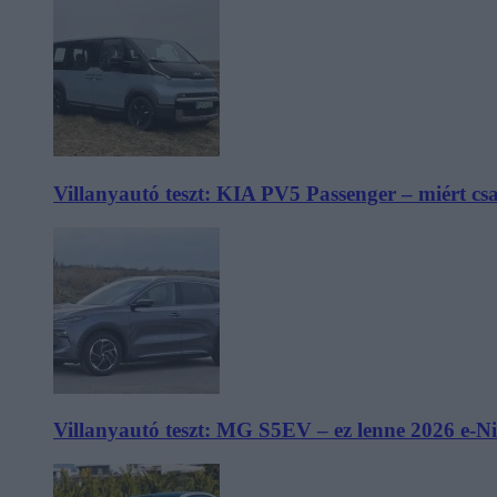
Villanyautó teszt: KIA PV5 Passenger – miért cs
Villanyautó teszt: MG S5EV – ez lenne 2026 e-N