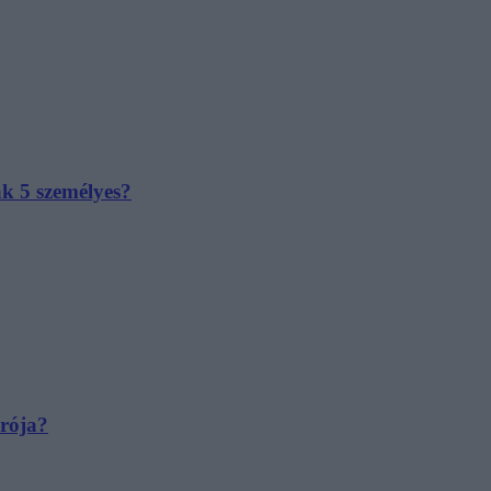
ak 5 személyes?
irója?