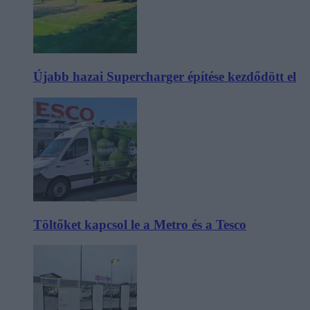
Újabb hazai Supercharger építése kezdődött el
Töltőket kapcsol le a Metro és a Tesco