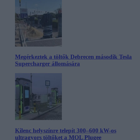
Megérkeztek a töltők Debrecen második Tesla
Supercharger állomására
Kilenc helyszínre telepít 300–600 kW-os
ultragyors töltőket a MOL Plugee