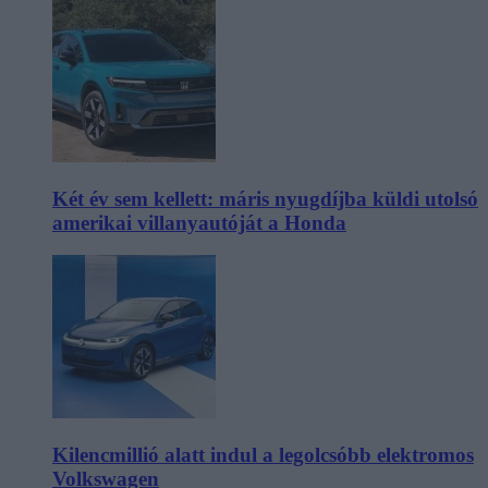
Két év sem kellett: máris nyugdíjba küldi utolsó
amerikai villanyautóját a Honda
Kilencmillió alatt indul a legolcsóbb elektromos
Volkswagen