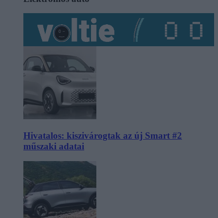
Hivatalos: kiszivárogtak az új Smart #2
műszaki adatai