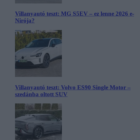
Villanyautó teszt: MG S5EV – ez lenne 2026 e-
Nirója?
Villanyautó teszt: Volvo ES90 Single Motor –
szedánba oltott SUV