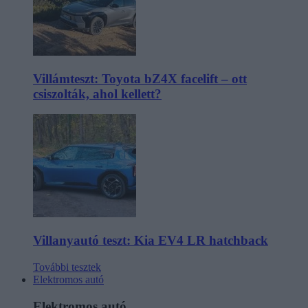
Villámteszt: Toyota bZ4X facelift – ott
csiszolták, ahol kellett?
Villanyautó teszt: Kia EV4 LR hatchback
További tesztek
Elektromos autó
Elektromos autó