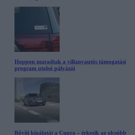
Hoppon maradtak a villanyautós támogatási
program utolsó pályázói
Bővíti kínálatát a Cupra – érkezik az olcsóbb