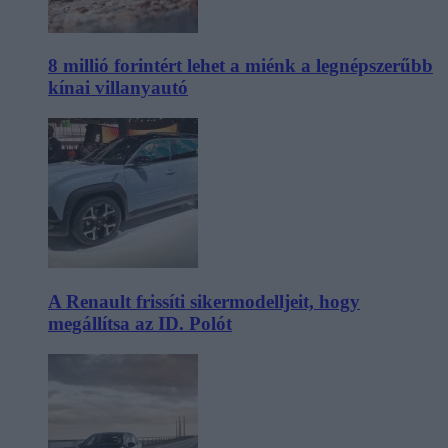
8 millió forintért lehet a miénk a legnépszerűbb
kínai villanyautó
A Renault frissíti sikermodelljeit, hogy
megállítsa az ID. Polót