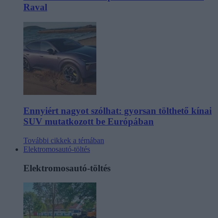
Raval
Ennyiért nagyot szólhat: gyorsan tölthető kínai
SUV mutatkozott be Európában
További cikkek a témában
Elektromosautó-töltés
Elektromosautó-töltés