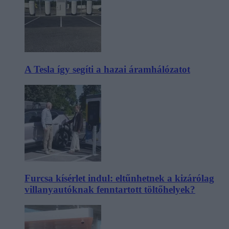
A Tesla így segíti a hazai áramhálózatot
Furcsa kísérlet indul: eltűnhetnek a kizárólag
villanyautóknak fenntartott töltőhelyek?