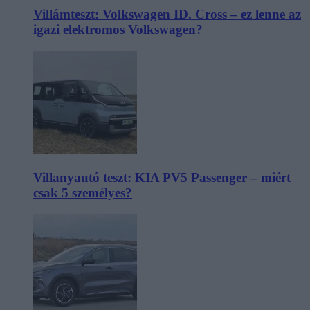
Villámteszt: Volkswagen ID. Cross – ez lenne az
igazi elektromos Volkswagen?
Villanyautó teszt: KIA PV5 Passenger – miért
csak 5 személyes?