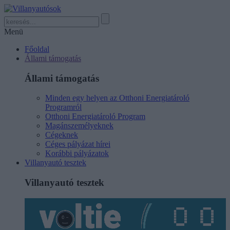
Menü
Főoldal
Állami támogatás
Állami támogatás
Minden egy helyen az Otthoni Energiatároló
Programról
Otthoni Energiatároló Program
Magánszemélyeknek
Cégeknek
Céges pályázat hírei
Korábbi pályázatok
Villanyautó tesztek
Villanyautó tesztek