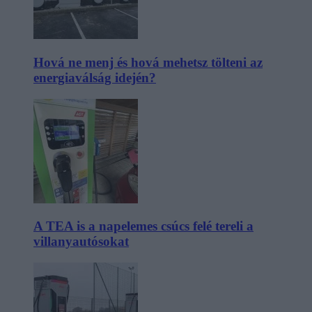
Hová ne menj és hová mehetsz tölteni az
energiaválság idején?
A TEA is a napelemes csúcs felé tereli a
villanyautósokat