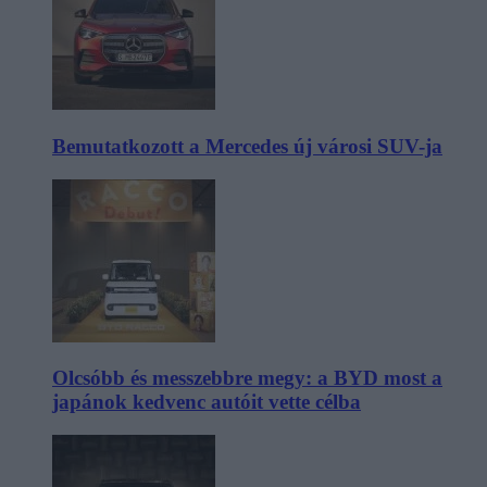
Bemutatkozott a Mercedes új városi SUV-ja
Olcsóbb és messzebbre megy: a BYD most a
japánok kedvenc autóit vette célba