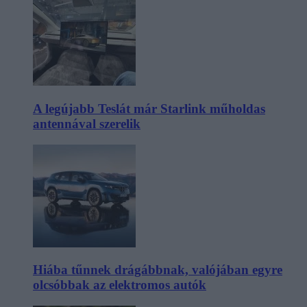
A legújabb Teslát már Starlink műholdas
antennával szerelik
Hiába tűnnek drágábbnak, valójában egyre
olcsóbbak az elektromos autók