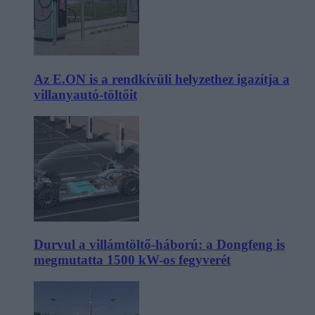
Az E.ON is a rendkívüli helyzethez igazítja a
villanyautó-töltőit
Durvul a villámtöltő-háború: a Dongfeng is
megmutatta 1500 kW-os fegyverét