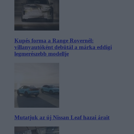
Kupés forma a Range Rovernél:
villanyautóként debütál a márka eddigi
legmerészebb modellje
Mutatjuk az új Nissan Leaf hazai árait