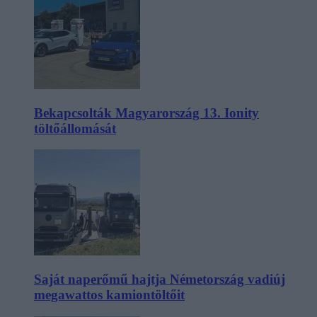
Bekapcsolták Magyarország 13. Ionity
töltőállomását
Saját naperőmű hajtja Németország vadiúj
megawattos kamiontöltőit