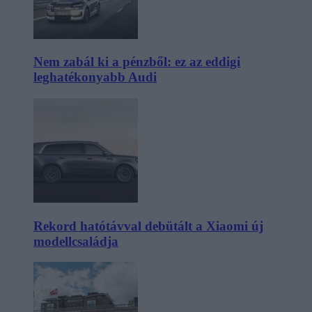
Nem zabál ki a pénzből: ez az eddigi
leghatékonyabb Audi
Rekord hatótávval debütált a Xiaomi új
modellcsaládja