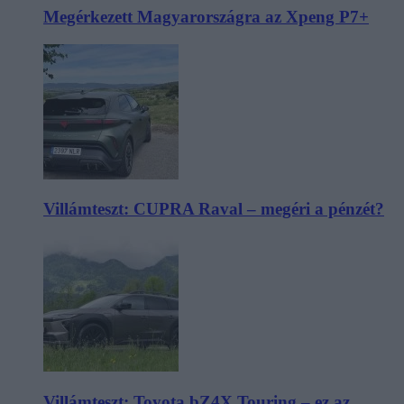
Megérkezett Magyarországra az Xpeng P7+
Villámteszt: CUPRA Raval – megéri a pénzét?
Villámteszt: Toyota bZ4X Touring – ez az,