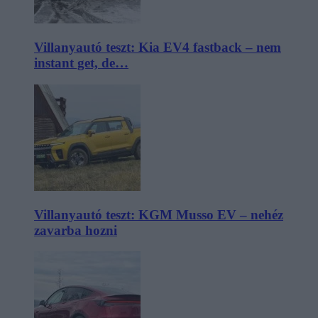
Villanyautó teszt: Kia EV4 fastback – nem
instant get, de…
Villanyautó teszt: KGM Musso EV – nehéz
zavarba hozni