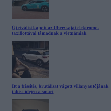
Új riválist kapott az Uber: saját elektromos
taxiflottával támadnak a vietnámiak
Itt a frissítés, brutálisat vágott villanyautójának
töltési idején a smart