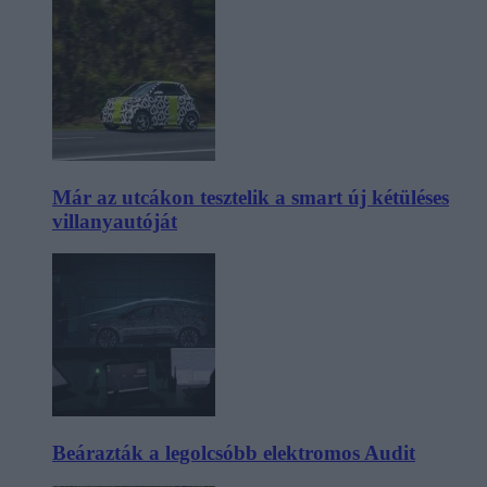
Már az utcákon tesztelik a smart új kétüléses
villanyautóját
Beárazták a legolcsóbb elektromos Audit