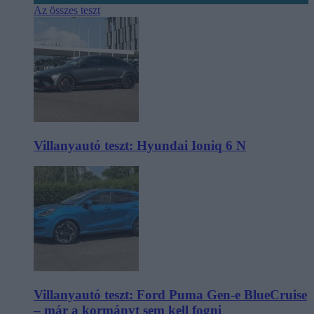
Az összes teszt
Villanyautó teszt: Hyundai Ioniq 6 N
Villanyautó teszt: Ford Puma Gen-e BlueCruise
– már a kormányt sem kell fogni