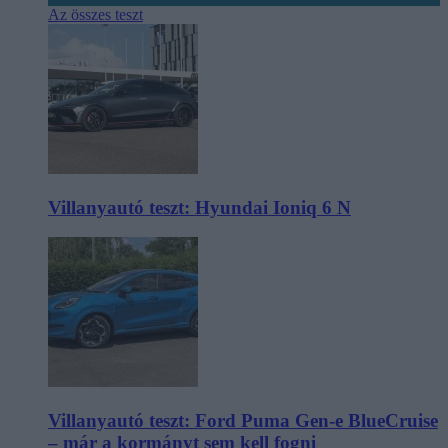
Az összes teszt
Villanyautó teszt: Hyundai Ioniq 6 N
Villanyautó teszt: Ford Puma Gen-e BlueCruise
– már a kormányt sem kell fogni