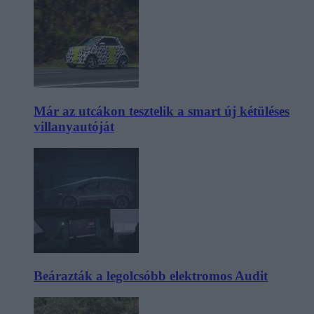
Már az utcákon tesztelik a smart új kétüléses
villanyautóját
Beárazták a legolcsóbb elektromos Audit