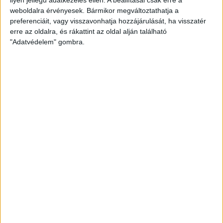
weboldalra érvényesek. Bármikor megváltoztathatja a
preferenciáit, vagy visszavonhatja hozzájárulását, ha visszatér
erre az oldalra, és rákattint az oldal alján található
"Adatvédelem" gombra.
Ennyiért nagyot szólhat: gyorsan tölthető kínai
SUV mutatkozott be Európában
Bemutatkozott Chip, az első autó, amit az AI