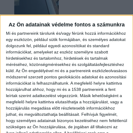
Az Ön adatainak védelme fontos a számunkra
Mi és partnereink tárolunk és/vagy férünk hozzá információkhoz
egy eszközön, például sütik formájában, és személyes adatokat
dolgozunk fel, például egyedi azonosítókat és standard
információkat, amelyeket az eszköz személyre szabott
Hoppon maradtak a villanyautós támogatási
hirdetésekhez és tartalomhoz, hirdetések és tartalmak
program utolsó pályázói
méréséhez, közönségmérésekhez és szolgáltatásfejlesztéshez
küld.
Az Ön engedélyével mi és a partnereink eszközleolvasásos
módszerrel szerzett pontos geolokációs adatokat és azonosítási
információkat is felhasználhatunk. A megfelelő helyre kattintva
hozzájárulhat ahhoz, hogy mi és a 1538 partnereink a fent
leírtak szerint adatkezelést végezzünk. Másik lehetőségként a
megfelelő helyre kattintva elutasíthatja a hozzájárulást, vagy a
hozzájárulás megadása előtt részletesebb információkhoz
juthat, és megváltoztathatja beállításait.
Felhívjuk figyelmét,
hogy személyes adatainak bizonyos kezeléséhez nem feltétlenül
Bővíti kínálatát a Cupra – érkezik az olcsóbb
szükséges az Ön hozzájárulása, de jogában áll tiltakozni az
Raval
ilyen jellegű adatkezelés ellen. A beállításai csak erre a