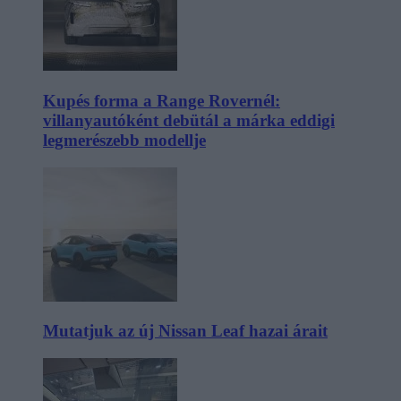
Kupés forma a Range Rovernél:
villanyautóként debütál a márka eddigi
legmerészebb modellje
Mutatjuk az új Nissan Leaf hazai árait