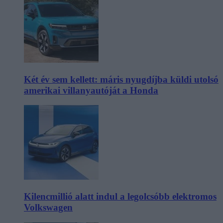
Két év sem kellett: máris nyugdíjba küldi utolsó
amerikai villanyautóját a Honda
Kilencmillió alatt indul a legolcsóbb elektromos
Volkswagen