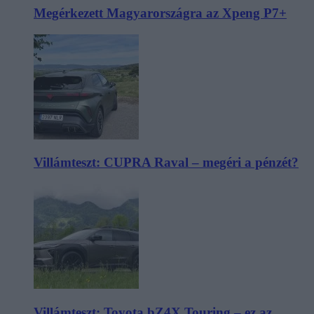
Megérkezett Magyarországra az Xpeng P7+
Villámteszt: CUPRA Raval – megéri a pénzét?
Villámteszt: Toyota bZ4X Touring – ez az,