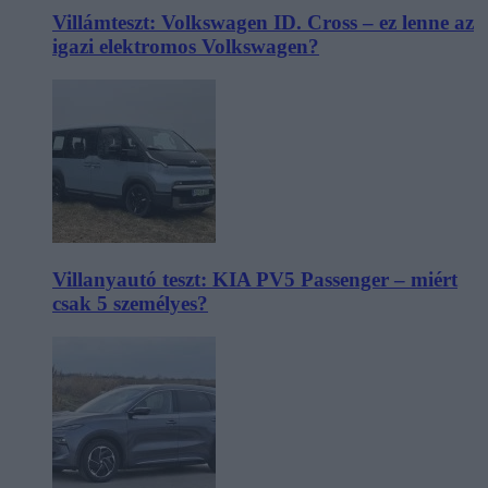
Villámteszt: Volkswagen ID. Cross – ez lenne az
igazi elektromos Volkswagen?
Villanyautó teszt: KIA PV5 Passenger – miért
csak 5 személyes?