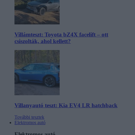
Villámteszt: Toyota bZ4X facelift – ott
csiszolták, ahol kellett?
Villanyautó teszt: Kia EV4 LR hatchback
További tesztek
Elektromos autó
Elektromos autó