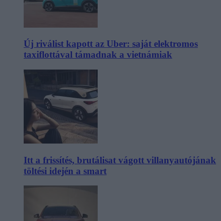
Új riválist kapott az Uber: saját elektromos
taxiflottával támadnak a vietnámiak
Itt a frissítés, brutálisat vágott villanyautójának
töltési idején a smart