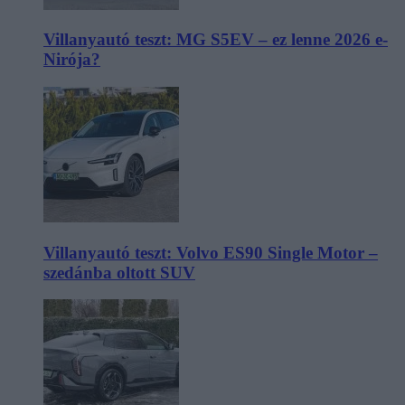
Villanyautó teszt: MG S5EV – ez lenne 2026 e-
Nirója?
Villanyautó teszt: Volvo ES90 Single Motor –
szedánba oltott SUV