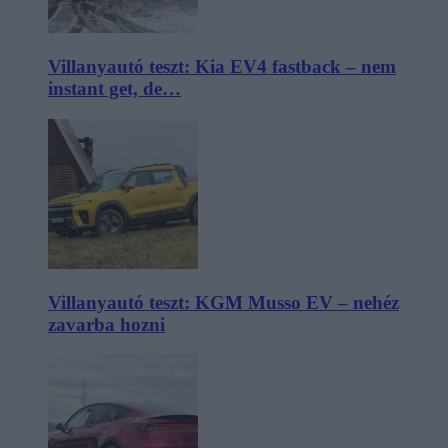
Villanyautó teszt: Kia EV4 fastback – nem
instant get, de…
Villanyautó teszt: KGM Musso EV – nehéz
zavarba hozni