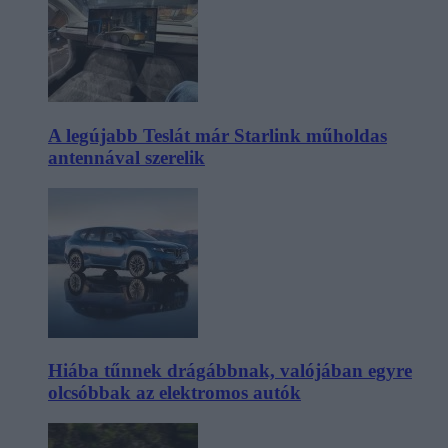
A legújabb Teslát már Starlink műholdas
antennával szerelik
Hiába tűnnek drágábbnak, valójában egyre
olcsóbbak az elektromos autók