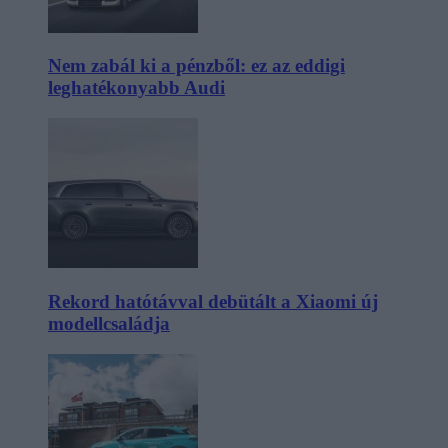
Nem zabál ki a pénzből: ez az eddigi
leghatékonyabb Audi
Rekord hatótávval debütált a Xiaomi új
modellcsaládja