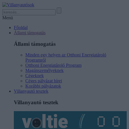
Menü
Főoldal
Állami támogatás
Állami támogatás
Minden egy helyen az Otthoni Energiatároló
Programról
Otthoni Energiatároló Program
Magánszemélyeknek
Cégeknek
Céges pályázat hírei
Korábbi pályázatok
Villanyautó tesztek
Villanyautó tesztek