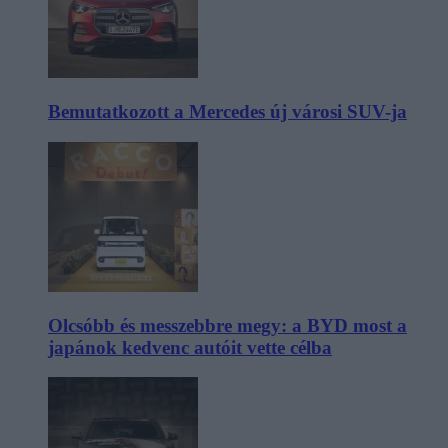
Bemutatkozott a Mercedes új városi SUV-ja
Olcsóbb és messzebbre megy: a BYD most a
japánok kedvenc autóit vette célba