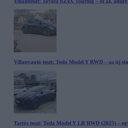
Villámteszt: Toyota bZ4X Touring – ez az, amir
Villanyautó teszt: Tesla Model Y RWD – az új s
Tartós teszt: Tesla Model Y LR RWD (2025) – egy 