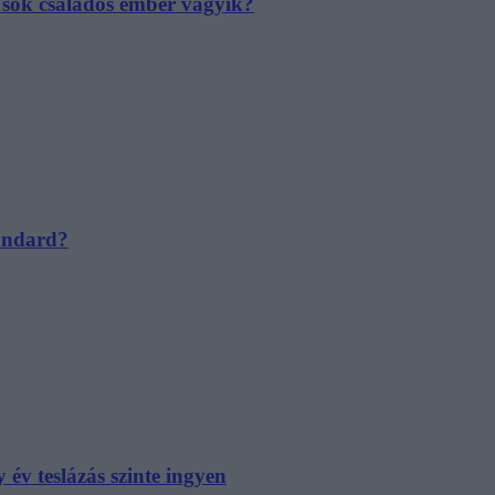
e sok családos ember vágyik?
tandard?
év teslázás szinte ingyen