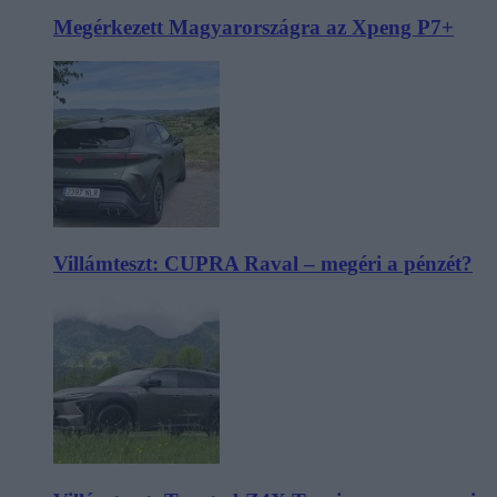
Megérkezett Magyarországra az Xpeng P7+
Villámteszt: CUPRA Raval – megéri a pénzét?