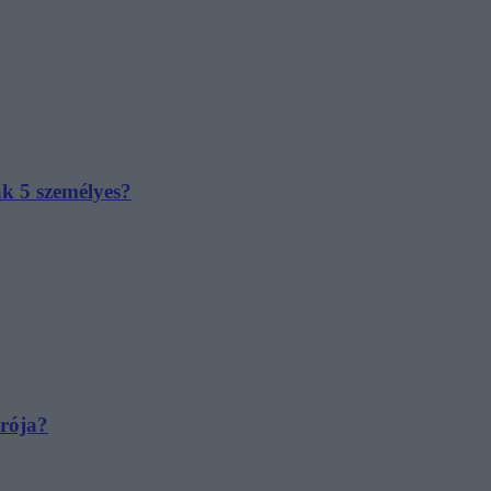
ak 5 személyes?
irója?