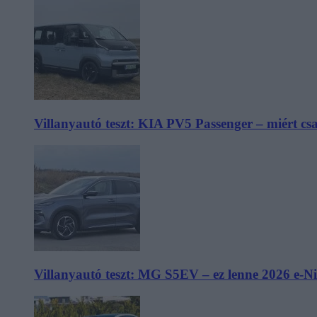
Villanyautó teszt: KIA PV5 Passenger – miért cs
Villanyautó teszt: MG S5EV – ez lenne 2026 e-N