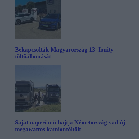
Bekapcsolták Magyarország 13. Ionity
töltőállomását
Saját naperőmű hajtja Németország vadiúj
megawattos kamiontöltőit