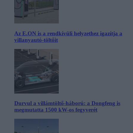
Az E.ON is a rendkívüli helyzethez igazítja a
villanyautó-töltőit
Durvul a villámtöltő-háború: a Dongfeng is
megmutatta 1500 kW-os fegyverét