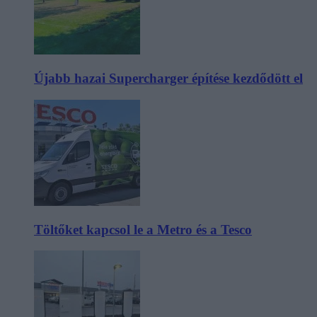
Újabb hazai Supercharger építése kezdődött el
Töltőket kapcsol le a Metro és a Tesco