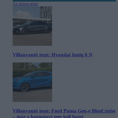
Az összes teszt
Villanyautó teszt: Hyundai Ioniq 6 N
Villanyautó teszt: Ford Puma Gen-e BlueCruise
– már a kormányt sem kell fogni