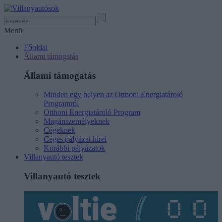
Menü
Főoldal
Állami támogatás
Állami támogatás
Minden egy helyen az Otthoni Energiatároló
Programról
Otthoni Energiatároló Program
Magánszemélyeknek
Cégeknek
Céges pályázat hírei
Korábbi pályázatok
Villanyautó tesztek
Villanyautó tesztek