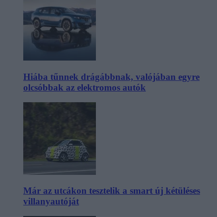
Hiába tűnnek drágábbnak, valójában egyre
olcsóbbak az elektromos autók
Már az utcákon tesztelik a smart új kétüléses
villanyautóját