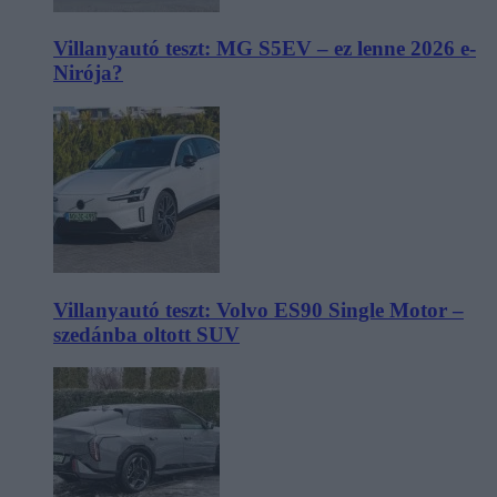
Villanyautó teszt: MG S5EV – ez lenne 2026 e-
Nirója?
Villanyautó teszt: Volvo ES90 Single Motor –
szedánba oltott SUV