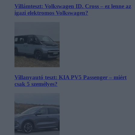
Villámteszt: Volkswagen ID. Cross – ez lenne az
igazi elektromos Volkswagen?
Villanyautó teszt: KIA PV5 Passenger – miért
csak 5 személyes?