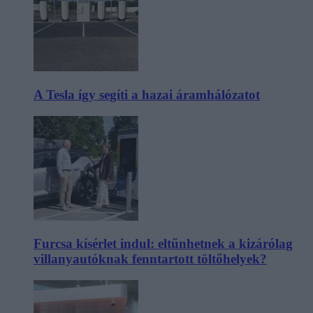
A Tesla így segíti a hazai áramhálózatot
Furcsa kísérlet indul: eltűnhetnek a kizárólag
villanyautóknak fenntartott töltőhelyek?