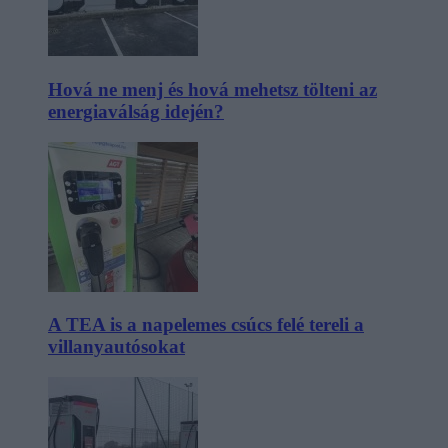
Hová ne menj és hová mehetsz tölteni az
energiaválság idején?
A TEA is a napelemes csúcs felé tereli a
villanyautósokat