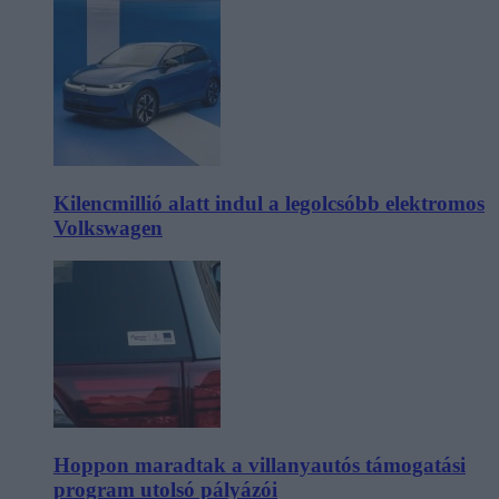
Kilencmillió alatt indul a legolcsóbb elektromos
Volkswagen
Hoppon maradtak a villanyautós támogatási
program utolsó pályázói