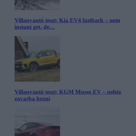
Villanyautó teszt: Kia EV4 fastback – nem
instant get, de…
Villanyautó teszt: KGM Musso EV – nehéz
zavarba hozni