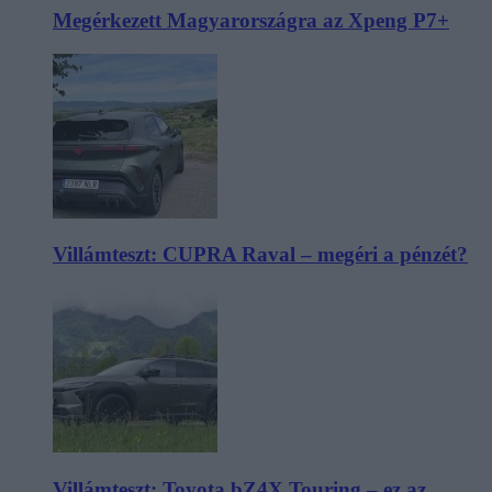
Megérkezett Magyarországra az Xpeng P7+
Villámteszt: CUPRA Raval – megéri a pénzét?
Villámteszt: Toyota bZ4X Touring – ez az,