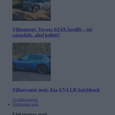
Villámteszt: Toyota bZ4X facelift – ott
csiszolták, ahol kellett?
Villanyautó teszt: Kia EV4 LR hatchback
További tesztek
Elektromos autó
Elektromos autó