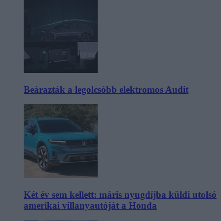
Beárazták a legolcsóbb elektromos Audit
Két év sem kellett: máris nyugdíjba küldi utolsó
amerikai villanyautóját a Honda