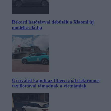
Rekord hatótávval debütált a Xiaomi új
modellcsaládja
Új riválist kapott az Uber: saját elektromos
taxiflottával támadnak a vietnámiak