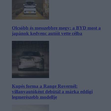
Olcsóbb és messzebbre megy: a BYD most a
japánok kedvenc autóit vette célba
Kupés forma a Range Rovernél:
villanyautóként debütál a márka eddigi
legmerészebb modellje