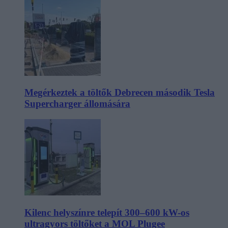
Megérkeztek a töltők Debrecen második Tesla
Supercharger állomására
Kilenc helyszínre telepít 300–600 kW-os
ultragyors töltőket a MOL Plugee