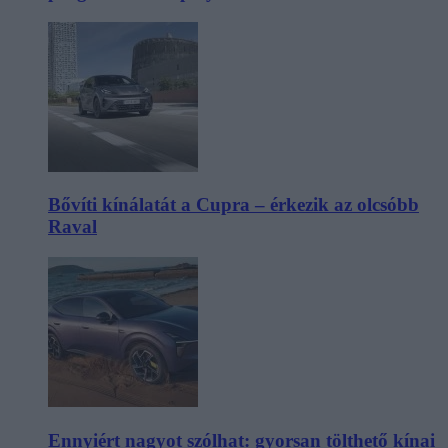
Bővíti kínálatát a Cupra – érkezik az olcsóbb
Raval
Ennyiért nagyot szólhat: gyorsan tölthető kínai