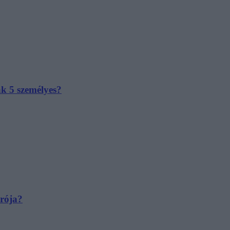
ak 5 személyes?
irója?