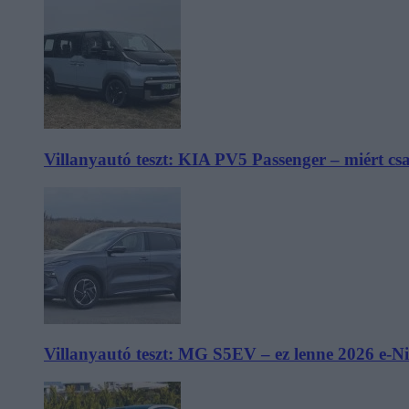
Villanyautó teszt: KIA PV5 Passenger – miért cs
Villanyautó teszt: MG S5EV – ez lenne 2026 e-N