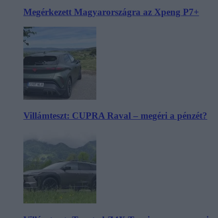
Megérkezett Magyarországra az Xpeng P7+
Villámteszt: CUPRA Raval – megéri a pénzét?