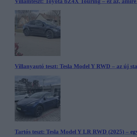
Villámteszt: Toyota bZ4X Touring – ez az, amir
Villanyautó teszt: Tesla Model Y RWD – az új s
Tartós teszt: Tesla Model Y LR RWD (2025) – egy 