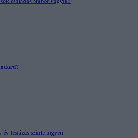
e sok családos ember vágyik?
tandard?
év teslázás szinte ingyen