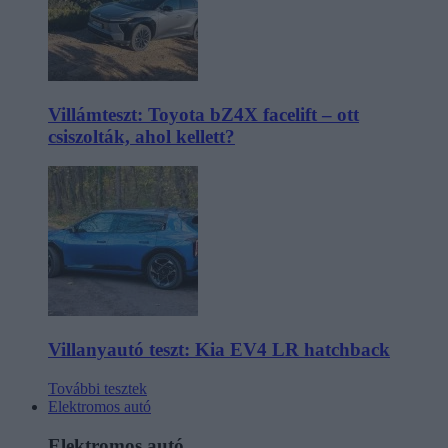
Villámteszt: Toyota bZ4X facelift – ott
csiszolták, ahol kellett?
Villanyautó teszt: Kia EV4 LR hatchback
További tesztek
Elektromos autó
Elektromos autó