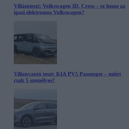
Villámteszt: Volkswagen ID. Cross – ez lenne az
igazi elektromos Volkswagen?
Villanyautó teszt: KIA PV5 Passenger – miért
csak 5 személyes?