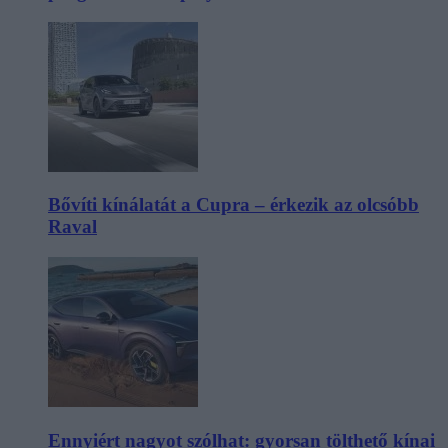
Bővíti kínálatát a Cupra – érkezik az olcsóbb
Raval
Ennyiért nagyot szólhat: gyorsan tölthető kínai