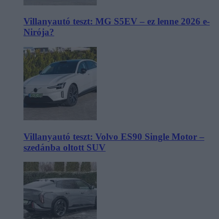
Villanyautó teszt: MG S5EV – ez lenne 2026 e-
Nirója?
Villanyautó teszt: Volvo ES90 Single Motor –
szedánba oltott SUV