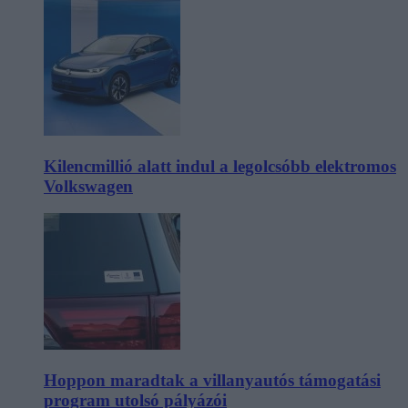
Kilencmillió alatt indul a legolcsóbb elektromos
Volkswagen
Hoppon maradtak a villanyautós támogatási
program utolsó pályázói