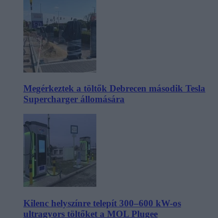
Megérkeztek a töltők Debrecen második Tesla
Supercharger állomására
Kilenc helyszínre telepít 300–600 kW-os
ultragyors töltőket a MOL Plugee