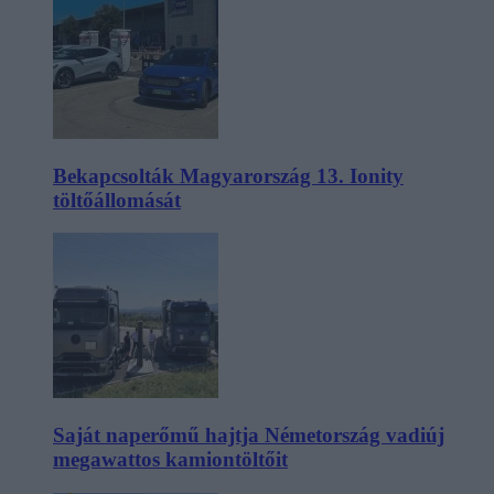
Bekapcsolták Magyarország 13. Ionity
töltőállomását
Saját naperőmű hajtja Németország vadiúj
megawattos kamiontöltőit