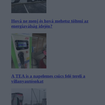
Hová ne menj és hová mehetsz tölteni az
energiaválság idején?
A TEA is a napelemes csúcs felé tereli a
villanyautósokat