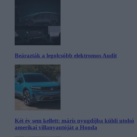
Beárazták a legolcsóbb elektromos Audit
Két év sem kellett: máris nyugdíjba küldi utolsó
amerikai villanyautóját a Honda