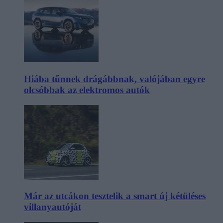
Hiába tűnnek drágábbnak, valójában egyre
olcsóbbak az elektromos autók
Már az utcákon tesztelik a smart új kétüléses
villanyautóját