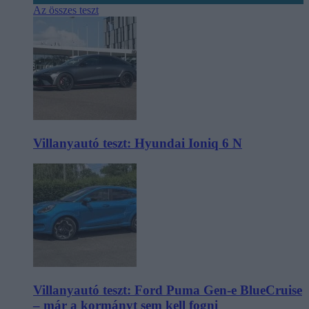
Az összes teszt
Villanyautó teszt: Hyundai Ioniq 6 N
Villanyautó teszt: Ford Puma Gen-e BlueCruise
– már a kormányt sem kell fogni