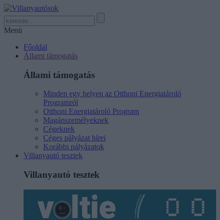
Menü
Főoldal
Állami támogatás
Állami támogatás
Minden egy helyen az Otthoni Energiatároló
Programról
Otthoni Energiatároló Program
Magánszemélyeknek
Cégeknek
Céges pályázat hírei
Korábbi pályázatok
Villanyautó tesztek
Villanyautó tesztek