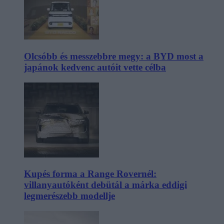
Olcsóbb és messzebbre megy: a BYD most a
japánok kedvenc autóit vette célba
Kupés forma a Range Rovernél:
villanyautóként debütál a márka eddigi
legmerészebb modellje