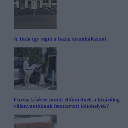
A Tesla így segíti a hazai áramhálózatot
Furcsa kísérlet indul: eltűnhetnek a kizárólag
villanyautóknak fenntartott töltőhelyek?