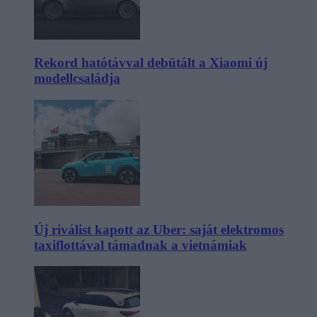
Rekord hatótávval debütált a Xiaomi új
modellcsaládja
Új riválist kapott az Uber: saját elektromos
taxiflottával támadnak a vietnámiak