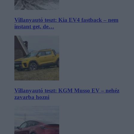
Villanyautó teszt: Kia EV4 fastback – nem
instant get, de…
Villanyautó teszt: KGM Musso EV – nehéz
zavarba hozni