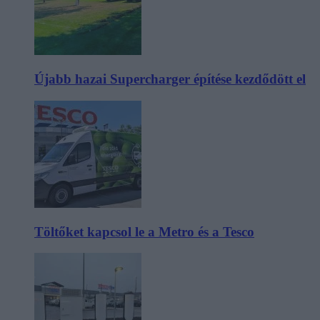
Újabb hazai Supercharger építése kezdődött el
Töltőket kapcsol le a Metro és a Tesco