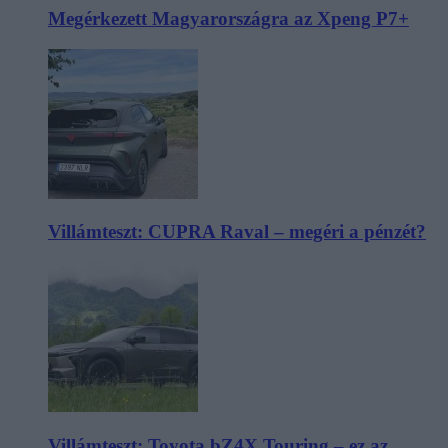
Megérkezett Magyarországra az Xpeng P7+
Villámteszt: CUPRA Raval – megéri a pénzét?
Villámteszt: Toyota bZ4X Touring – ez az,