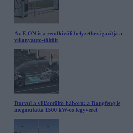
Az E.ON is a rendkívüli helyzethez igazítja a
villanyautó-töltőit
Durvul a villámtöltő-háború: a Dongfeng is
megmutatta 1500 kW-os fegyverét