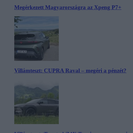
Megérkezett Magyarországra az Xpeng P7+
Villámteszt: CUPRA Raval – megéri a pénzét?