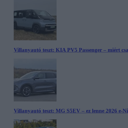
Villanyautó teszt: KIA PV5 Passenger – miért cs
Villanyautó teszt: MG S5EV – ez lenne 2026 e-N