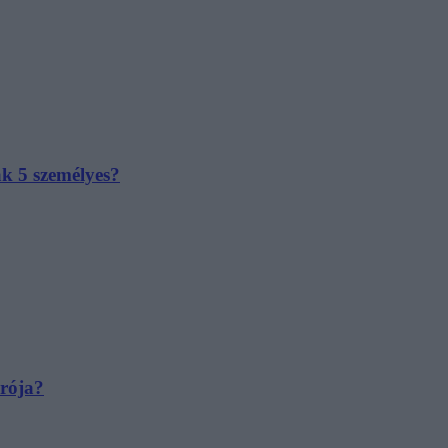
ak 5 személyes?
irója?