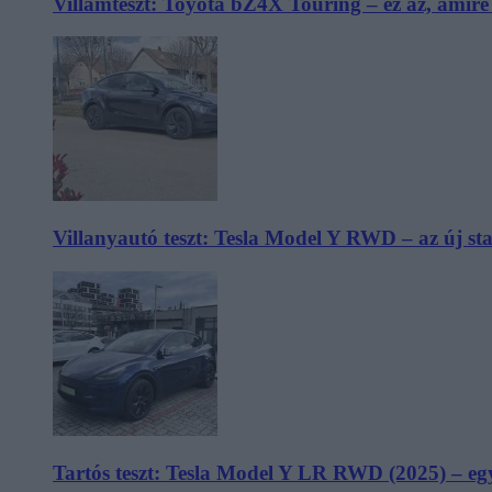
Villámteszt: Toyota bZ4X Touring – ez az, amir
Villanyautó teszt: Tesla Model Y RWD – az új s
Tartós teszt: Tesla Model Y LR RWD (2025) – egy 