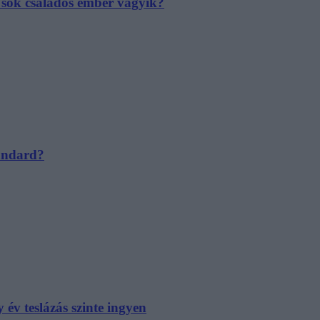
e sok családos ember vágyik?
tandard?
év teslázás szinte ingyen