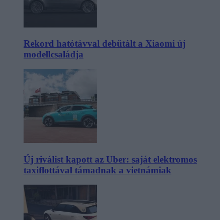
Rekord hatótávval debütált a Xiaomi új
modellcsaládja
Új riválist kapott az Uber: saját elektromos
taxiflottával támadnak a vietnámiak