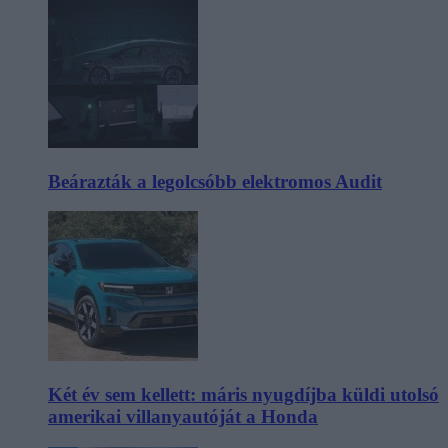
Beárazták a legolcsóbb elektromos Audit
Két év sem kellett: máris nyugdíjba küldi utolsó
amerikai villanyautóját a Honda