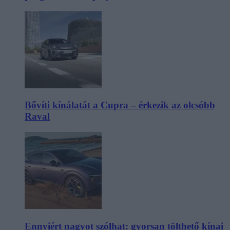
Bővíti kínálatát a Cupra – érkezik az olcsóbb
Raval
Ennyiért nagyot szólhat: gyorsan tölthető kínai