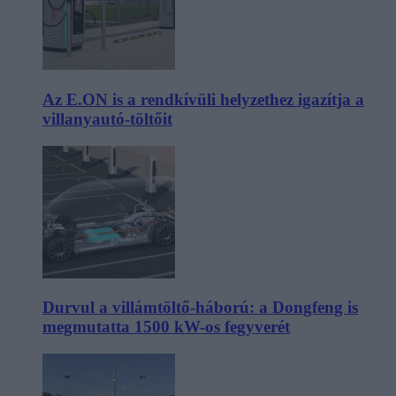
Az E.ON is a rendkívüli helyzethez igazítja a
villanyautó-töltőit
Durvul a villámtöltő-háború: a Dongfeng is
megmutatta 1500 kW-os fegyverét