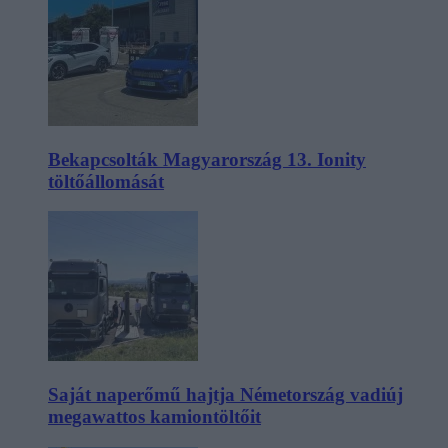
Bekapcsolták Magyarország 13. Ionity
töltőállomását
Saját naperőmű hajtja Németország vadiúj
megawattos kamiontöltőit