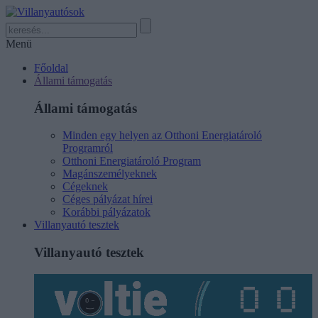
Menü
Főoldal
Állami támogatás
Állami támogatás
Minden egy helyen az Otthoni Energiatároló
Programról
Otthoni Energiatároló Program
Magánszemélyeknek
Cégeknek
Céges pályázat hírei
Korábbi pályázatok
Villanyautó tesztek
Villanyautó tesztek