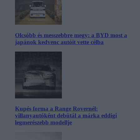
Olcsóbb és messzebbre megy: a BYD most a
japánok kedvenc autóit vette célba
Kupés forma a Range Rovernél:
villanyautóként debütál a márka eddigi
legmerészebb modellje