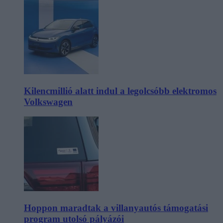
Kilencmillió alatt indul a legolcsóbb elektromos
Volkswagen
Hoppon maradtak a villanyautós támogatási
program utolsó pályázói