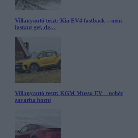
Villanyautó teszt: Kia EV4 fastback – nem
instant get, de…
Villanyautó teszt: KGM Musso EV – nehéz
zavarba hozni