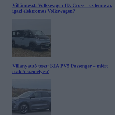
Villámteszt: Volkswagen ID. Cross – ez lenne az
igazi elektromos Volkswagen?
Villanyautó teszt: KIA PV5 Passenger – miért
csak 5 személyes?