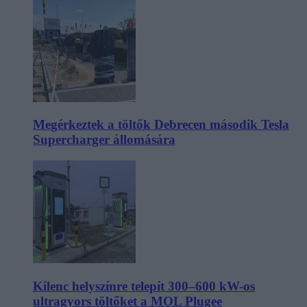
Megérkeztek a töltők Debrecen második Tesla
Supercharger állomására
Kilenc helyszínre telepít 300–600 kW-os
ultragyors töltőket a MOL Plugee