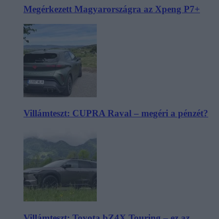
Megérkezett Magyarországra az Xpeng P7+
Villámteszt: CUPRA Raval – megéri a pénzét?
Villámteszt: Toyota bZ4X Touring – ez az,