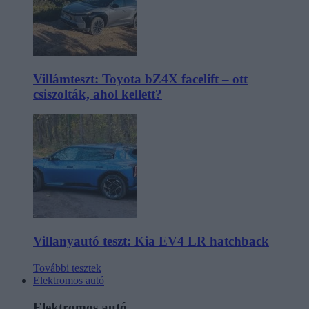
Villámteszt: Toyota bZ4X facelift – ott
csiszolták, ahol kellett?
Villanyautó teszt: Kia EV4 LR hatchback
További tesztek
Elektromos autó
Elektromos autó