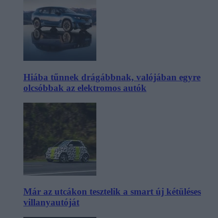
Hiába tűnnek drágábbnak, valójában egyre
olcsóbbak az elektromos autók
Már az utcákon tesztelik a smart új kétüléses
villanyautóját