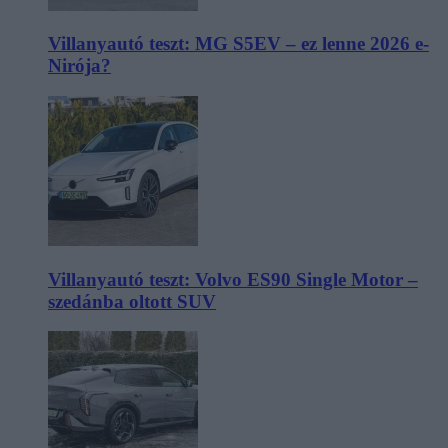
Villanyautó teszt: MG S5EV – ez lenne 2026 e-
Nirója?
Villanyautó teszt: Volvo ES90 Single Motor –
szedánba oltott SUV