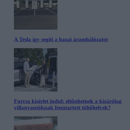
A Tesla így segíti a hazai áramhálózatot
Furcsa kísérlet indul: eltűnhetnek a kizárólag
villanyautóknak fenntartott töltőhelyek?