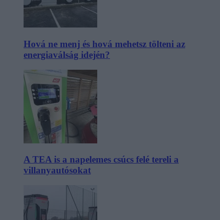
Hová ne menj és hová mehetsz tölteni az
energiaválság idején?
A TEA is a napelemes csúcs felé tereli a
villanyautósokat