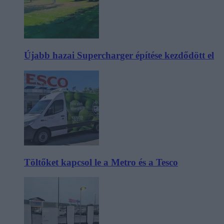
Újabb hazai Supercharger építése kezdődött el
Töltőket kapcsol le a Metro és a Tesco