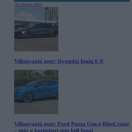
Az összes teszt
Villanyautó teszt: Hyundai Ioniq 6 N
Villanyautó teszt: Ford Puma Gen-e BlueCruise
– már a kormányt sem kell fogni