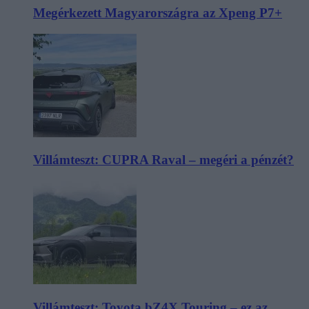
Megérkezett Magyarországra az Xpeng P7+
Villámteszt: CUPRA Raval – megéri a pénzét?
Villámteszt: Toyota bZ4X Touring – ez az,