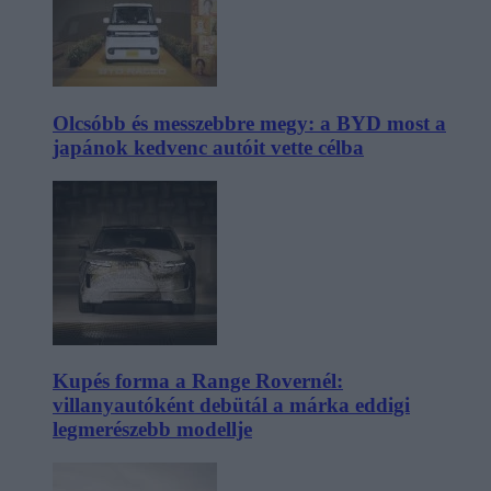
Olcsóbb és messzebbre megy: a BYD most a
japánok kedvenc autóit vette célba
Kupés forma a Range Rovernél:
villanyautóként debütál a márka eddigi
legmerészebb modellje