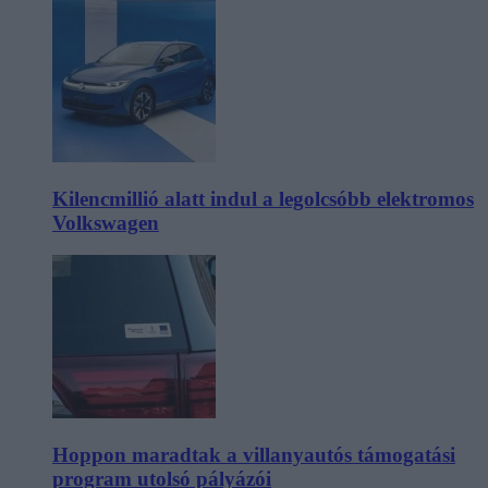
Kilencmillió alatt indul a legolcsóbb elektromos
Volkswagen
Hoppon maradtak a villanyautós támogatási
program utolsó pályázói