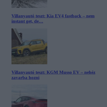
Villanyautó teszt: Kia EV4 fastback – nem
instant get, de…
Villanyautó teszt: KGM Musso EV – nehéz
zavarba hozni