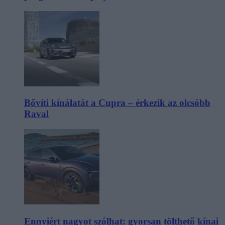
Bővíti kínálatát a Cupra – érkezik az olcsóbb
Raval
Ennyiért nagyot szólhat: gyorsan tölthető kínai