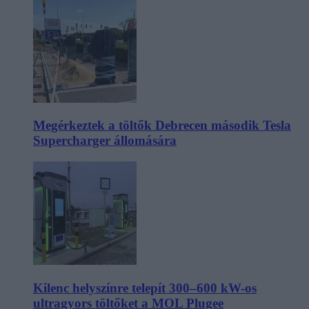
Megérkeztek a töltők Debrecen második Tesla
Supercharger állomására
Kilenc helyszínre telepít 300–600 kW-os
ultragyors töltőket a MOL Plugee