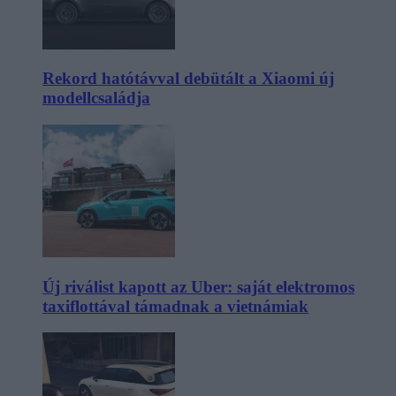
Rekord hatótávval debütált a Xiaomi új
modellcsaládja
Új riválist kapott az Uber: saját elektromos
taxiflottával támadnak a vietnámiak