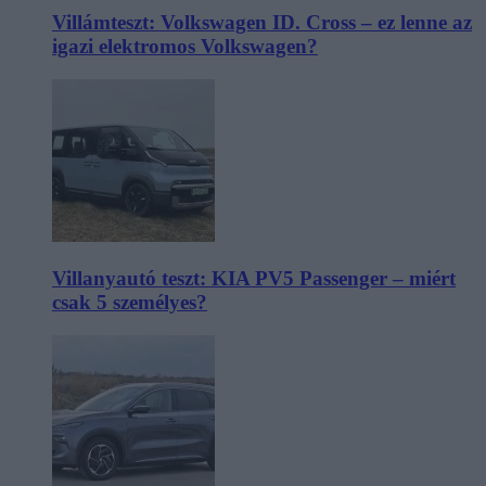
Villámteszt: Volkswagen ID. Cross – ez lenne az
igazi elektromos Volkswagen?
Villanyautó teszt: KIA PV5 Passenger – miért
csak 5 személyes?