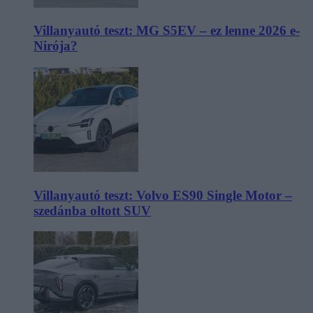
Villanyautó teszt: MG S5EV – ez lenne 2026 e-
Nirója?
Villanyautó teszt: Volvo ES90 Single Motor –
szedánba oltott SUV