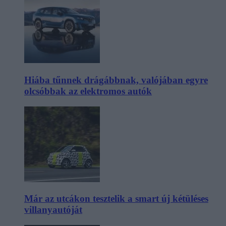
Hiába tűnnek drágábbnak, valójában egyre
olcsóbbak az elektromos autók
Már az utcákon tesztelik a smart új kétüléses
villanyautóját