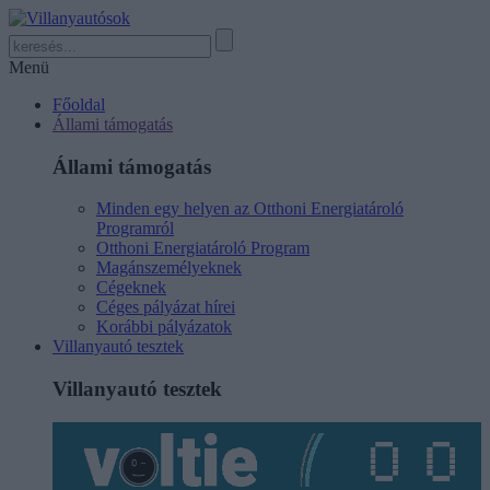
Menü
Főoldal
Állami támogatás
Állami támogatás
Minden egy helyen az Otthoni Energiatároló
Programról
Otthoni Energiatároló Program
Magánszemélyeknek
Cégeknek
Céges pályázat hírei
Korábbi pályázatok
Villanyautó tesztek
Villanyautó tesztek