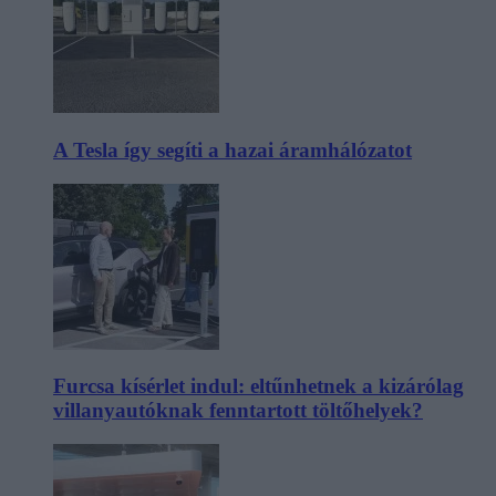
A Tesla így segíti a hazai áramhálózatot
Furcsa kísérlet indul: eltűnhetnek a kizárólag
villanyautóknak fenntartott töltőhelyek?