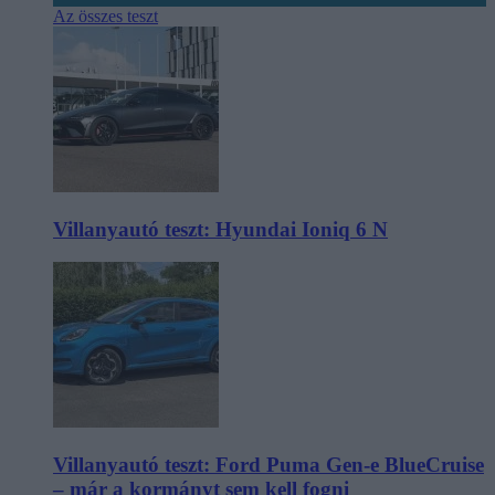
Az összes teszt
Villanyautó teszt: Hyundai Ioniq 6 N
Villanyautó teszt: Ford Puma Gen-e BlueCruise
– már a kormányt sem kell fogni