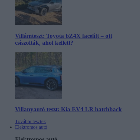
Villámteszt: Toyota bZ4X facelift – ott
csiszolták, ahol kellett?
Villanyautó teszt: Kia EV4 LR hatchback
További tesztek
Elektromos autó
Elektromos autó