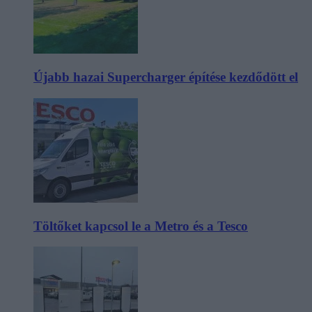
Újabb hazai Supercharger építése kezdődött el
Töltőket kapcsol le a Metro és a Tesco