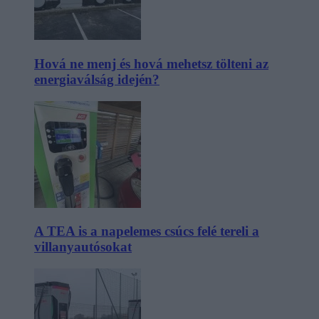
Hová ne menj és hová mehetsz tölteni az
energiaválság idején?
A TEA is a napelemes csúcs felé tereli a
villanyautósokat