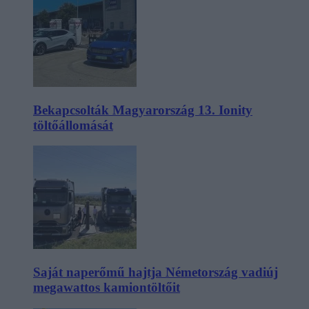
Bekapcsolták Magyarország 13. Ionity
töltőállomását
Saját naperőmű hajtja Németország vadiúj
megawattos kamiontöltőit