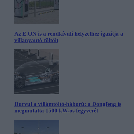
Az E.ON is a rendkívüli helyzethez igazítja a
villanyautó-töltőit
Durvul a villámtöltő-háború: a Dongfeng is
megmutatta 1500 kW-os fegyverét