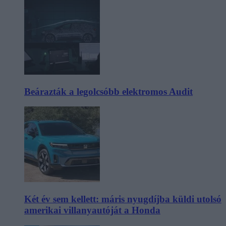
Beárazták a legolcsóbb elektromos Audit
Két év sem kellett: máris nyugdíjba küldi utolsó
amerikai villanyautóját a Honda