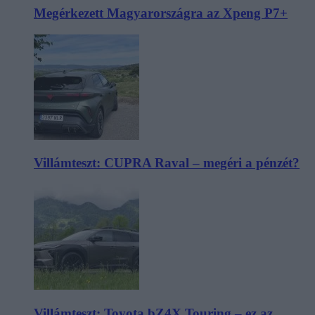
Megérkezett Magyarországra az Xpeng P7+
Villámteszt: CUPRA Raval – megéri a pénzét?
Villámteszt: Toyota bZ4X Touring – ez az,