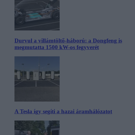
Durvul a villámtöltő-háború: a Dongfeng is
megmutatta 1500 kW-os fegyverét
A Tesla így segíti a hazai áramhálózatot