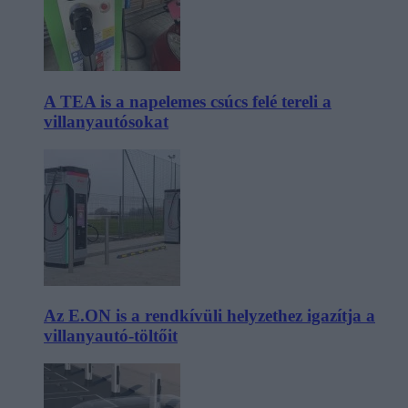
A TEA is a napelemes csúcs felé tereli a
villanyautósokat
Az E.ON is a rendkívüli helyzethez igazítja a
villanyautó-töltőit