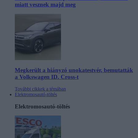
miatt vesznek majd meg
Megkerült a hiányzó unokatestvér, bemutatták
a Volkswagen ID. Cross-t
További cikkek a témában
Elektromosautó-töltés
Elektromosautó-töltés