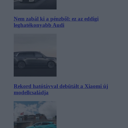
Nem zabál ki a pénzből: ez az eddigi
leghatékonyabb Audi
Rekord hatótávval debütált a Xiaomi új
modellcsaládja