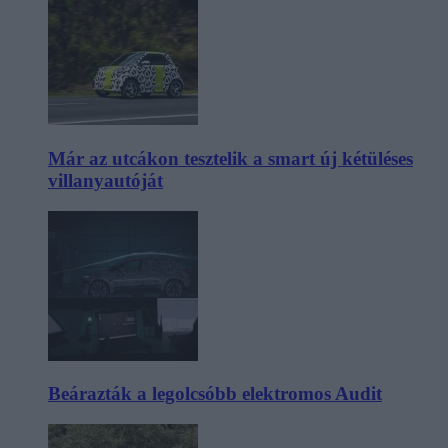
Már az utcákon tesztelik a smart új kétüléses
villanyautóját
Beárazták a legolcsóbb elektromos Audit