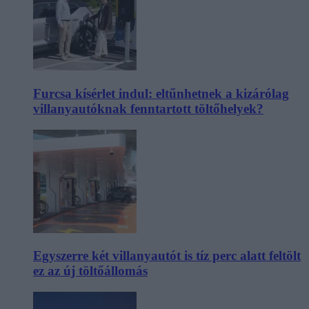
Furcsa kísérlet indul: eltűnhetnek a kizárólag
villanyautóknak fenntartott töltőhelyek?
Egyszerre két villanyautót is tíz perc alatt feltölt
ez az új töltőállomás