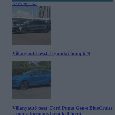
Az összes teszt
Villanyautó teszt: Hyundai Ioniq 6 N
Villanyautó teszt: Ford Puma Gen-e BlueCruise
– már a kormányt sem kell fogni