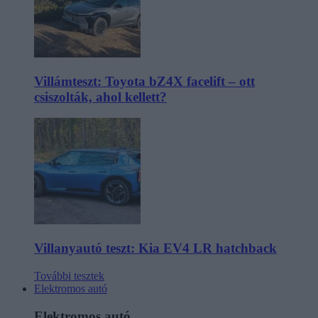
Villámteszt: Toyota bZ4X facelift – ott
csiszolták, ahol kellett?
Villanyautó teszt: Kia EV4 LR hatchback
További tesztek
Elektromos autó
Elektromos autó