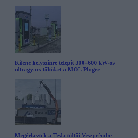
Kilenc helyszínre telepít 300–600 kW-os
ultragyors töltőket a MOL Plugee
Megérkeztek a Tesla töltői Veszprémbe