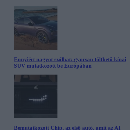
Ennyiért nagyot szólhat: gyorsan tölthető kínai
SUV mutatkozott be Európában
Bemutatkozott Chip, az első autó, amit az AI