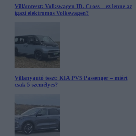
Villámteszt: Volkswagen ID. Cross – ez lenne az
igazi elektromos Volkswagen?
Villanyautó teszt: KIA PV5 Passenger – miért
csak 5 személyes?