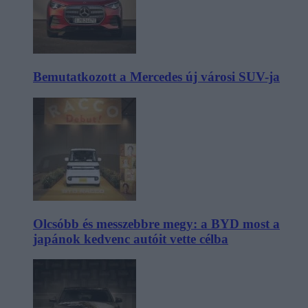
Bemutatkozott a Mercedes új városi SUV-ja
Olcsóbb és messzebbre megy: a BYD most a
japánok kedvenc autóit vette célba