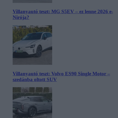
Villanyautó teszt: MG S5EV – ez lenne 2026 e-
Nirója?
Villanyautó teszt: Volvo ES90 Single Motor –
szedánba oltott SUV