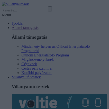
Menü
Főoldal
Állami támogatás
Állami támogatás
Minden egy helyen az Otthoni Energiatároló
Programról
Otthoni Energiatároló Program
Magánszemélyeknek
Cégeknek
Céges pályázat hírei
Korábbi pályázatok
Villanyautó tesztek
Villanyautó tesztek