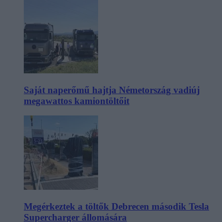
Saját naperőmű hajtja Németország vadiúj
megawattos kamiontöltőit
Megérkeztek a töltők Debrecen második Tesla
Supercharger állomására