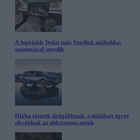
A legújabb Teslát már Starlink műholdas
antennával szerelik
Hiába tűnnek drágábbnak, valójában egyre
olcsóbbak az elektromos autók