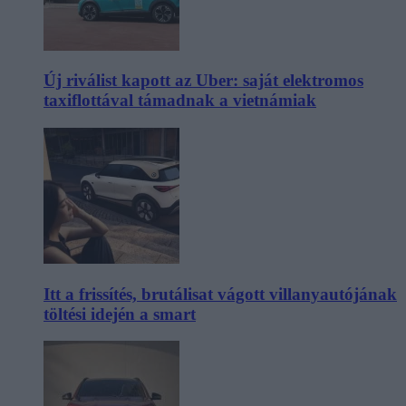
Új riválist kapott az Uber: saját elektromos
taxiflottával támadnak a vietnámiak
Itt a frissítés, brutálisat vágott villanyautójának
töltési idején a smart