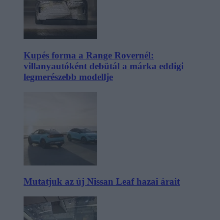
Kupés forma a Range Rovernél:
villanyautóként debütál a márka eddigi
legmerészebb modellje
Mutatjuk az új Nissan Leaf hazai árait