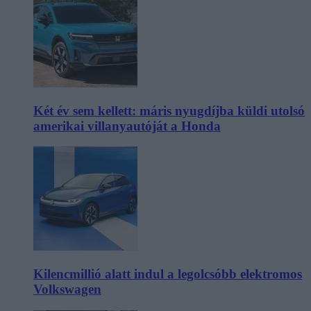
Két év sem kellett: máris nyugdíjba küldi utolsó
amerikai villanyautóját a Honda
Kilencmillió alatt indul a legolcsóbb elektromos
Volkswagen