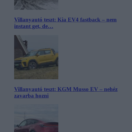
Villanyautó teszt: Kia EV4 fastback – nem
instant get, de…
Villanyautó teszt: KGM Musso EV – nehéz
zavarba hozni