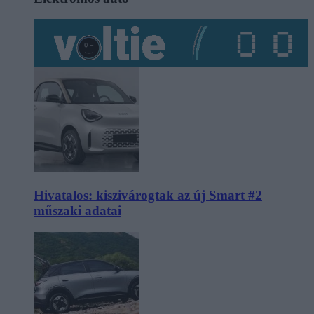
Hivatalos: kiszivárogtak az új Smart #2
műszaki adatai