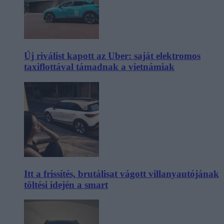
Új riválist kapott az Uber: saját elektromos
taxiflottával támadnak a vietnámiak
Itt a frissítés, brutálisat vágott villanyautójának
töltési idején a smart