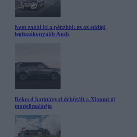
Nem zabál ki a pénzből: ez az eddigi
leghatékonyabb Audi
Rekord hatótávval debütált a Xiaomi új
modellcsaládja