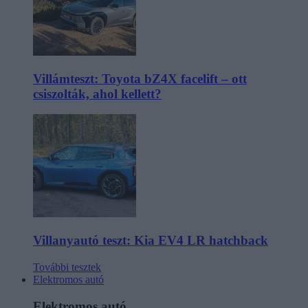
Villámteszt: Toyota bZ4X facelift – ott
csiszolták, ahol kellett?
Villanyautó teszt: Kia EV4 LR hatchback
További tesztek
Elektromos autó
Elektromos autó