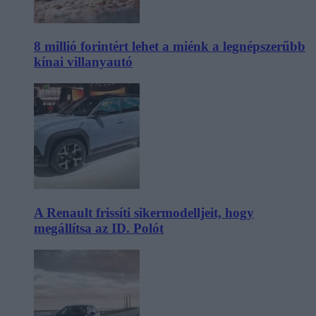
8 millió forintért lehet a miénk a legnépszerűbb
kínai villanyautó
A Renault frissíti sikermodelljeit, hogy
megállítsa az ID. Polót