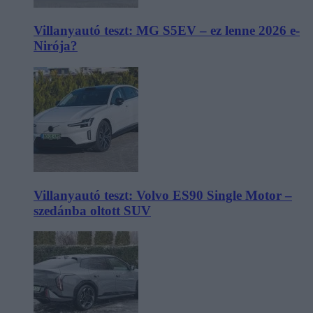
Villanyautó teszt: MG S5EV – ez lenne 2026 e-
Nirója?
Villanyautó teszt: Volvo ES90 Single Motor –
szedánba oltott SUV