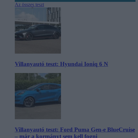
Az összes teszt
Villanyautó teszt: Hyundai Ioniq 6 N
Villanyautó teszt: Ford Puma Gen-e BlueCruise
– már a kormányt sem kell fogni