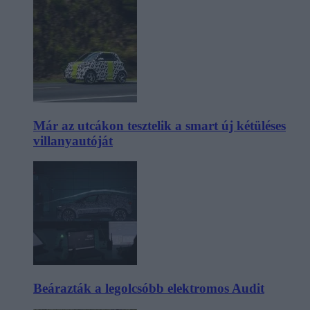
Már az utcákon tesztelik a smart új kétüléses
villanyautóját
Beárazták a legolcsóbb elektromos Audit