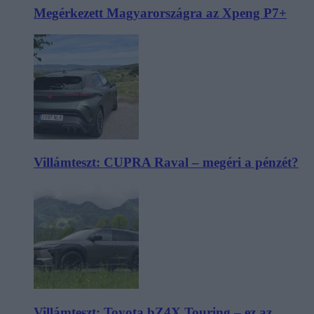
Megérkezett Magyarországra az Xpeng P7+
Villámteszt: CUPRA Raval – megéri a pénzét?
Villámteszt: Toyota bZ4X Touring – ez az,