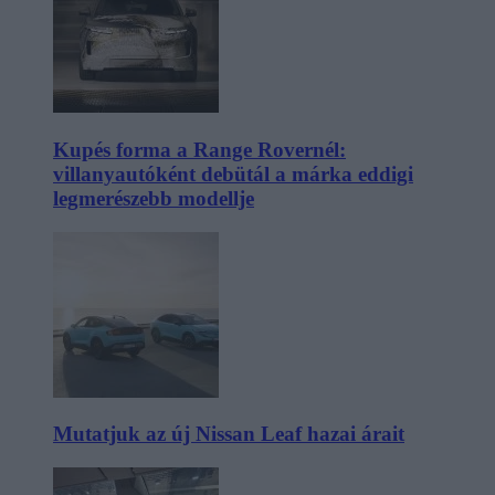
Kupés forma a Range Rovernél:
villanyautóként debütál a márka eddigi
legmerészebb modellje
Mutatjuk az új Nissan Leaf hazai árait