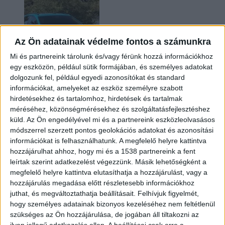
Az Ön adatainak védelme fontos a számunkra
Mi és partnereink tárolunk és/vagy férünk hozzá információkhoz
egy eszközön, például sütik formájában, és személyes adatokat
dolgozunk fel, például egyedi azonosítókat és standard
információkat, amelyeket az eszköz személyre szabott
Két év sem kellett: máris nyugdíjba küldi utolsó
hirdetésekhez és tartalomhoz, hirdetések és tartalmak
amerikai villanyautóját a Honda
méréséhez, közönségmérésekhez és szolgáltatásfejlesztéshez
küld.
Az Ön engedélyével mi és a partnereink eszközleolvasásos
módszerrel szerzett pontos geolokációs adatokat és azonosítási
információkat is felhasználhatunk. A megfelelő helyre kattintva
hozzájárulhat ahhoz, hogy mi és a 1538 partnereink a fent
leírtak szerint adatkezelést végezzünk. Másik lehetőségként a
megfelelő helyre kattintva elutasíthatja a hozzájárulást, vagy a
hozzájárulás megadása előtt részletesebb információkhoz
juthat, és megváltoztathatja beállításait.
Felhívjuk figyelmét,
hogy személyes adatainak bizonyos kezeléséhez nem feltétlenül
Kilencmillió alatt indul a legolcsóbb elektromos
szükséges az Ön hozzájárulása, de jogában áll tiltakozni az
Volkswagen
ilyen jellegű adatkezelés ellen. A beállításai csak erre a