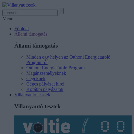
Menü
Főoldal
Állami támogatás
Állami támogatás
Minden egy helyen az Otthoni Energiatároló
Programról
Otthoni Energiatároló Program
Magánszemélyeknek
Cégeknek
Céges pályázat hírei
Korábbi pályázatok
Villanyautó tesztek
Villanyautó tesztek