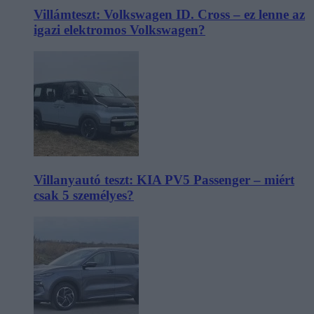
Villámteszt: Volkswagen ID. Cross – ez lenne az
igazi elektromos Volkswagen?
Villanyautó teszt: KIA PV5 Passenger – miért
csak 5 személyes?