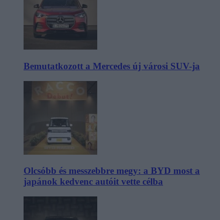
Bemutatkozott a Mercedes új városi SUV-ja
Olcsóbb és messzebbre megy: a BYD most a
japánok kedvenc autóit vette célba