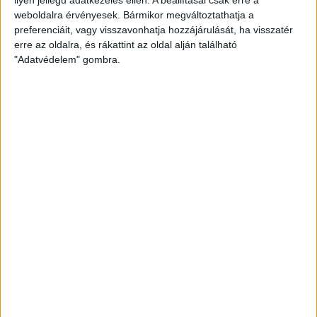
weboldalra érvényesek. Bármikor megváltoztathatja a
preferenciáit, vagy visszavonhatja hozzájárulását, ha visszatér
erre az oldalra, és rákattint az oldal alján található
"Adatvédelem" gombra.
Hoppon maradtak a villanyautós támogatási
program utolsó pályázói
Bővíti kínálatát a Cupra – érkezik az olcsóbb