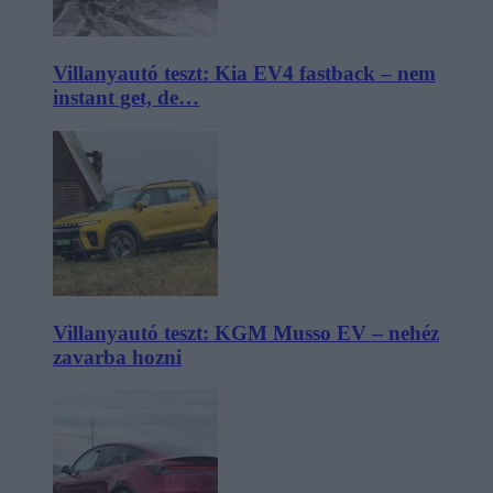
Villanyautó teszt: Kia EV4 fastback – nem
instant get, de…
Villanyautó teszt: KGM Musso EV – nehéz
zavarba hozni