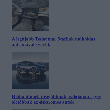
A legújabb Teslát már Starlink műholdas
antennával szerelik
Hiába tűnnek drágábbnak, valójában egyre
olcsóbbak az elektromos autók