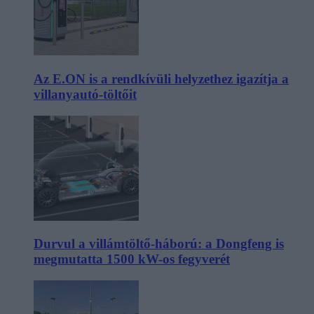
Az E.ON is a rendkívüli helyzethez igazítja a
villanyautó-töltőit
Durvul a villámtöltő-háború: a Dongfeng is
megmutatta 1500 kW-os fegyverét