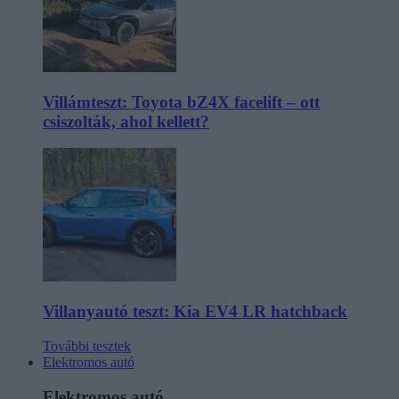
Villámteszt: Toyota bZ4X facelift – ott
csiszolták, ahol kellett?
Villanyautó teszt: Kia EV4 LR hatchback
További tesztek
Elektromos autó
Elektromos autó