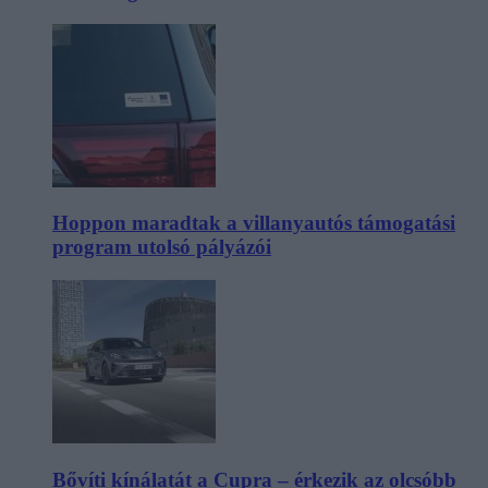
Hoppon maradtak a villanyautós támogatási
program utolsó pályázói
Bővíti kínálatát a Cupra – érkezik az olcsóbb