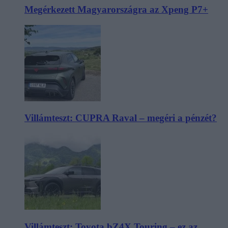
Megérkezett Magyarországra az Xpeng P7+
Villámteszt: CUPRA Raval – megéri a pénzét?
Villámteszt: Toyota bZ4X Touring – ez az,