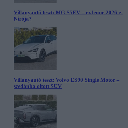
Villanyautó teszt: MG S5EV – ez lenne 2026 e-
Nirója?
Villanyautó teszt: Volvo ES90 Single Motor –
szedánba oltott SUV