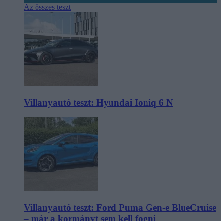
Az összes teszt
Villanyautó teszt: Hyundai Ioniq 6 N
Villanyautó teszt: Ford Puma Gen-e BlueCruise
– már a kormányt sem kell fogni