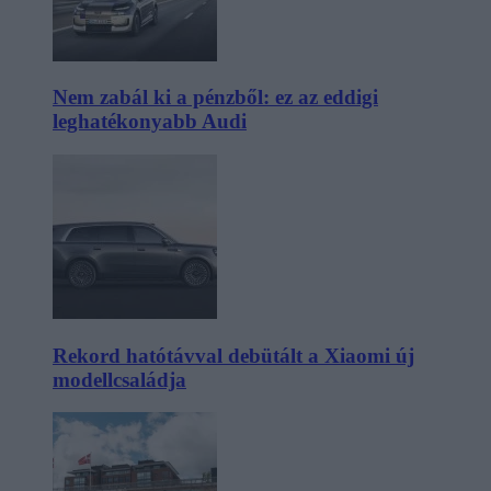
Nem zabál ki a pénzből: ez az eddigi
leghatékonyabb Audi
Rekord hatótávval debütált a Xiaomi új
modellcsaládja