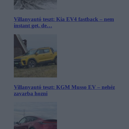
Villanyautó teszt: Kia EV4 fastback – nem
instant get, de…
Villanyautó teszt: KGM Musso EV – nehéz
zavarba hozni