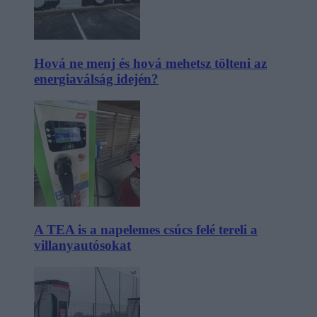
Hová ne menj és hová mehetsz tölteni az
energiaválság idején?
A TEA is a napelemes csúcs felé tereli a
villanyautósokat