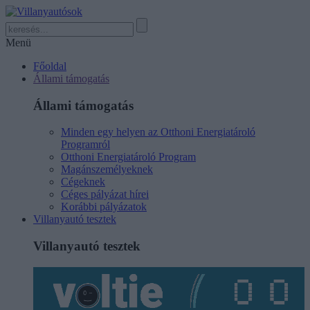
Menü
Főoldal
Állami támogatás
Állami támogatás
Minden egy helyen az Otthoni Energiatároló
Programról
Otthoni Energiatároló Program
Magánszemélyeknek
Cégeknek
Céges pályázat hírei
Korábbi pályázatok
Villanyautó tesztek
Villanyautó tesztek