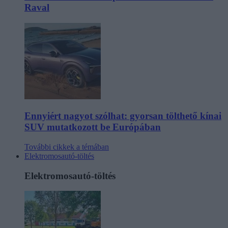
Raval
Ennyiért nagyot szólhat: gyorsan tölthető kínai
SUV mutatkozott be Európában
További cikkek a témában
Elektromosautó-töltés
Elektromosautó-töltés