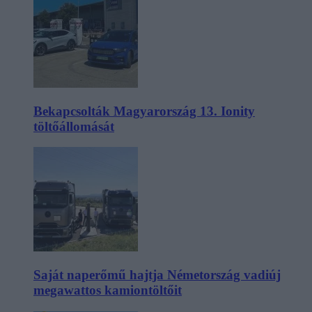
Bekapcsolták Magyarország 13. Ionity
töltőállomását
Saját naperőmű hajtja Németország vadiúj
megawattos kamiontöltőit