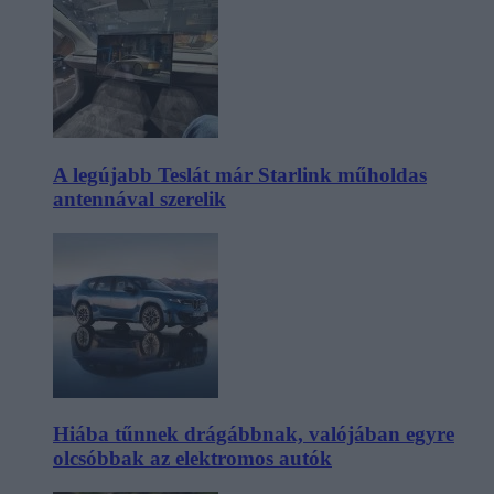
A legújabb Teslát már Starlink műholdas
antennával szerelik
Hiába tűnnek drágábbnak, valójában egyre
olcsóbbak az elektromos autók