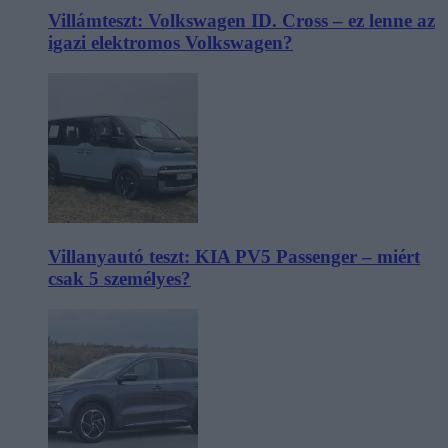
Villámteszt: Volkswagen ID. Cross – ez lenne az
igazi elektromos Volkswagen?
Villanyautó teszt: KIA PV5 Passenger – miért
csak 5 személyes?