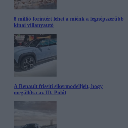
8 millió forintért lehet a miénk a legnépszerűbb
kínai villanyautó
A Renault frissíti sikermodelljeit, hogy
megállítsa az ID. Polót