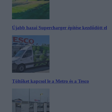
Újabb hazai Supercharger építése kezdődött el
Töltőket kapcsol le a Metro és a Tesco