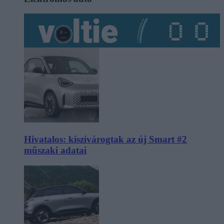
Hivatalos: kiszivárogtak az új Smart #2
műszaki adatai