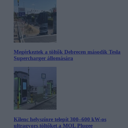
Megérkeztek a töltők Debrecen második Tesla
Supercharger állomására
Kilenc helyszínre telepít 300–600 kW-os
ultragyors töltőket a MOL Plugee