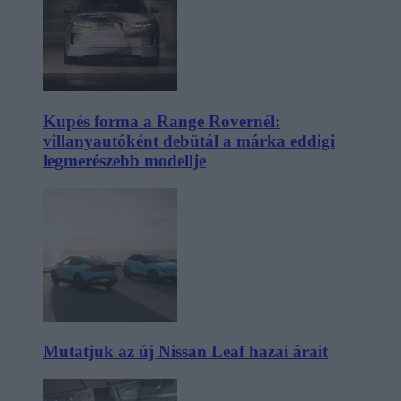
Kupés forma a Range Rovernél:
villanyautóként debütál a márka eddigi
legmerészebb modellje
Mutatjuk az új Nissan Leaf hazai árait