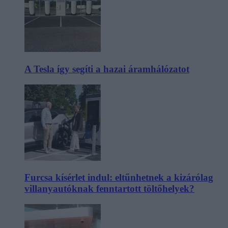
A Tesla így segíti a hazai áramhálózatot
Furcsa kísérlet indul: eltűnhetnek a kizárólag
villanyautóknak fenntartott töltőhelyek?