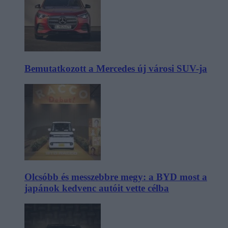
Bemutatkozott a Mercedes új városi SUV-ja
Olcsóbb és messzebbre megy: a BYD most a
japánok kedvenc autóit vette célba