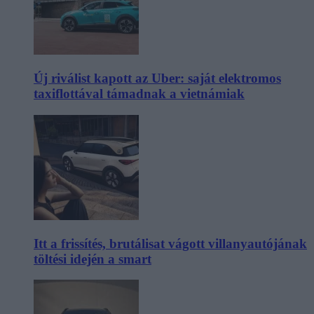
Új riválist kapott az Uber: saját elektromos
taxiflottával támadnak a vietnámiak
Itt a frissítés, brutálisat vágott villanyautójának
töltési idején a smart