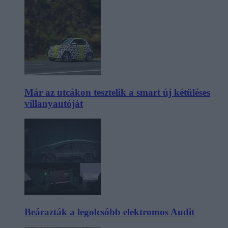
Már az utcákon tesztelik a smart új kétüléses
villanyautóját
Beárazták a legolcsóbb elektromos Audit