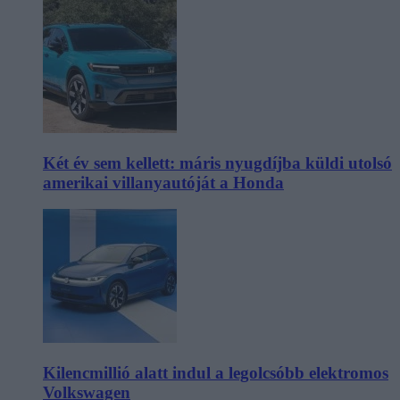
Két év sem kellett: máris nyugdíjba küldi utolsó
amerikai villanyautóját a Honda
Kilencmillió alatt indul a legolcsóbb elektromos
Volkswagen