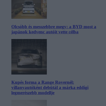
Olcsóbb és messzebbre megy: a BYD most a
japánok kedvenc autóit vette célba
Kupés forma a Range Rovernél:
villanyautóként debütál a márka eddigi
legmerészebb modellje