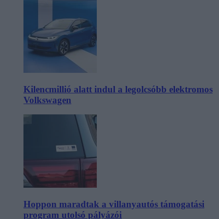
Kilencmillió alatt indul a legolcsóbb elektromos
Volkswagen
Hoppon maradtak a villanyautós támogatási
program utolsó pályázói