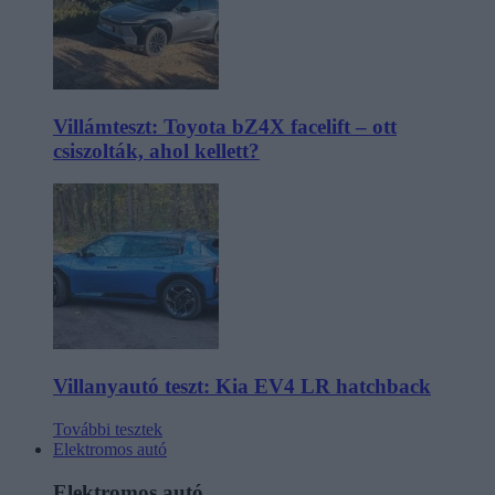
Villámteszt: Toyota bZ4X facelift – ott
csiszolták, ahol kellett?
Villanyautó teszt: Kia EV4 LR hatchback
További tesztek
Elektromos autó
Elektromos autó