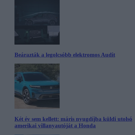
Beárazták a legolcsóbb elektromos Audit
Két év sem kellett: máris nyugdíjba küldi utolsó
amerikai villanyautóját a Honda