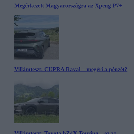
Megérkezett Magyarországra az Xpeng P7+
Villámteszt: CUPRA Raval – megéri a pénzét?
Villámteszt: Toyota bZ4X Touring – ez az,