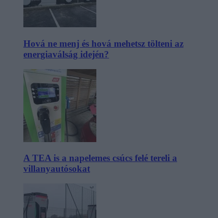
Hová ne menj és hová mehetsz tölteni az
energiaválság idején?
A TEA is a napelemes csúcs felé tereli a
villanyautósokat