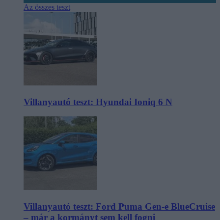
Az összes teszt
Villanyautó teszt: Hyundai Ioniq 6 N
Villanyautó teszt: Ford Puma Gen-e BlueCruise
– már a kormányt sem kell fogni