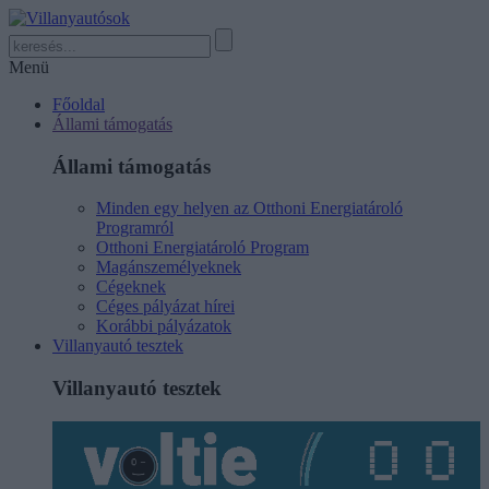
Menü
Főoldal
Állami támogatás
Állami támogatás
Minden egy helyen az Otthoni Energiatároló
Programról
Otthoni Energiatároló Program
Magánszemélyeknek
Cégeknek
Céges pályázat hírei
Korábbi pályázatok
Villanyautó tesztek
Villanyautó tesztek