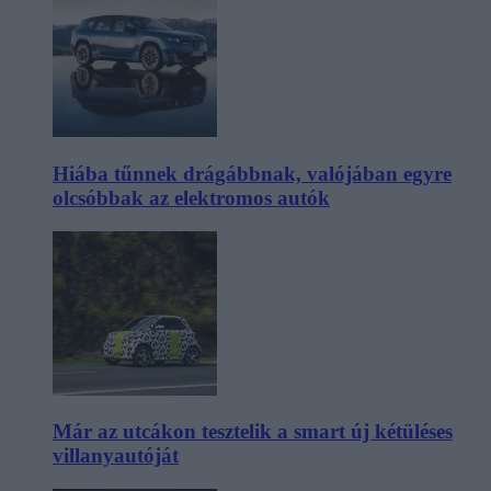
Hiába tűnnek drágábbnak, valójában egyre
olcsóbbak az elektromos autók
Már az utcákon tesztelik a smart új kétüléses
villanyautóját