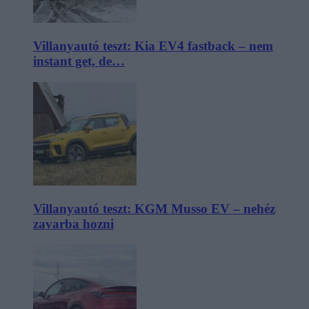
Villanyautó teszt: Kia EV4 fastback – nem
instant get, de…
Villanyautó teszt: KGM Musso EV – nehéz
zavarba hozni