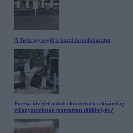
A Tesla így segíti a hazai áramhálózatot
Furcsa kísérlet indul: eltűnhetnek a kizárólag
villanyautóknak fenntartott töltőhelyek?