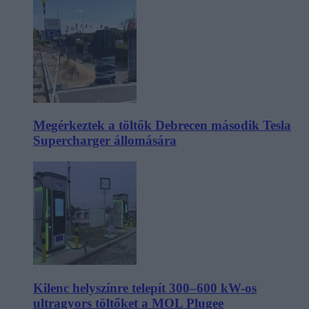
Megérkeztek a töltők Debrecen második Tesla
Supercharger állomására
Kilenc helyszínre telepít 300–600 kW-os
ultragyors töltőket a MOL Plugee