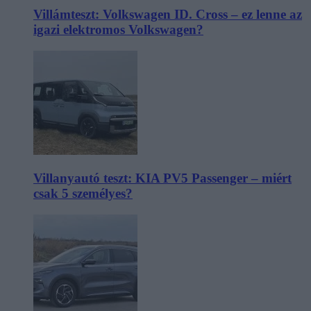
Villámteszt: Volkswagen ID. Cross – ez lenne az
igazi elektromos Volkswagen?
Villanyautó teszt: KIA PV5 Passenger – miért
csak 5 személyes?