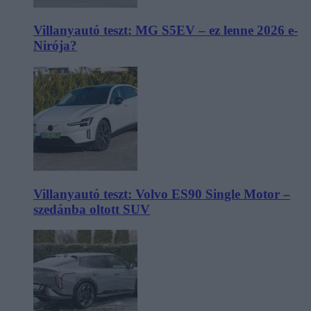
Villanyautó teszt: MG S5EV – ez lenne 2026 e-
Nirója?
Villanyautó teszt: Volvo ES90 Single Motor –
szedánba oltott SUV