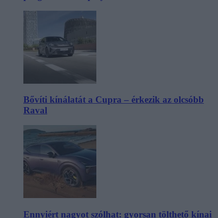
Bővíti kínálatát a Cupra – érkezik az olcsóbb
Raval
Ennyiért nagyot szólhat: gyorsan tölthető kínai