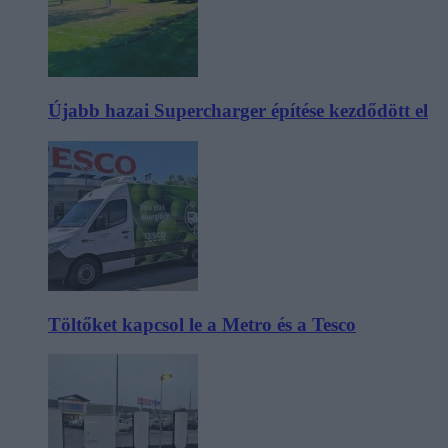
Újabb hazai Supercharger építése kezdődött el
Töltőket kapcsol le a Metro és a Tesco