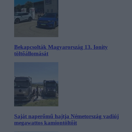
Bekapcsolták Magyarország 13. Ionity
töltőállomását
Saját naperőmű hajtja Németország vadiúj
megawattos kamiontöltőit