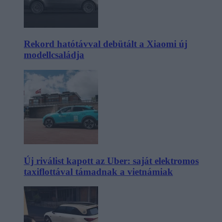
Rekord hatótávval debütált a Xiaomi új
modellcsaládja
Új riválist kapott az Uber: saját elektromos
taxiflottával támadnak a vietnámiak