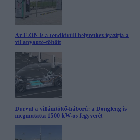
Az E.ON is a rendkívüli helyzethez igazítja a
villanyautó-töltőit
Durvul a villámtöltő-háború: a Dongfeng is
megmutatta 1500 kW-os fegyverét