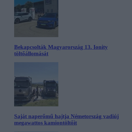
Bekapcsolták Magyarország 13. Ionity
töltőállomását
Saját naperőmű hajtja Németország vadiúj
megawattos kamiontöltőit