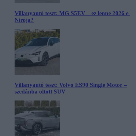
Villanyautó teszt: MG S5EV – ez lenne 2026 e-
Nirója?
Villanyautó teszt: Volvo ES90 Single Motor –
szedánba oltott SUV