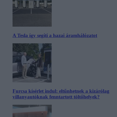
A Tesla így segíti a hazai áramhálózatot
Furcsa kísérlet indul: eltűnhetnek a kizárólag
villanyautóknak fenntartott töltőhelyek?