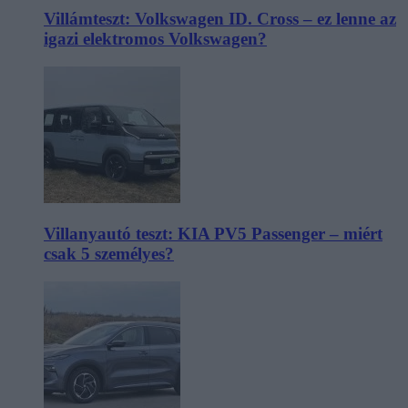
Villámteszt: Volkswagen ID. Cross – ez lenne az
igazi elektromos Volkswagen?
Villanyautó teszt: KIA PV5 Passenger – miért
csak 5 személyes?