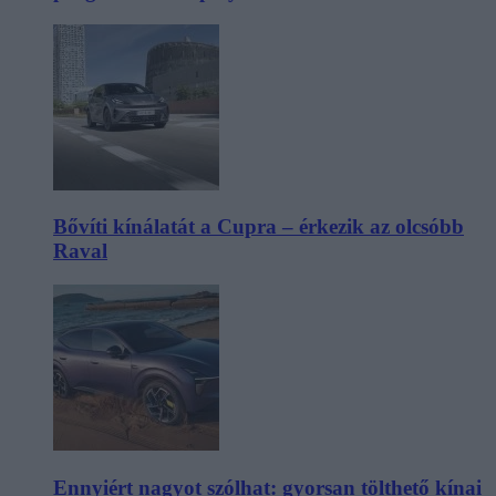
Bővíti kínálatát a Cupra – érkezik az olcsóbb
Raval
Ennyiért nagyot szólhat: gyorsan tölthető kínai