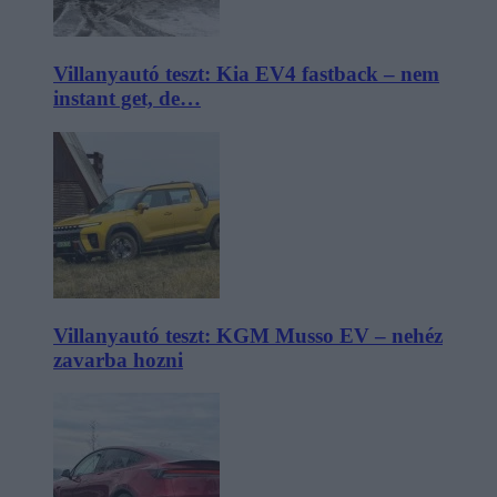
Villanyautó teszt: Kia EV4 fastback – nem
instant get, de…
Villanyautó teszt: KGM Musso EV – nehéz
zavarba hozni