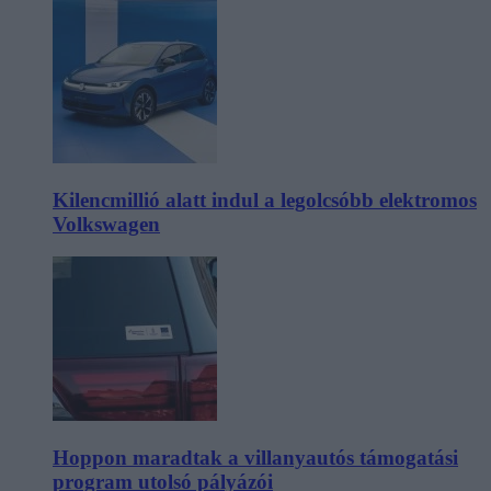
Kilencmillió alatt indul a legolcsóbb elektromos
Volkswagen
Hoppon maradtak a villanyautós támogatási
program utolsó pályázói