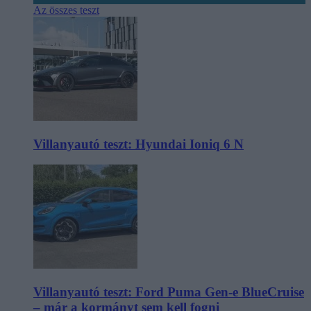
Az összes teszt
Villanyautó teszt: Hyundai Ioniq 6 N
Villanyautó teszt: Ford Puma Gen-e BlueCruise
– már a kormányt sem kell fogni