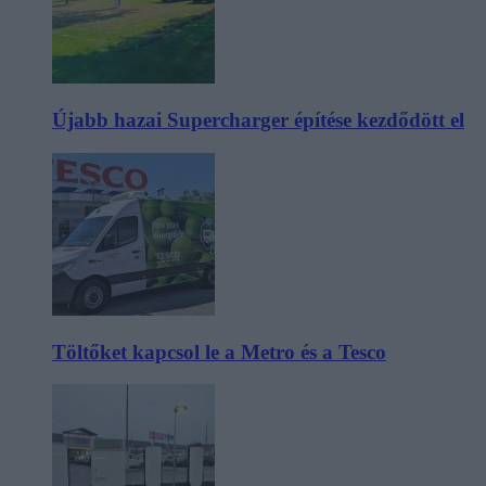
Újabb hazai Supercharger építése kezdődött el
Töltőket kapcsol le a Metro és a Tesco