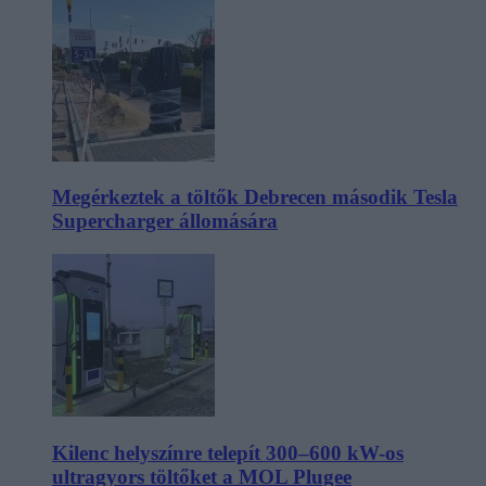
Megérkeztek a töltők Debrecen második Tesla
Supercharger állomására
Kilenc helyszínre telepít 300–600 kW-os
ultragyors töltőket a MOL Plugee