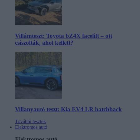
Villámteszt: Toyota bZ4X facelift – ott
csiszolták, ahol kellett?
Villanyautó teszt: Kia EV4 LR hatchback
További tesztek
Elektromos autó
Elektromos autó