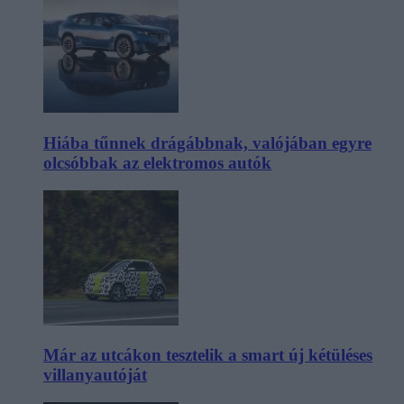
Hiába tűnnek drágábbnak, valójában egyre
olcsóbbak az elektromos autók
Már az utcákon tesztelik a smart új kétüléses
villanyautóját