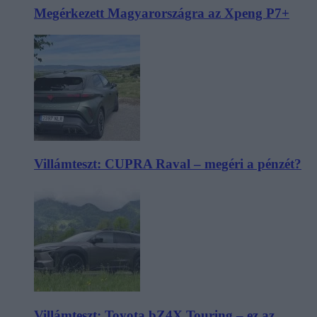
Megérkezett Magyarországra az Xpeng P7+
Villámteszt: CUPRA Raval – megéri a pénzét?
Villámteszt: Toyota bZ4X Touring – ez az,