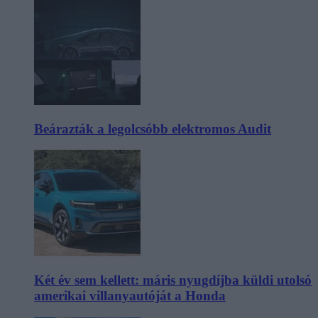
Beárazták a legolcsóbb elektromos Audit
Két év sem kellett: máris nyugdíjba küldi utolsó
amerikai villanyautóját a Honda