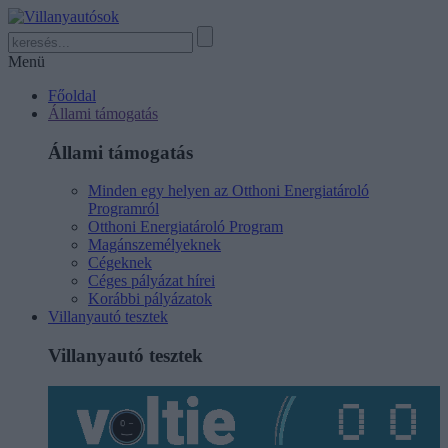
Menü
Főoldal
Állami támogatás
Állami támogatás
Minden egy helyen az Otthoni Energiatároló
Programról
Otthoni Energiatároló Program
Magánszemélyeknek
Cégeknek
Céges pályázat hírei
Korábbi pályázatok
Villanyautó tesztek
Villanyautó tesztek