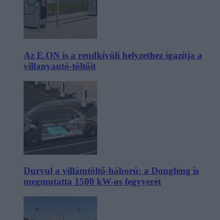
Az E.ON is a rendkívüli helyzethez igazítja a
villanyautó-töltőit
Durvul a villámtöltő-háború: a Dongfeng is
megmutatta 1500 kW-os fegyverét