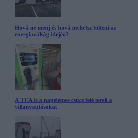
Hová ne menj és hová mehetsz tölteni az
energiaválság idején?
A TEA is a napelemes csúcs felé tereli a
villanyautósokat