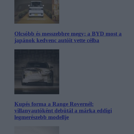
Olcsóbb és messzebbre megy: a BYD most a
japánok kedvenc autóit vette célba
Kupés forma a Range Rovernél:
villanyautóként debütál a márka eddigi
legmerészebb modellje