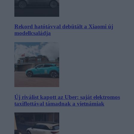
Rekord hatótávval debütált a Xiaomi új
modellcsaládja
Új riválist kapott az Uber: saját elektromos
taxiflottával támadnak a vietnámiak