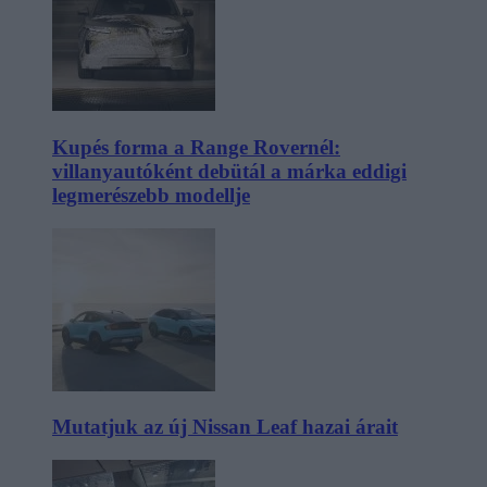
Kupés forma a Range Rovernél:
villanyautóként debütál a márka eddigi
legmerészebb modellje
Mutatjuk az új Nissan Leaf hazai árait