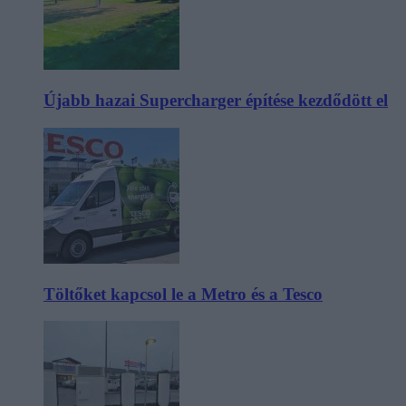
Újabb hazai Supercharger építése kezdődött el
Töltőket kapcsol le a Metro és a Tesco