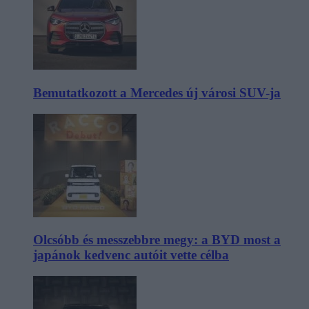
Bemutatkozott a Mercedes új városi SUV-ja
Olcsóbb és messzebbre megy: a BYD most a
japánok kedvenc autóit vette célba