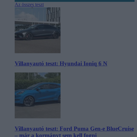
Az összes teszt
Villanyautó teszt: Hyundai Ioniq 6 N
Villanyautó teszt: Ford Puma Gen-e BlueCruise
– már a kormányt sem kell fogni