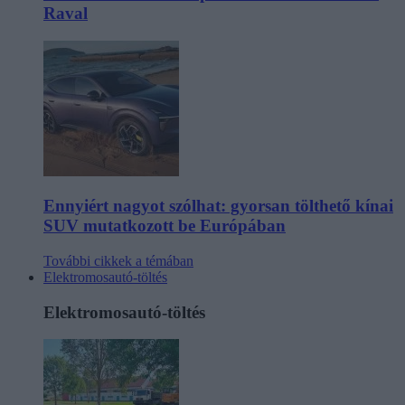
Raval
Ennyiért nagyot szólhat: gyorsan tölthető kínai
SUV mutatkozott be Európában
További cikkek a témában
Elektromosautó-töltés
Elektromosautó-töltés