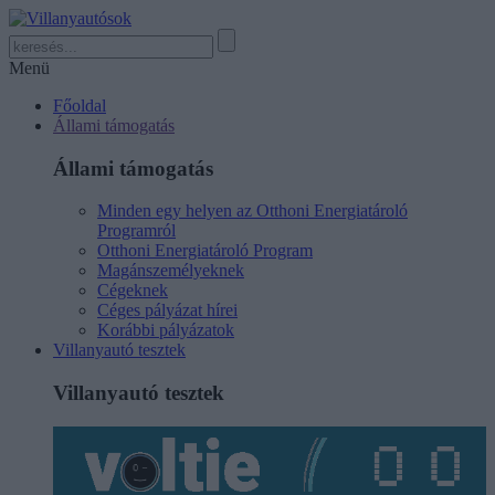
Menü
Főoldal
Állami támogatás
Állami támogatás
Minden egy helyen az Otthoni Energiatároló
Programról
Otthoni Energiatároló Program
Magánszemélyeknek
Cégeknek
Céges pályázat hírei
Korábbi pályázatok
Villanyautó tesztek
Villanyautó tesztek