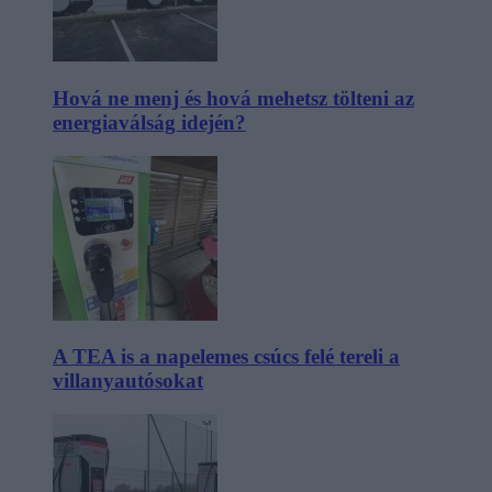
Hová ne menj és hová mehetsz tölteni az
energiaválság idején?
A TEA is a napelemes csúcs felé tereli a
villanyautósokat