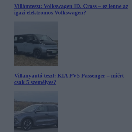
Villámteszt: Volkswagen ID. Cross – ez lenne az
igazi elektromos Volkswagen?
Villanyautó teszt: KIA PV5 Passenger – miért
csak 5 személyes?