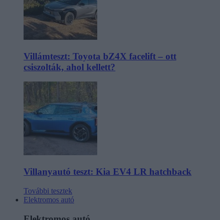
Villámteszt: Toyota bZ4X facelift – ott
csiszolták, ahol kellett?
Villanyautó teszt: Kia EV4 LR hatchback
További tesztek
Elektromos autó
Elektromos autó