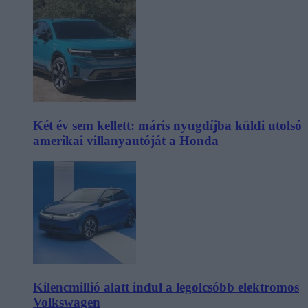
Két év sem kellett: máris nyugdíjba küldi utolsó
amerikai villanyautóját a Honda
Kilencmillió alatt indul a legolcsóbb elektromos
Volkswagen