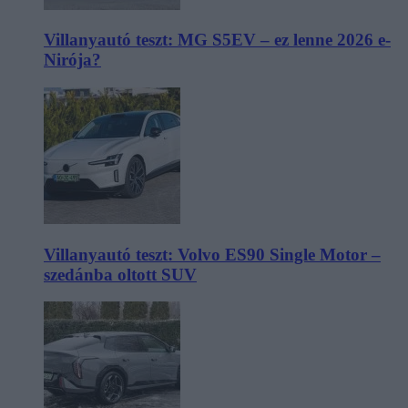
Villanyautó teszt: MG S5EV – ez lenne 2026 e-
Nirója?
Villanyautó teszt: Volvo ES90 Single Motor –
szedánba oltott SUV