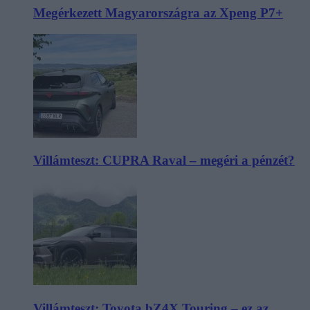
Megérkezett Magyarországra az Xpeng P7+
Villámteszt: CUPRA Raval – megéri a pénzét?
Villámteszt: Toyota bZ4X Touring – ez az,