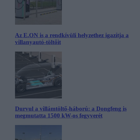
Az E.ON is a rendkívüli helyzethez igazítja a
villanyautó-töltőit
Durvul a villámtöltő-háború: a Dongfeng is
megmutatta 1500 kW-os fegyverét