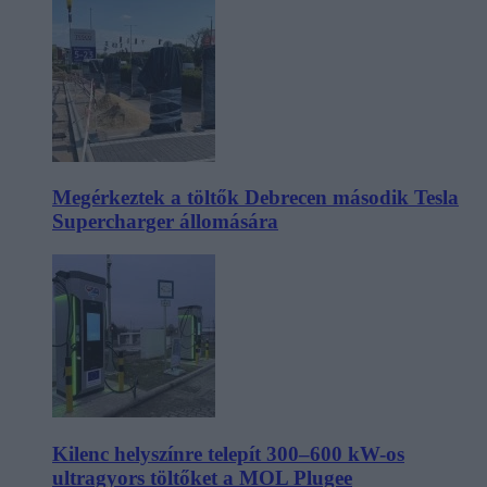
Megérkeztek a töltők Debrecen második Tesla
Supercharger állomására
Kilenc helyszínre telepít 300–600 kW-os
ultragyors töltőket a MOL Plugee