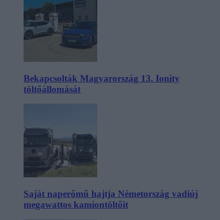
Bekapcsolták Magyarország 13. Ionity
töltőállomását
Saját naperőmű hajtja Németország vadiúj
megawattos kamiontöltőit