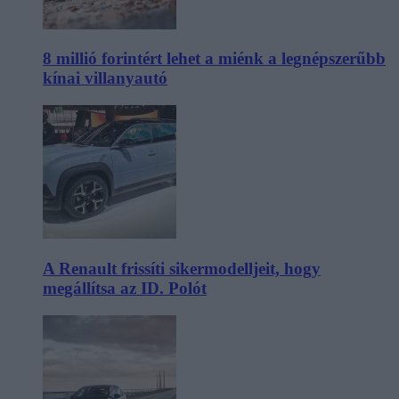
8 millió forintért lehet a miénk a legnépszerűbb
kínai villanyautó
A Renault frissíti sikermodelljeit, hogy
megállítsa az ID. Polót