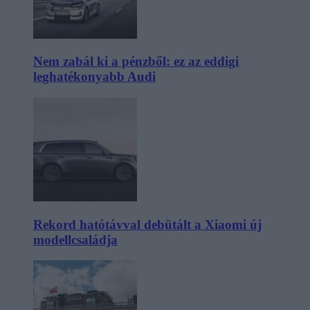
Nem zabál ki a pénzből: ez az eddigi
leghatékonyabb Audi
Rekord hatótávval debütált a Xiaomi új
modellcsaládja