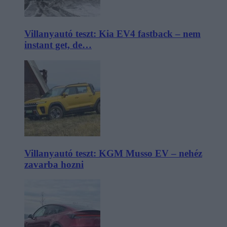
Villanyautó teszt: Kia EV4 fastback – nem
instant get, de…
Villanyautó teszt: KGM Musso EV – nehéz
zavarba hozni