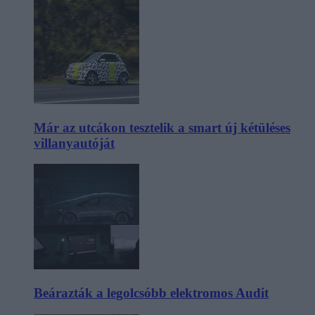
Már az utcákon tesztelik a smart új kétüléses
villanyautóját
Beárazták a legolcsóbb elektromos Audit