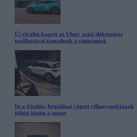
Új riválist kapott az Uber: saját elektromos
taxiflottával támadnak a vietnámiak
Itt a frissítés, brutálisat vágott villanyautójának
töltési idején a smart