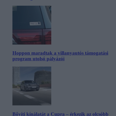
Hoppon maradtak a villanyautós támogatási
program utolsó pályázói
Bővíti kínálatát a Cupra – érkezik az olcsóbb