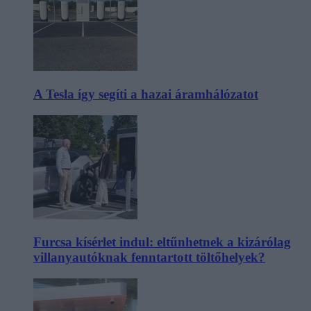
A Tesla így segíti a hazai áramhálózatot
Furcsa kísérlet indul: eltűnhetnek a kizárólag
villanyautóknak fenntartott töltőhelyek?