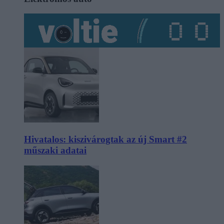
Hivatalos: kiszivárogtak az új Smart #2
műszaki adatai