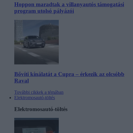
Hoppon maradtak a villanyautós támogatási
program utolsó pályázói
Bővíti kínálatát a Cupra – érkezik az olcsóbb
Raval
További cikkek a témában
Elektromosautó-töltés
Elektromosautó-töltés