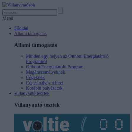
Menü
Főoldal
Állami támogatás
Állami támogatás
Minden egy helyen az Otthoni Energiatároló
Programról
Otthoni Energiatároló Program
Magánszemélyeknek
Cégeknek
Céges pályázat hírei
Korábbi pályázatok
Villanyautó tesztek
Villanyautó tesztek