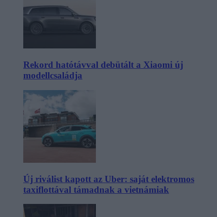
Rekord hatótávval debütált a Xiaomi új
modellcsaládja
Új riválist kapott az Uber: saját elektromos
taxiflottával támadnak a vietnámiak