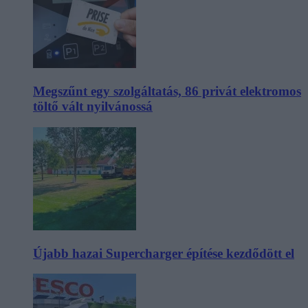
Megszűnt egy szolgáltatás, 86 privát elektromos
töltő vált nyilvánossá
Újabb hazai Supercharger építése kezdődött el