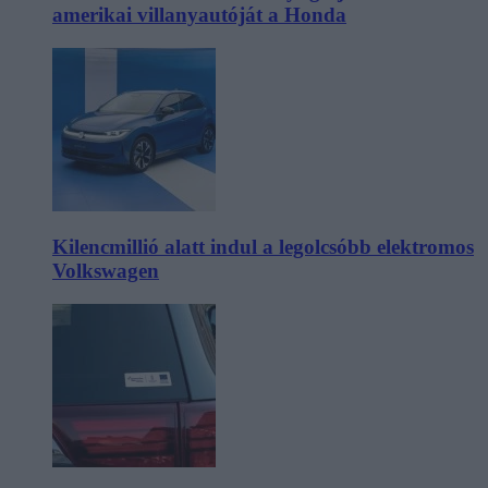
amerikai villanyautóját a Honda
Kilencmillió alatt indul a legolcsóbb elektromos
Volkswagen