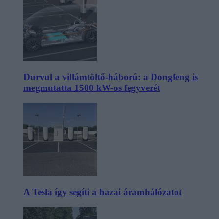
Durvul a villámtöltő-háború: a Dongfeng is
megmutatta 1500 kW-os fegyverét
A Tesla így segíti a hazai áramhálózatot