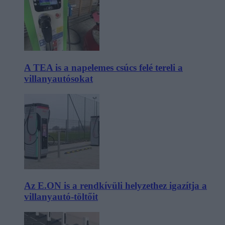
A TEA is a napelemes csúcs felé tereli a
villanyautósokat
Az E.ON is a rendkívüli helyzethez igazítja a
villanyautó-töltőit