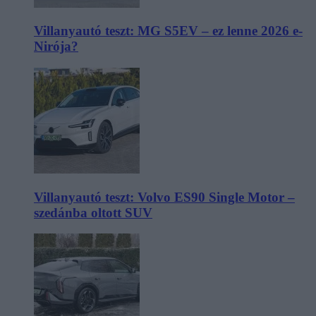
Villanyautó teszt: MG S5EV – ez lenne 2026 e-
Nirója?
Villanyautó teszt: Volvo ES90 Single Motor –
szedánba oltott SUV