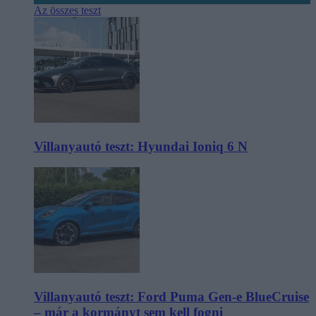
Az összes teszt
Villanyautó teszt: Hyundai Ioniq 6 N
Villanyautó teszt: Ford Puma Gen-e BlueCruise
– már a kormányt sem kell fogni