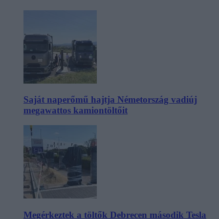
Saját naperőmű hajtja Németország vadiúj
megawattos kamiontöltőit
Megérkeztek a töltők Debrecen második Tesla