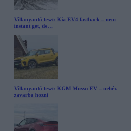
Villanyautó teszt: Kia EV4 fastback – nem
instant get, de…
Villanyautó teszt: KGM Musso EV – nehéz
zavarba hozni