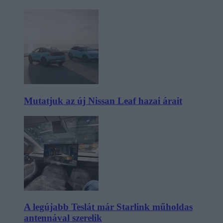
Mutatjuk az új Nissan Leaf hazai árait
A legújabb Teslát már Starlink műholdas
antennával szerelik