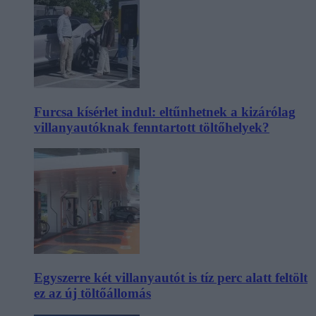
Furcsa kísérlet indul: eltűnhetnek a kizárólag
villanyautóknak fenntartott töltőhelyek?
Egyszerre két villanyautót is tíz perc alatt feltölt
ez az új töltőállomás