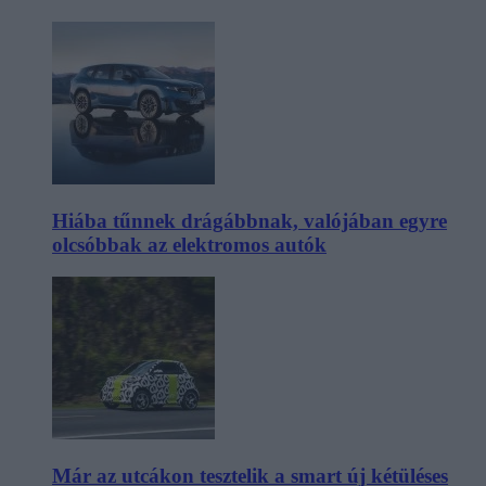
Hiába tűnnek drágábbnak, valójában egyre
olcsóbbak az elektromos autók
Már az utcákon tesztelik a smart új kétüléses