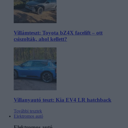
Villámteszt: Toyota bZ4X facelift – ott
csiszolták, ahol kellett?
Villanyautó teszt: Kia EV4 LR hatchback
További tesztek
Elektromos autó
Elektromos autó