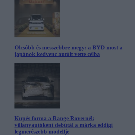
Olcsóbb és messzebbre megy: a BYD most a
japánok kedvenc autóit vette célba
Kupés forma a Range Rovernél:
villanyautóként debütál a márka eddigi
legmerészebb modellje