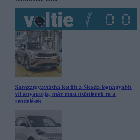
Sorozatgyártásba került a Škoda legnagyobb
villanyautója, már most özönlenek rá a
rendelések