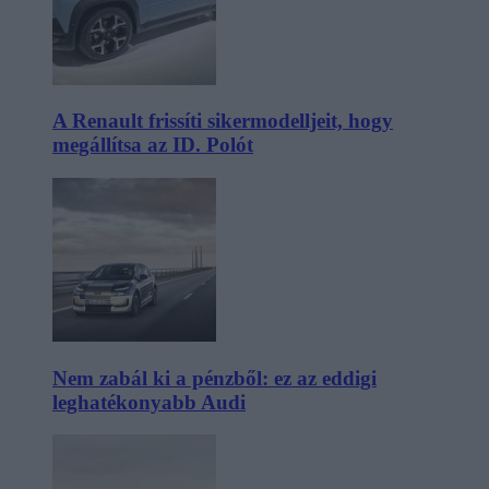
A Renault frissíti sikermodelljeit, hogy
megállítsa az ID. Polót
Nem zabál ki a pénzből: ez az eddigi
leghatékonyabb Audi