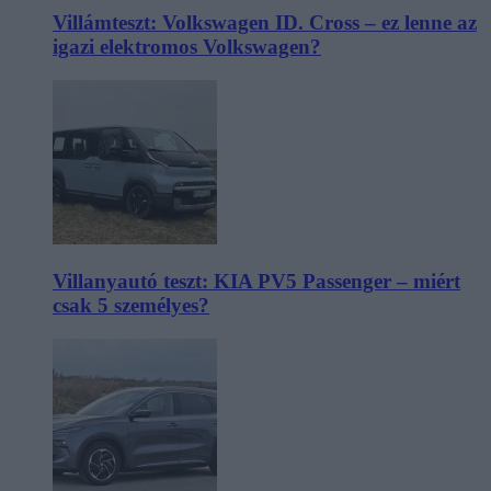
Villámteszt: Volkswagen ID. Cross – ez lenne az
igazi elektromos Volkswagen?
Villanyautó teszt: KIA PV5 Passenger – miért
csak 5 személyes?