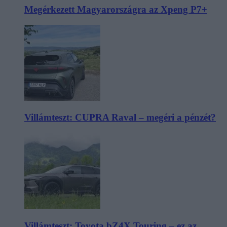
Megérkezett Magyarországra az Xpeng P7+
Villámteszt: CUPRA Raval – megéri a pénzét?
Villámteszt: Toyota bZ4X Touring – ez az,