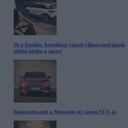
Itt a frissítés, brutálisat vágott villanyautójának
töltési idején a smart
Bemutatkozott a Mercedes új városi SUV-ja