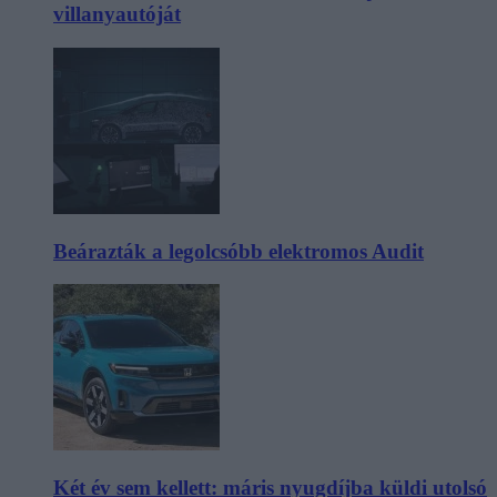
villanyautóját
Beárazták a legolcsóbb elektromos Audit
Két év sem kellett: máris nyugdíjba küldi utolsó