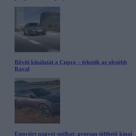
Bővíti kínálatát a Cupra – érkezik az olcsóbb
Raval
Ennyiért nagyot szólhat: gyorsan tölthető kínai