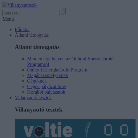
Menü
Főoldal
Állami támogatás
Állami támogatás
Minden egy helyen az Otthoni Energiatároló
Programról
Otthoni Energiatároló Program
Magánszemélyeknek
Cégeknek
Céges pályázat hírei
Korábbi pályázatok
Villanyautó tesztek
Villanyautó tesztek