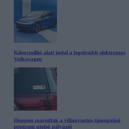
Kilencmillió alatt indul a legolcsóbb elektromos
Volkswagen
Hoppon maradtak a villanyautós támogatási
program utolsó pályázói