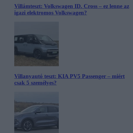
Villámteszt: Volkswagen ID. Cross – ez lenne az
igazi elektromos Volkswagen?
Villanyautó teszt: KIA PV5 Passenger – miért
csak 5 személyes?