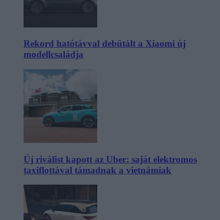
Rekord hatótávval debütált a Xiaomi új
modellcsaládja
Új riválist kapott az Uber: saját elektromos
taxiflottával támadnak a vietnámiak