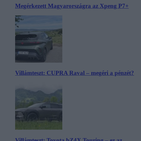
Megérkezett Magyarországra az Xpeng P7+
Villámteszt: CUPRA Raval – megéri a pénzét?
Villámteszt: Toyota bZ4X Touring – ez az,