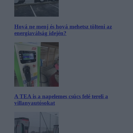
Hová ne menj és hová mehetsz tölteni az
energiaválság idején?
A TEA is a napelemes csúcs felé tereli a
villanyautósokat