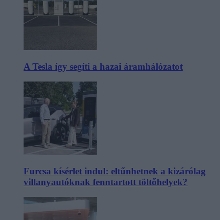
A Tesla így segíti a hazai áramhálózatot
Furcsa kísérlet indul: eltűnhetnek a kizárólag
villanyautóknak fenntartott töltőhelyek?