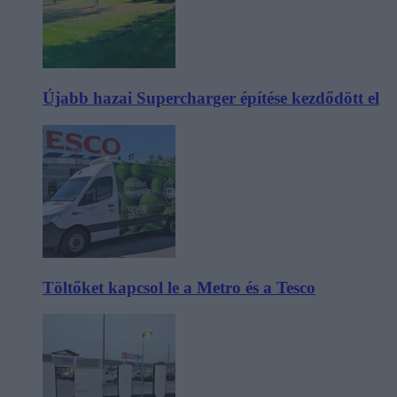
Újabb hazai Supercharger építése kezdődött el
Töltőket kapcsol le a Metro és a Tesco