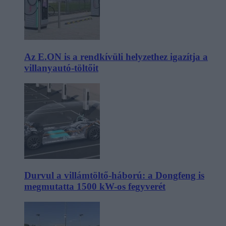
Az E.ON is a rendkívüli helyzethez igazítja a
villanyautó-töltőit
Durvul a villámtöltő-háború: a Dongfeng is
megmutatta 1500 kW-os fegyverét