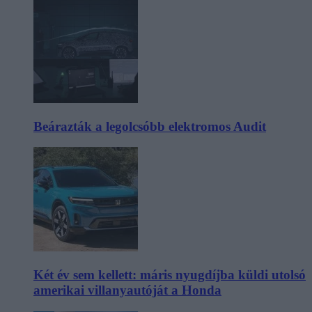
Beárazták a legolcsóbb elektromos Audit
Két év sem kellett: máris nyugdíjba küldi utolsó
amerikai villanyautóját a Honda