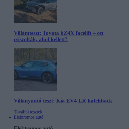
Villámteszt: Toyota bZ4X facelift – ott
csiszolták, ahol kellett?
Villanyautó teszt: Kia EV4 LR hatchback
További tesztek
Elektromos autó
Elektromos autó