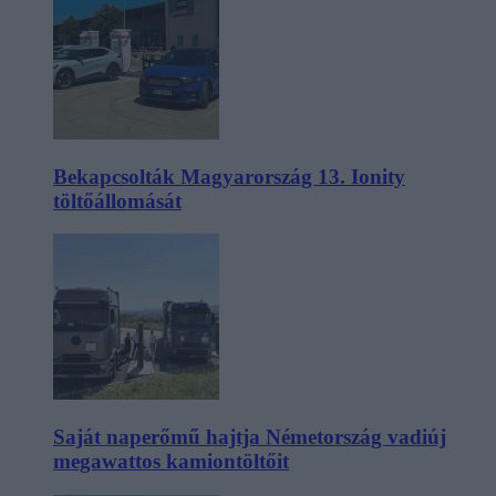
Bekapcsolták Magyarország 13. Ionity
töltőállomását
Saját naperőmű hajtja Németország vadiúj
megawattos kamiontöltőit