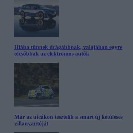
Hiába tűnnek drágábbnak, valójában egyre
olcsóbbak az elektromos autók
Már az utcákon tesztelik a smart új kétüléses
villanyautóját