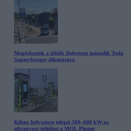
Megérkeztek a töltők Debrecen második Tesla
Supercharger állomására
Kilenc helyszínre telepít 300–600 kW-os
ultragyors töltőket a MOL Plugee