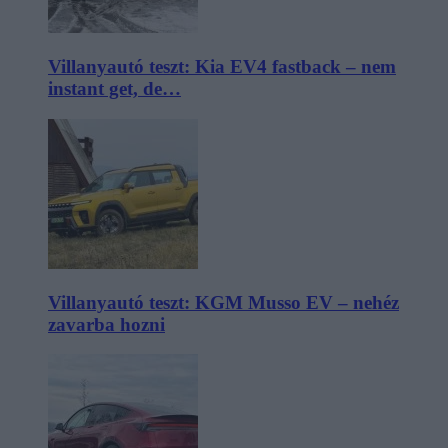
Villanyautó teszt: Kia EV4 fastback – nem
instant get, de…
Villanyautó teszt: KGM Musso EV – nehéz
zavarba hozni