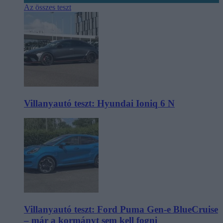
Az összes teszt
Villanyautó teszt: Hyundai Ioniq 6 N
Villanyautó teszt: Ford Puma Gen-e BlueCruise
– már a kormányt sem kell fogni