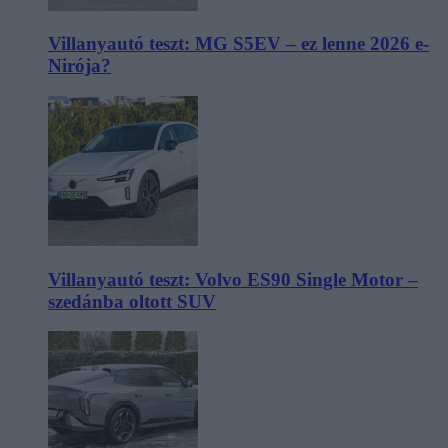
Villanyautó teszt: MG S5EV – ez lenne 2026 e-
Nirója?
Villanyautó teszt: Volvo ES90 Single Motor –
szedánba oltott SUV