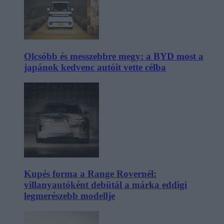
Olcsóbb és messzebbre megy: a BYD most a
japánok kedvenc autóit vette célba
Kupés forma a Range Rovernél:
villanyautóként debütál a márka eddigi
legmerészebb modellje