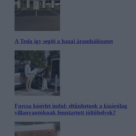
A Tesla így segíti a hazai áramhálózatot
Furcsa kísérlet indul: eltűnhetnek a kizárólag
villanyautóknak fenntartott töltőhelyek?