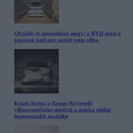
Olcsóbb és messzebbre megy: a BYD most a
japánok kedvenc autóit vette célba
Kupés forma a Range Rovernél:
villanyautóként debütál a márka eddigi
legmerészebb modellje