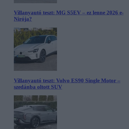
Villanyautó teszt: MG S5EV – ez lenne 2026 e-
Nirója?
Villanyautó teszt: Volvo ES90 Single Motor –
szedánba oltott SUV