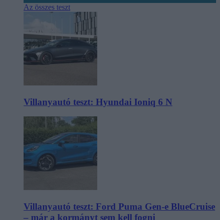
Az összes teszt
Villanyautó teszt: Hyundai Ioniq 6 N
Villanyautó teszt: Ford Puma Gen-e BlueCruise
– már a kormányt sem kell fogni