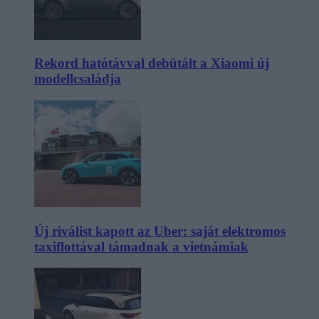
Rekord hatótávval debütált a Xiaomi új
modellcsaládja
Új riválist kapott az Uber: saját elektromos
taxiflottával támadnak a vietnámiak