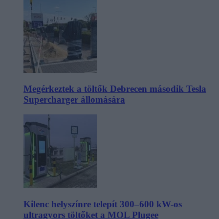
Megérkeztek a töltők Debrecen második Tesla
Supercharger állomására
Kilenc helyszínre telepít 300–600 kW-os
ultragyors töltőket a MOL Plugee