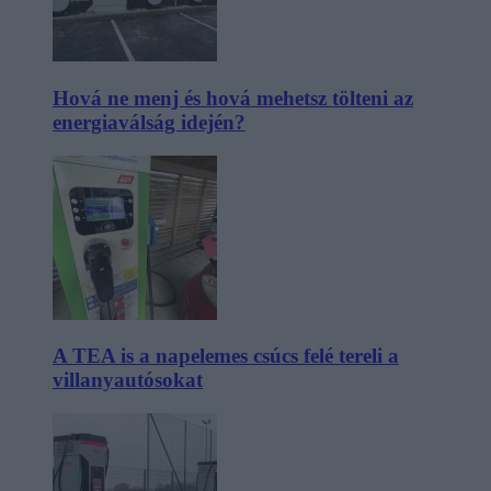
Hová ne menj és hová mehetsz tölteni az
energiaválság idején?
A TEA is a napelemes csúcs felé tereli a
villanyautósokat