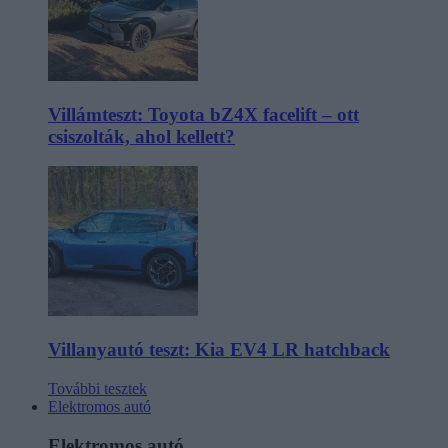
Villámteszt: Toyota bZ4X facelift – ott
csiszolták, ahol kellett?
Villanyautó teszt: Kia EV4 LR hatchback
További tesztek
Elektromos autó
Elektromos autó