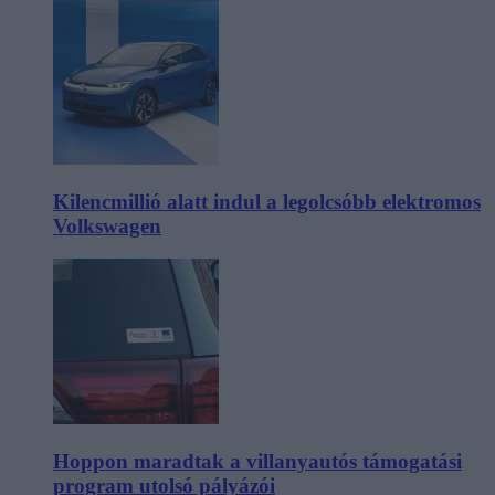
Kilencmillió alatt indul a legolcsóbb elektromos
Volkswagen
Hoppon maradtak a villanyautós támogatási
program utolsó pályázói