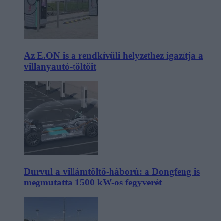
Az E.ON is a rendkívüli helyzethez igazítja a
villanyautó-töltőit
Durvul a villámtöltő-háború: a Dongfeng is
megmutatta 1500 kW-os fegyverét