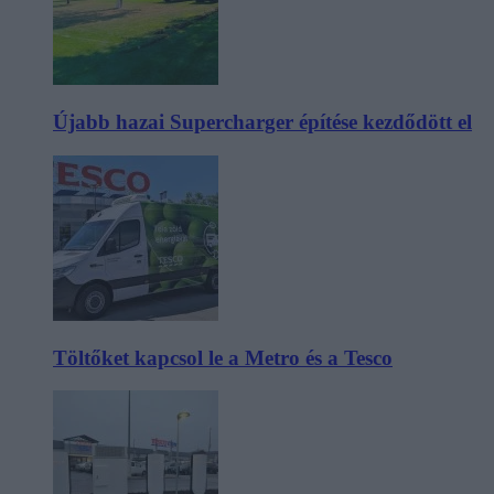
Újabb hazai Supercharger építése kezdődött el
Töltőket kapcsol le a Metro és a Tesco