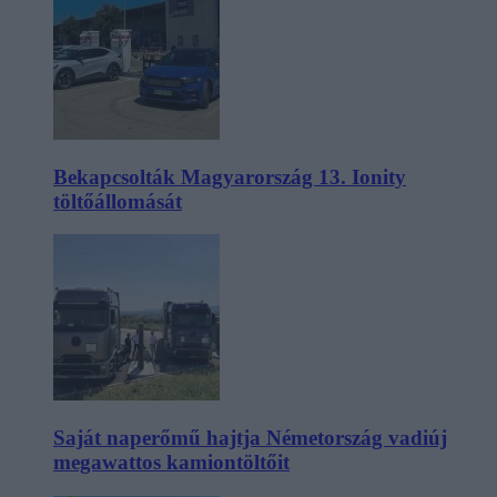
Bekapcsolták Magyarország 13. Ionity
töltőállomását
Saját naperőmű hajtja Németország vadiúj
megawattos kamiontöltőit