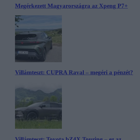
Megérkezett Magyarországra az Xpeng P7+
Villámteszt: CUPRA Raval – megéri a pénzét?
Villámteszt: Toyota bZ4X Touring – ez az,