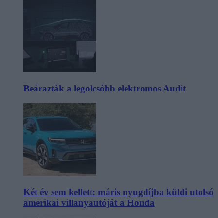
Beárazták a legolcsóbb elektromos Audit
Két év sem kellett: máris nyugdíjba küldi utolsó
amerikai villanyautóját a Honda