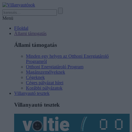
Menü
Főoldal
Állami támogatás
Állami támogatás
Minden egy helyen az Otthoni Energiatároló
Programról
Otthoni Energiatároló Program
Magánszemélyeknek
Cégeknek
Céges pályázat hírei
Korábbi pályázatok
Villanyautó tesztek
Villanyautó tesztek