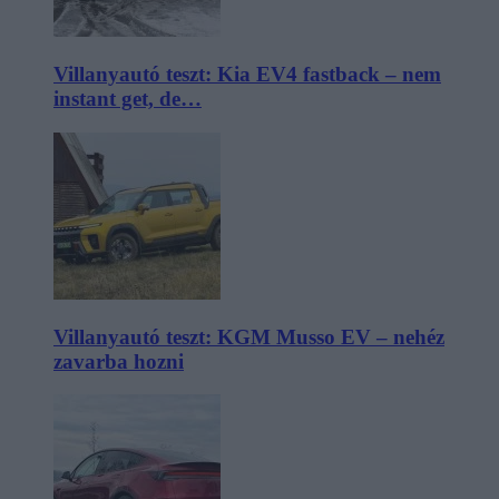
Villanyautó teszt: Kia EV4 fastback – nem
instant get, de…
Villanyautó teszt: KGM Musso EV – nehéz
zavarba hozni