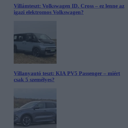
Villámteszt: Volkswagen ID. Cross – ez lenne az
igazi elektromos Volkswagen?
Villanyautó teszt: KIA PV5 Passenger – miért
csak 5 személyes?