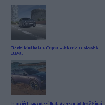
Bővíti kínálatát a Cupra – érkezik az olcsóbb
Raval
Ennyiért nagyot szólhat: gyorsan tölthető kínai