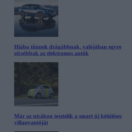
Hiába tűnnek drágábbnak, valójában egyre
olcsóbbak az elektromos autók
Már az utcákon tesztelik a smart új kétüléses
villanyautóját