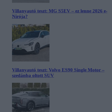
Villanyautó teszt: MG S5EV – ez lenne 2026 e-
Nirója?
Villanyautó teszt: Volvo ES90 Single Motor –
szedánba oltott SUV