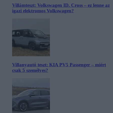
Villámteszt: Volkswagen ID. Cross – ez lenne az
igazi elektromos Volkswagen?
Villanyautó teszt: KIA PV5 Passenger – miért
csak 5 személyes?