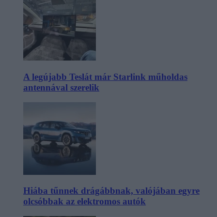
A legújabb Teslát már Starlink műholdas
antennával szerelik
Hiába tűnnek drágábbnak, valójában egyre
olcsóbbak az elektromos autók