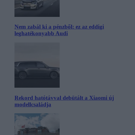
Nem zabál ki a pénzből: ez az eddigi
leghatékonyabb Audi
Rekord hatótávval debütált a Xiaomi új
modellcsaládja