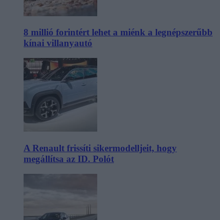
8 millió forintért lehet a miénk a legnépszerűbb
kínai villanyautó
A Renault frissíti sikermodelljeit, hogy
megállítsa az ID. Polót