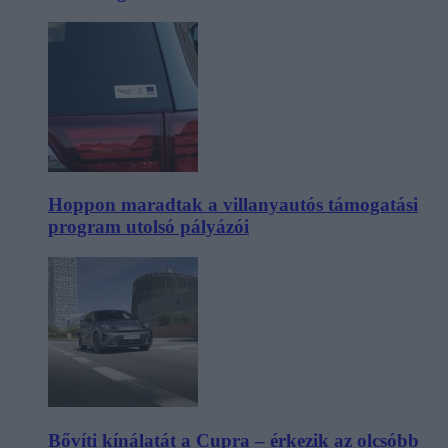
Hoppon maradtak a villanyautós támogatási
program utolsó pályázói
Bővíti kínálatát a Cupra – érkezik az olcsóbb