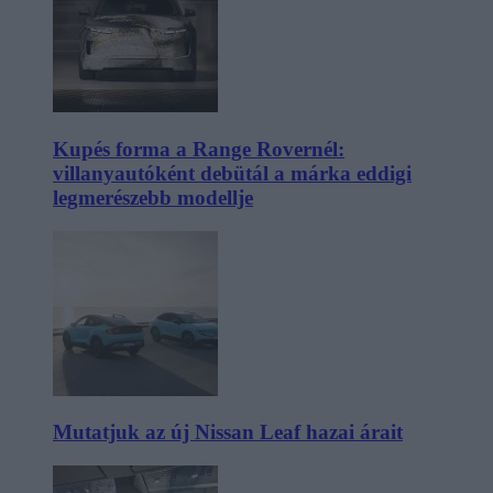
Kupés forma a Range Rovernél:
villanyautóként debütál a márka eddigi
legmerészebb modellje
Mutatjuk az új Nissan Leaf hazai árait