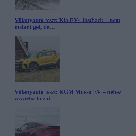
Villanyautó teszt: Kia EV4 fastback – nem
instant get, de…
Villanyautó teszt: KGM Musso EV – nehéz
zavarba hozni