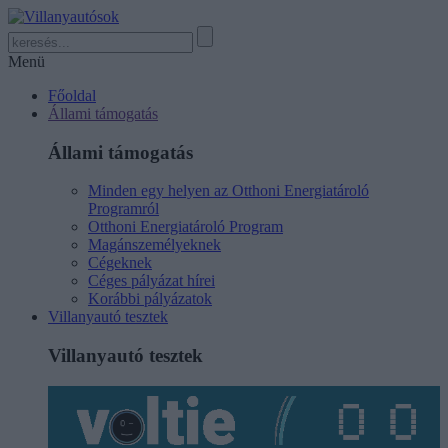
Menü
Főoldal
Állami támogatás
Állami támogatás
Minden egy helyen az Otthoni Energiatároló
Programról
Otthoni Energiatároló Program
Magánszemélyeknek
Cégeknek
Céges pályázat hírei
Korábbi pályázatok
Villanyautó tesztek
Villanyautó tesztek