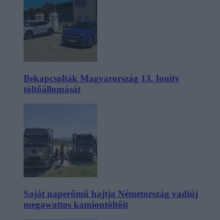
Bekapcsolták Magyarország 13. Ionity
töltőállomását
Saját naperőmű hajtja Németország vadiúj
megawattos kamiontöltőit