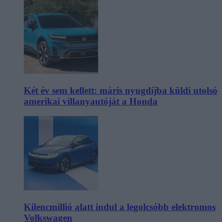
Két év sem kellett: máris nyugdíjba küldi utolsó
amerikai villanyautóját a Honda
Kilencmillió alatt indul a legolcsóbb elektromos
Volkswagen