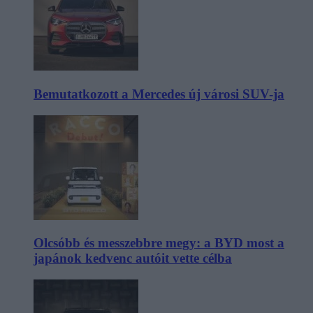
Bemutatkozott a Mercedes új városi SUV-ja
Olcsóbb és messzebbre megy: a BYD most a
japánok kedvenc autóit vette célba