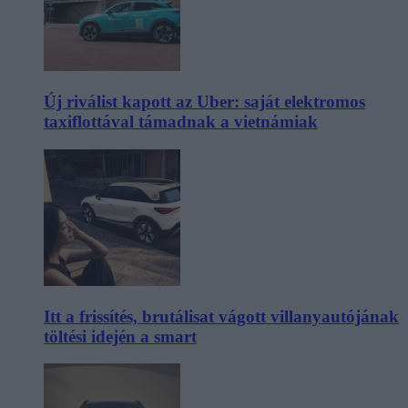
Új riválist kapott az Uber: saját elektromos
taxiflottával támadnak a vietnámiak
Itt a frissítés, brutálisat vágott villanyautójának
töltési idején a smart