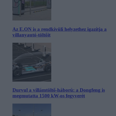
Az E.ON is a rendkívüli helyzethez igazítja a
villanyautó-töltőit
Durvul a villámtöltő-háború: a Dongfeng is
megmutatta 1500 kW-os fegyverét