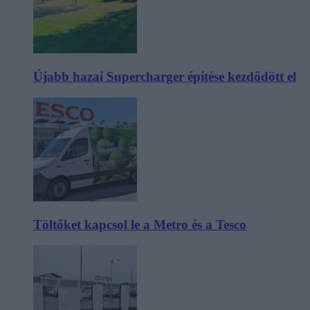
Újabb hazai Supercharger építése kezdődött el
Töltőket kapcsol le a Metro és a Tesco