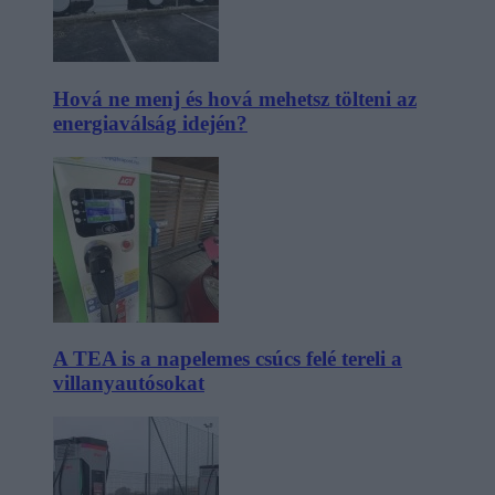
Hová ne menj és hová mehetsz tölteni az
energiaválság idején?
A TEA is a napelemes csúcs felé tereli a
villanyautósokat