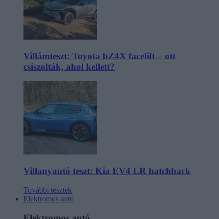
Villámteszt: Toyota bZ4X facelift – ott
csiszolták, ahol kellett?
Villanyautó teszt: Kia EV4 LR hatchback
További tesztek
Elektromos autó
Elektromos autó