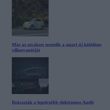
Már az utcákon tesztelik a smart új kétüléses
villanyautóját
Beárazták a legolcsóbb elektromos Audit