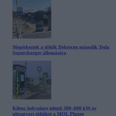
Megérkeztek a töltők Debrecen második Tesla
Supercharger állomására
Kilenc helyszínre telepít 300–600 kW-os
ultragyors töltőket a MOL Plugee