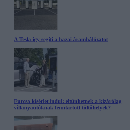
A Tesla így segíti a hazai áramhálózatot
Furcsa kísérlet indul: eltűnhetnek a kizárólag
villanyautóknak fenntartott töltőhelyek?