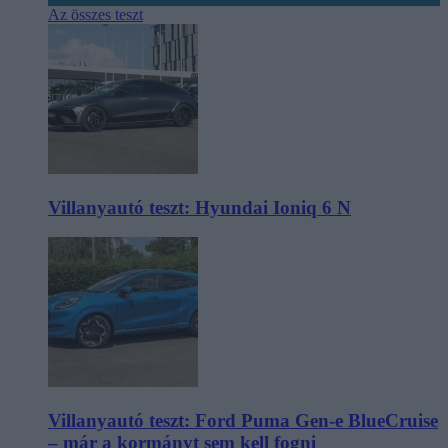
Az összes teszt
Villanyautó teszt: Hyundai Ioniq 6 N
Villanyautó teszt: Ford Puma Gen-e BlueCruise
– már a kormányt sem kell fogni