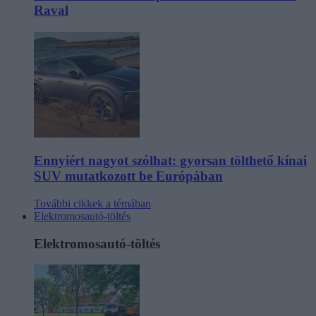
Raval
Ennyiért nagyot szólhat: gyorsan tölthető kínai
SUV mutatkozott be Európában
További cikkek a témában
Elektromosautó-töltés
Elektromosautó-töltés