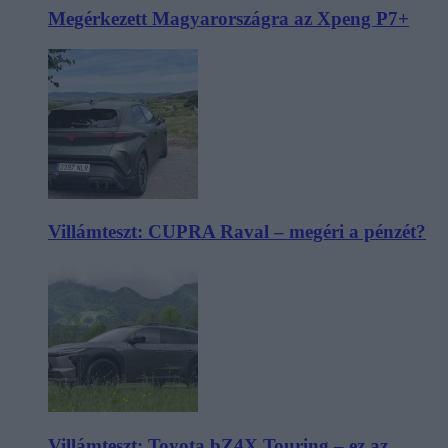
Megérkezett Magyarországra az Xpeng P7+
Villámteszt: CUPRA Raval – megéri a pénzét?
Villámteszt: Toyota bZ4X Touring – ez az,