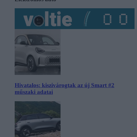
Hivatalos: kiszivárogtak az új Smart #2
műszaki adatai