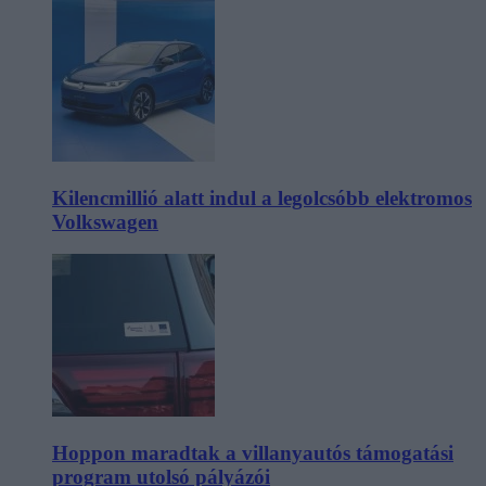
Kilencmillió alatt indul a legolcsóbb elektromos
Volkswagen
Hoppon maradtak a villanyautós támogatási
program utolsó pályázói