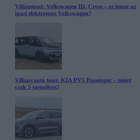
Villámteszt: Volkswagen ID. Cross – ez lenne az
igazi elektromos Volkswagen?
Villanyautó teszt: KIA PV5 Passenger – miért
csak 5 személyes?