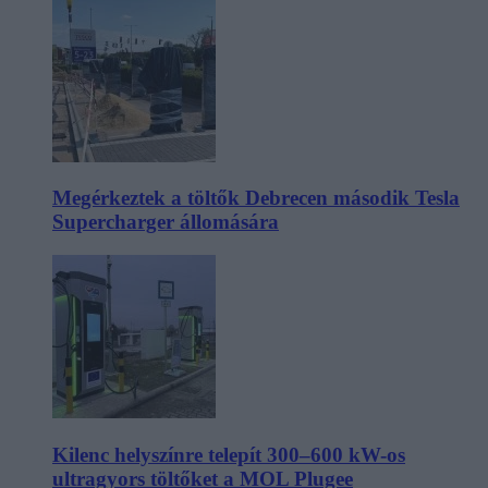
Megérkeztek a töltők Debrecen második Tesla
Supercharger állomására
Kilenc helyszínre telepít 300–600 kW-os
ultragyors töltőket a MOL Plugee