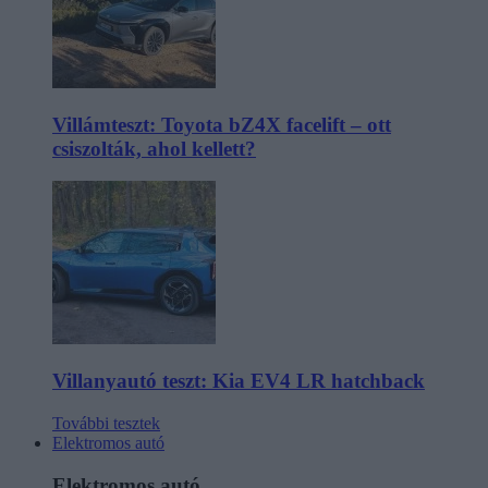
Villámteszt: Toyota bZ4X facelift – ott
csiszolták, ahol kellett?
Villanyautó teszt: Kia EV4 LR hatchback
További tesztek
Elektromos autó
Elektromos autó