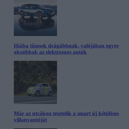
Hiába tűnnek drágábbnak, valójában egyre
olcsóbbak az elektromos autók
Már az utcákon tesztelik a smart új kétüléses
villanyautóját