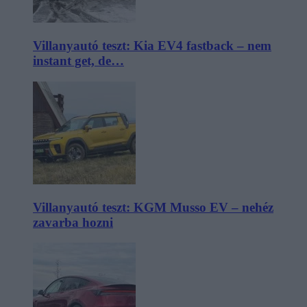
Villanyautó teszt: Kia EV4 fastback – nem
instant get, de…
Villanyautó teszt: KGM Musso EV – nehéz
zavarba hozni