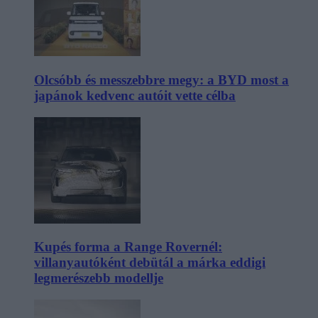
Olcsóbb és messzebbre megy: a BYD most a
japánok kedvenc autóit vette célba
Kupés forma a Range Rovernél:
villanyautóként debütál a márka eddigi
legmerészebb modellje