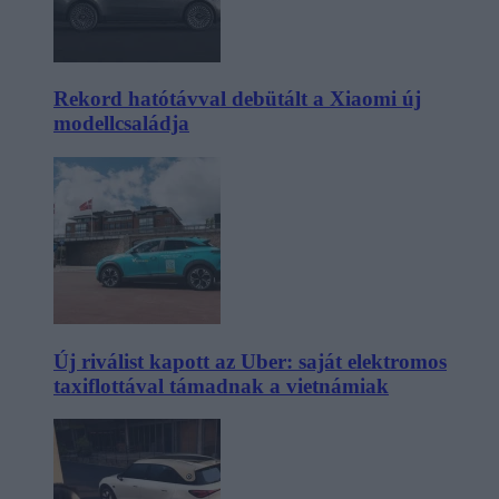
Rekord hatótávval debütált a Xiaomi új
modellcsaládja
Új riválist kapott az Uber: saját elektromos
taxiflottával támadnak a vietnámiak