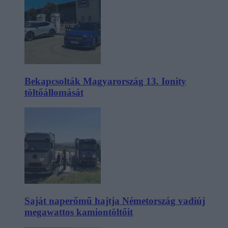
Bekapcsolták Magyarország 13. Ionity
töltőállomását
Saját naperőmű hajtja Németország vadiúj
megawattos kamiontöltőit