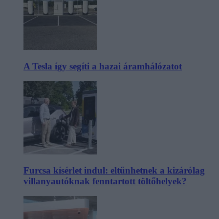
A Tesla így segíti a hazai áramhálózatot
Furcsa kísérlet indul: eltűnhetnek a kizárólag
villanyautóknak fenntartott töltőhelyek?