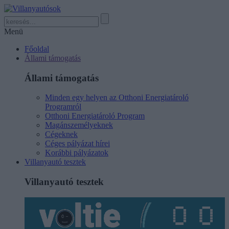
Menü
Főoldal
Állami támogatás
Állami támogatás
Minden egy helyen az Otthoni Energiatároló
Programról
Otthoni Energiatároló Program
Magánszemélyeknek
Cégeknek
Céges pályázat hírei
Korábbi pályázatok
Villanyautó tesztek
Villanyautó tesztek