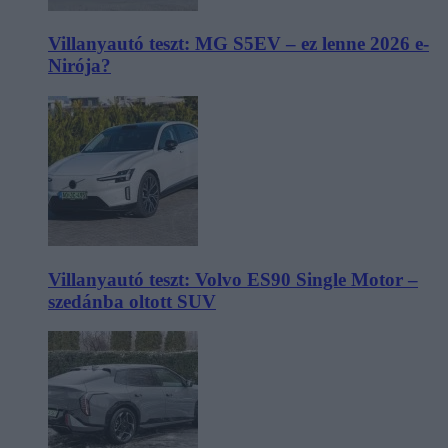
Villanyautó teszt: MG S5EV – ez lenne 2026 e-
Nirója?
Villanyautó teszt: Volvo ES90 Single Motor –
szedánba oltott SUV