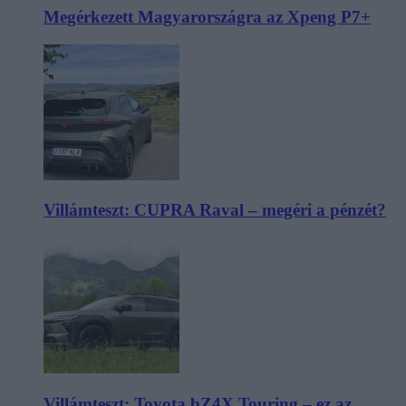
Megérkezett Magyarországra az Xpeng P7+
Villámteszt: CUPRA Raval – megéri a pénzét?
Villámteszt: Toyota bZ4X Touring – ez az,