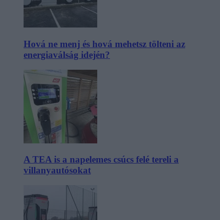
Hová ne menj és hová mehetsz tölteni az
energiaválság idején?
A TEA is a napelemes csúcs felé tereli a
villanyautósokat