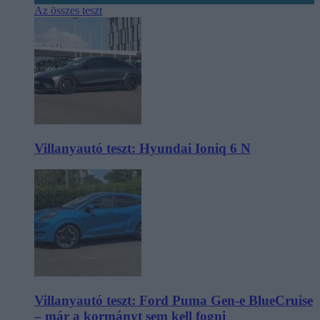
Az összes teszt
Villanyautó teszt: Hyundai Ioniq 6 N
Villanyautó teszt: Ford Puma Gen-e BlueCruise
– már a kormányt sem kell fogni