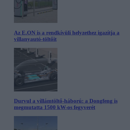
Az E.ON is a rendkívüli helyzethez igazítja a
villanyautó-töltőit
Durvul a villámtöltő-háború: a Dongfeng is
megmutatta 1500 kW-os fegyverét