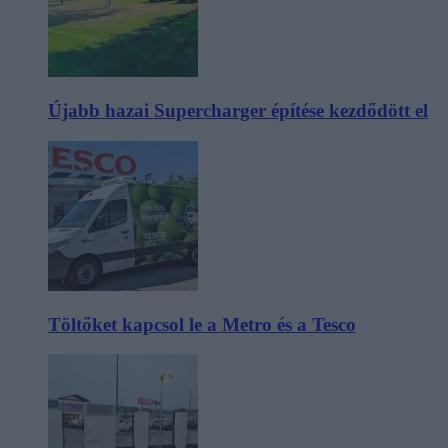
Újabb hazai Supercharger építése kezdődött el
Töltőket kapcsol le a Metro és a Tesco