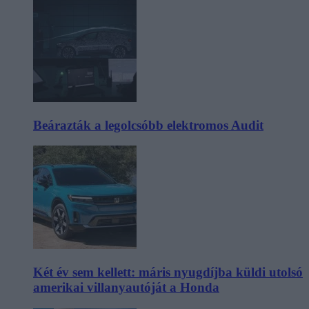
Beárazták a legolcsóbb elektromos Audit
Két év sem kellett: máris nyugdíjba küldi utolsó
amerikai villanyautóját a Honda