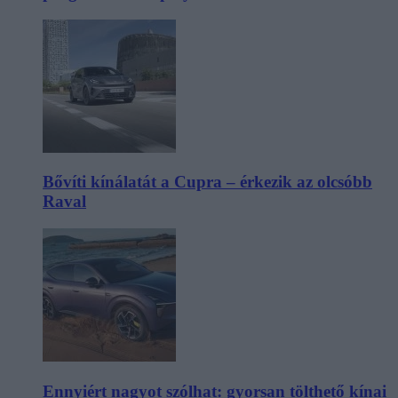
Bővíti kínálatát a Cupra – érkezik az olcsóbb
Raval
Ennyiért nagyot szólhat: gyorsan tölthető kínai