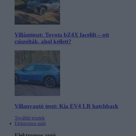
Villámteszt: Toyota bZ4X facelift – ott
csiszolták, ahol kellett?
Villanyautó teszt: Kia EV4 LR hatchback
További tesztek
Elektromos autó
Elektromos autó