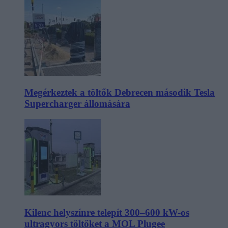
Megérkeztek a töltők Debrecen második Tesla
Supercharger állomására
Kilenc helyszínre telepít 300–600 kW-os
ultragyors töltőket a MOL Plugee