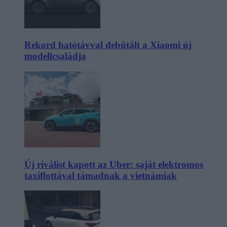
Rekord hatótávval debütált a Xiaomi új
modellcsaládja
Új riválist kapott az Uber: saját elektromos
taxiflottával támadnak a vietnámiak