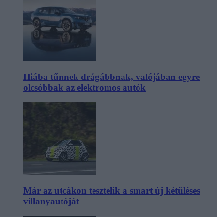
Hiába tűnnek drágábbnak, valójában egyre
olcsóbbak az elektromos autók
Már az utcákon tesztelik a smart új kétüléses
villanyautóját