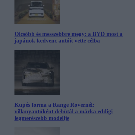
Olcsóbb és messzebbre megy: a BYD most a
japánok kedvenc autóit vette célba
Kupés forma a Range Rovernél:
villanyautóként debütál a márka eddigi
legmerészebb modellje