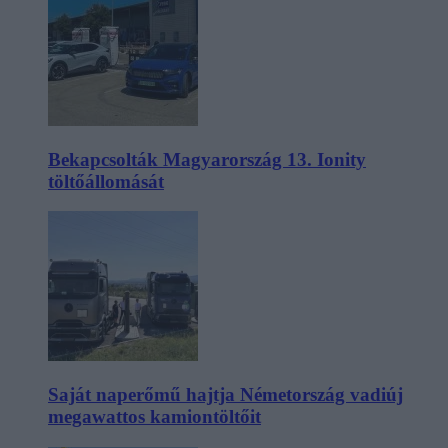
Bekapcsolták Magyarország 13. Ionity
töltőállomását
Saját naperőmű hajtja Németország vadiúj
megawattos kamiontöltőit