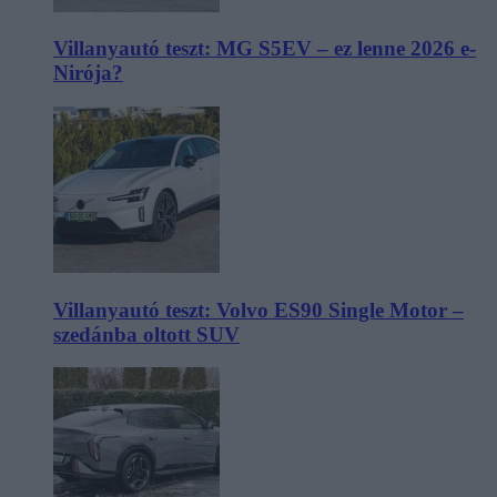
Villanyautó teszt: MG S5EV – ez lenne 2026 e-
Nirója?
Villanyautó teszt: Volvo ES90 Single Motor –
szedánba oltott SUV