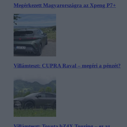
Megérkezett Magyarországra az Xpeng P7+
Villámteszt: CUPRA Raval – megéri a pénzét?
Villámteszt: Toyota bZ4X Touring – ez az,