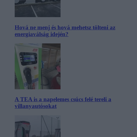
Hová ne menj és hová mehetsz tölteni az
energiaválság idején?
A TEA is a napelemes csúcs felé tereli a
villanyautósokat