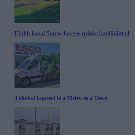
Újabb hazai Supercharger építése kezdődött el
Töltőket kapcsol le a Metro és a Tesco