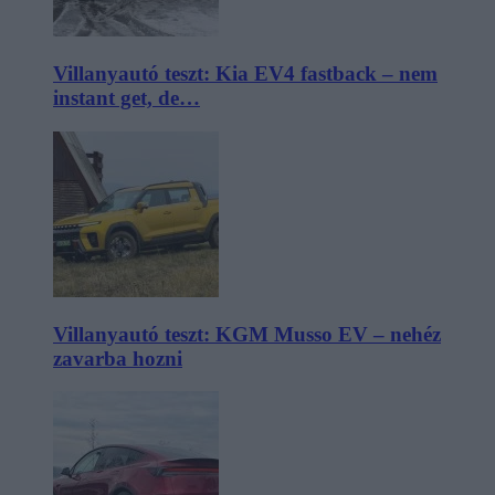
Villanyautó teszt: Kia EV4 fastback – nem
instant get, de…
Villanyautó teszt: KGM Musso EV – nehéz
zavarba hozni