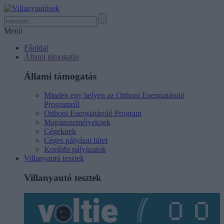
Menü
Főoldal
Állami támogatás
Állami támogatás
Minden egy helyen az Otthoni Energiatároló
Programról
Otthoni Energiatároló Program
Magánszemélyeknek
Cégeknek
Céges pályázat hírei
Korábbi pályázatok
Villanyautó tesztek
Villanyautó tesztek