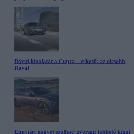
Bővíti kínálatát a Cupra – érkezik az olcsóbb
Raval
Ennyiért nagyot szólhat: gyorsan tölthető kínai