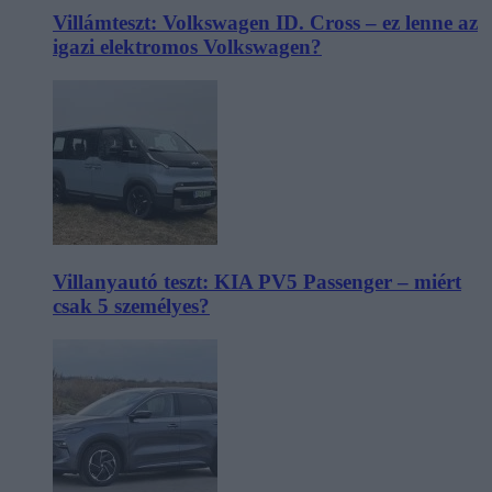
Villámteszt: Volkswagen ID. Cross – ez lenne az
igazi elektromos Volkswagen?
Villanyautó teszt: KIA PV5 Passenger – miért
csak 5 személyes?