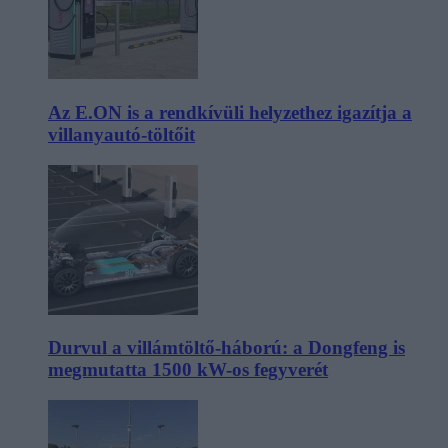
Az E.ON is a rendkívüli helyzethez igazítja a
villanyautó-töltőit
Durvul a villámtöltő-háború: a Dongfeng is
megmutatta 1500 kW-os fegyverét