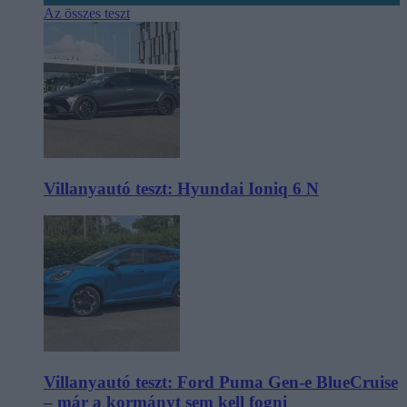
Az összes teszt
Villanyautó teszt: Hyundai Ioniq 6 N
Villanyautó teszt: Ford Puma Gen-e BlueCruise
– már a kormányt sem kell fogni