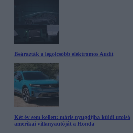
Beárazták a legolcsóbb elektromos Audit
Két év sem kellett: máris nyugdíjba küldi utolsó
amerikai villanyautóját a Honda