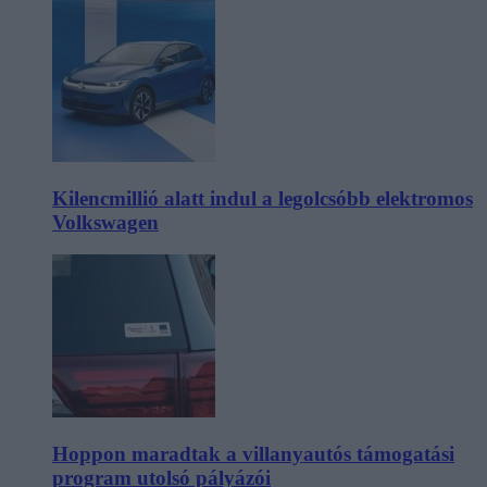
Kilencmillió alatt indul a legolcsóbb elektromos
Volkswagen
Hoppon maradtak a villanyautós támogatási
program utolsó pályázói