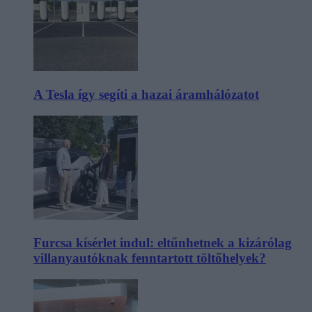
A Tesla így segíti a hazai áramhálózatot
Furcsa kísérlet indul: eltűnhetnek a kizárólag
villanyautóknak fenntartott töltőhelyek?