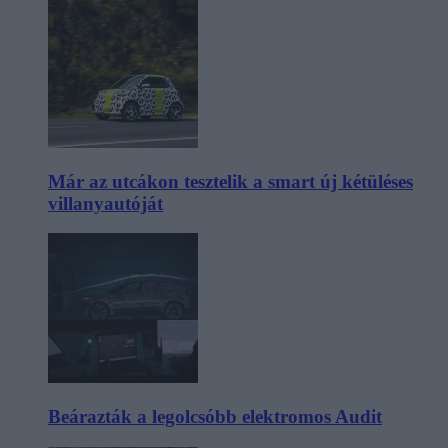
Már az utcákon tesztelik a smart új kétüléses
villanyautóját
Beárazták a legolcsóbb elektromos Audit