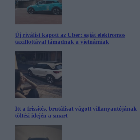
Új riválist kapott az Uber: saját elektromos
taxiflottával támadnak a vietnámiak
Itt a frissítés, brutálisat vágott villanyautójának
töltési idején a smart