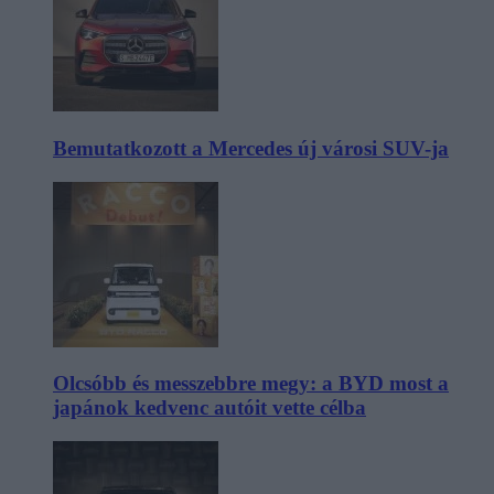
Bemutatkozott a Mercedes új városi SUV-ja
Olcsóbb és messzebbre megy: a BYD most a
japánok kedvenc autóit vette célba