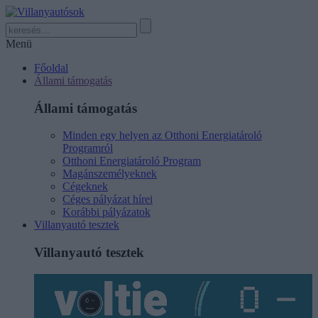
Menü
Főoldal
Állami támogatás
Állami támogatás
Minden egy helyen az Otthoni Energiatároló
Programról
Otthoni Energiatároló Program
Magánszemélyeknek
Cégeknek
Céges pályázat hírei
Korábbi pályázatok
Villanyautó tesztek
Villanyautó tesztek