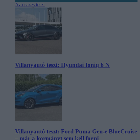
Az összes teszt
Villanyautó teszt: Hyundai Ioniq 6 N
Villanyautó teszt: Ford Puma Gen-e BlueCruise
– már a kormányt sem kell fogni