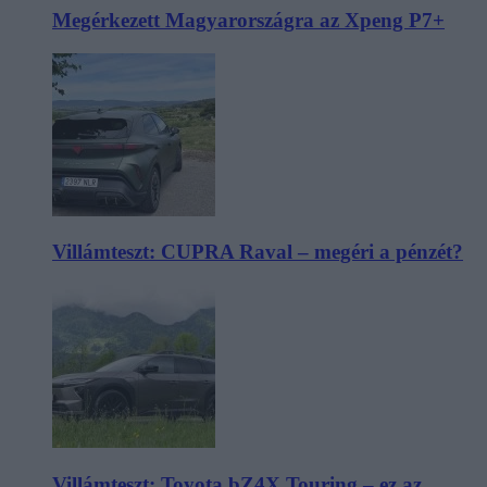
Megérkezett Magyarországra az Xpeng P7+
Villámteszt: CUPRA Raval – megéri a pénzét?
Villámteszt: Toyota bZ4X Touring – ez az,