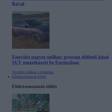
Raval
Ennyiért nagyot szólhat: gyorsan tölthető kínai
SUV mutatkozott be Európában
További cikkek a témában
Elektromosautó-töltés
Elektromosautó-töltés