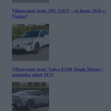
Villanyautó teszt: MG S5EV – ez lenne 2026 e-
Nirója?
Villanyautó teszt: Volvo ES90 Single Motor –
szedánba oltott SUV