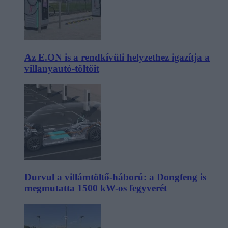
Az E.ON is a rendkívüli helyzethez igazítja a
villanyautó-töltőit
Durvul a villámtöltő-háború: a Dongfeng is
megmutatta 1500 kW-os fegyverét