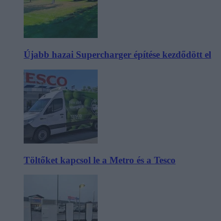
Újabb hazai Supercharger építése kezdődött el
Töltőket kapcsol le a Metro és a Tesco