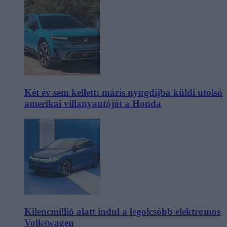
Két év sem kellett: máris nyugdíjba küldi utolsó
amerikai villanyautóját a Honda
Kilencmillió alatt indul a legolcsóbb elektromos
Volkswagen