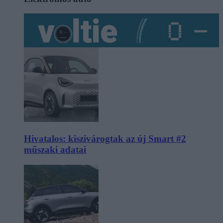
Hivatalos: kiszivárogtak az új Smart #2
műszaki adatai