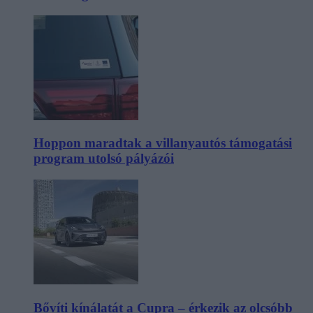
Hoppon maradtak a villanyautós támogatási
program utolsó pályázói
Bővíti kínálatát a Cupra – érkezik az olcsóbb