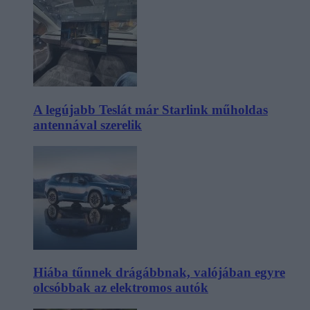
A legújabb Teslát már Starlink műholdas
antennával szerelik
Hiába tűnnek drágábbnak, valójában egyre
olcsóbbak az elektromos autók