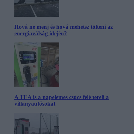
Hová ne menj és hová mehetsz tölteni az
energiaválság idején?
A TEA is a napelemes csúcs felé tereli a
villanyautósokat