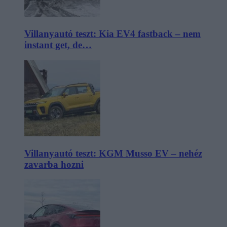
Villanyautó teszt: Kia EV4 fastback – nem
instant get, de…
Villanyautó teszt: KGM Musso EV – nehéz
zavarba hozni