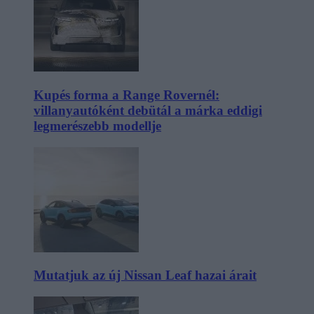
Kupés forma a Range Rovernél:
villanyautóként debütál a márka eddigi
legmerészebb modellje
Mutatjuk az új Nissan Leaf hazai árait