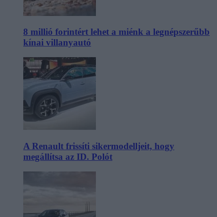
8 millió forintért lehet a miénk a legnépszerűbb
kínai villanyautó
A Renault frissíti sikermodelljeit, hogy
megállítsa az ID. Polót