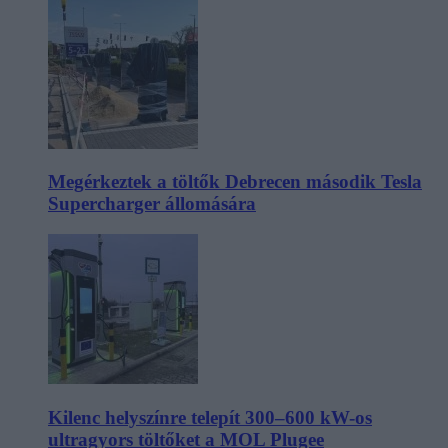
Megérkeztek a töltők Debrecen második Tesla
Supercharger állomására
Kilenc helyszínre telepít 300–600 kW-os
ultragyors töltőket a MOL Plugee