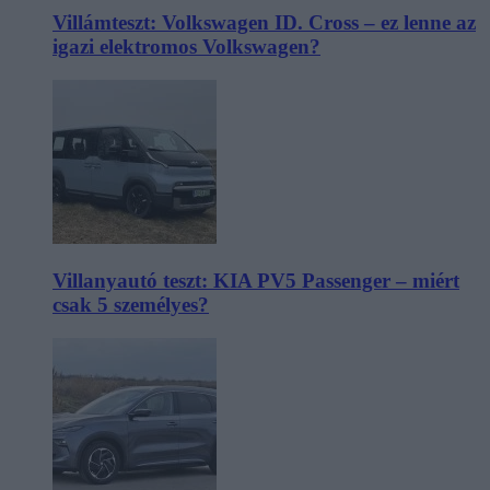
Villámteszt: Volkswagen ID. Cross – ez lenne az
igazi elektromos Volkswagen?
Villanyautó teszt: KIA PV5 Passenger – miért
csak 5 személyes?