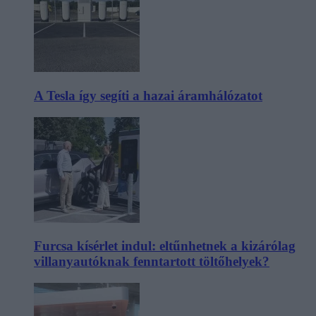
A Tesla így segíti a hazai áramhálózatot
Furcsa kísérlet indul: eltűnhetnek a kizárólag
villanyautóknak fenntartott töltőhelyek?