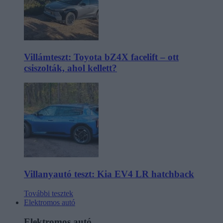
Villámteszt: Toyota bZ4X facelift – ott
csiszolták, ahol kellett?
Villanyautó teszt: Kia EV4 LR hatchback
További tesztek
Elektromos autó
Elektromos autó