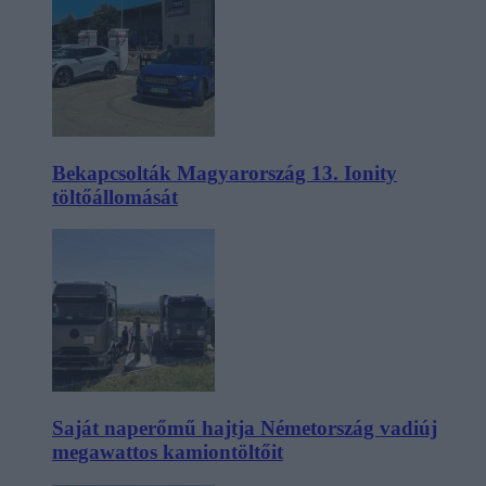
Bekapcsolták Magyarország 13. Ionity
töltőállomását
Saját naperőmű hajtja Németország vadiúj
megawattos kamiontöltőit