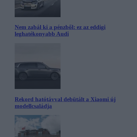
Nem zabál ki a pénzből: ez az eddigi
leghatékonyabb Audi
Rekord hatótávval debütált a Xiaomi új
modellcsaládja