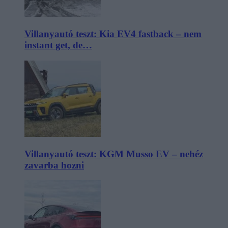
Villanyautó teszt: Kia EV4 fastback – nem
instant get, de…
Villanyautó teszt: KGM Musso EV – nehéz
zavarba hozni