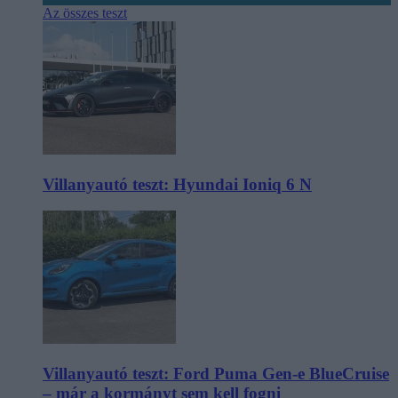
Az összes teszt
Villanyautó teszt: Hyundai Ioniq 6 N
Villanyautó teszt: Ford Puma Gen-e BlueCruise
– már a kormányt sem kell fogni