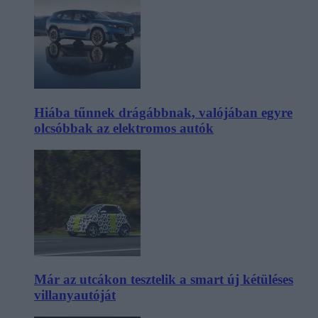
Hiába tűnnek drágábbnak, valójában egyre
olcsóbbak az elektromos autók
Már az utcákon tesztelik a smart új kétüléses
villanyautóját