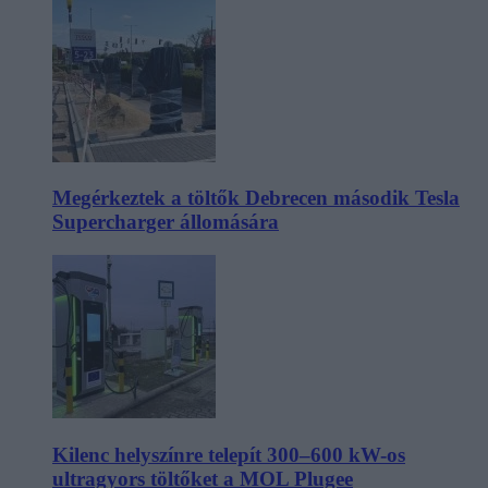
Megérkeztek a töltők Debrecen második Tesla
Supercharger állomására
Kilenc helyszínre telepít 300–600 kW-os
ultragyors töltőket a MOL Plugee