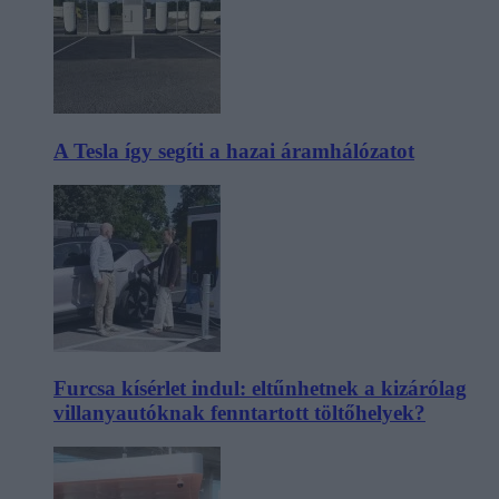
A Tesla így segíti a hazai áramhálózatot
Furcsa kísérlet indul: eltűnhetnek a kizárólag
villanyautóknak fenntartott töltőhelyek?