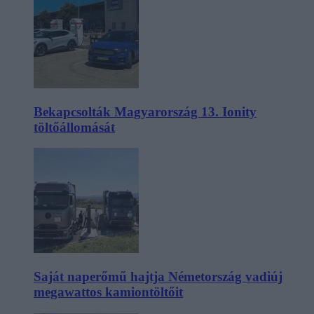
Bekapcsolták Magyarország 13. Ionity
töltőállomását
Saját naperőmű hajtja Németország vadiúj
megawattos kamiontöltőit