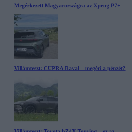
Megérkezett Magyarországra az Xpeng P7+
Villámteszt: CUPRA Raval – megéri a pénzét?
Villámteszt: Toyota bZ4X Touring – ez az,