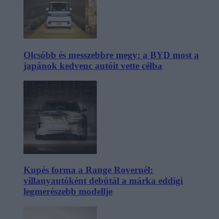
Olcsóbb és messzebbre megy: a BYD most a
japánok kedvenc autóit vette célba
Kupés forma a Range Rovernél:
villanyautóként debütál a márka eddigi
legmerészebb modellje