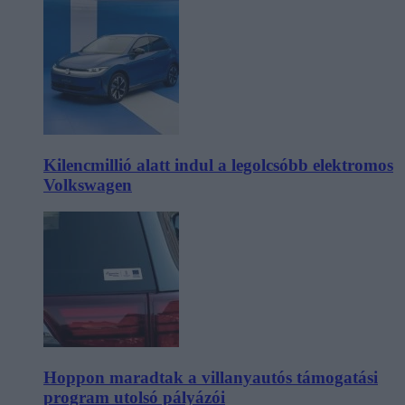
Kilencmillió alatt indul a legolcsóbb elektromos
Volkswagen
Hoppon maradtak a villanyautós támogatási
program utolsó pályázói