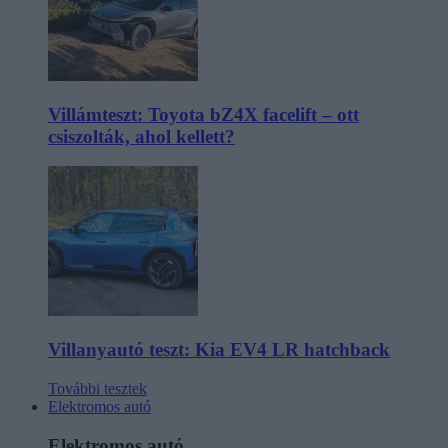
Villámteszt: Toyota bZ4X facelift – ott
csiszolták, ahol kellett?
Villanyautó teszt: Kia EV4 LR hatchback
További tesztek
Elektromos autó
Elektromos autó