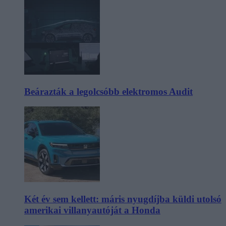
Beárazták a legolcsóbb elektromos Audit
Két év sem kellett: máris nyugdíjba küldi utolsó
amerikai villanyautóját a Honda