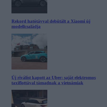
Rekord hatótávval debütált a Xiaomi új
modellcsaládja
Új riválist kapott az Uber: saját elektromos
taxiflottával támadnak a vietnámiak