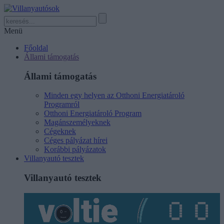
Menü
Főoldal
Állami támogatás
Állami támogatás
Minden egy helyen az Otthoni Energiatároló
Programról
Otthoni Energiatároló Program
Magánszemélyeknek
Cégeknek
Céges pályázat hírei
Korábbi pályázatok
Villanyautó tesztek
Villanyautó tesztek