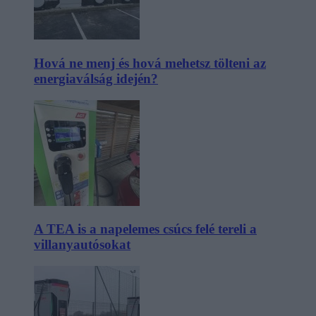
Hová ne menj és hová mehetsz tölteni az
energiaválság idején?
A TEA is a napelemes csúcs felé tereli a
villanyautósokat