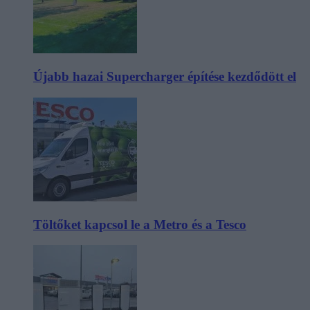
Újabb hazai Supercharger építése kezdődött el
Töltőket kapcsol le a Metro és a Tesco