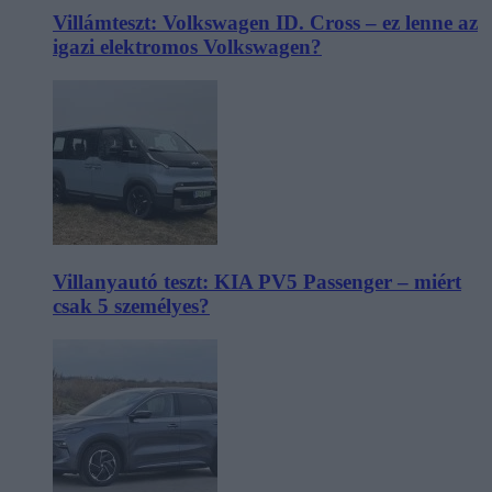
Villámteszt: Volkswagen ID. Cross – ez lenne az
igazi elektromos Volkswagen?
Villanyautó teszt: KIA PV5 Passenger – miért
csak 5 személyes?