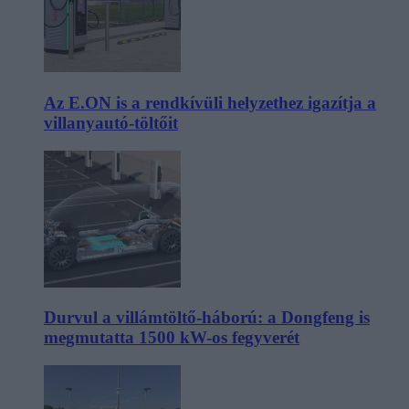
Az E.ON is a rendkívüli helyzethez igazítja a
villanyautó-töltőit
Durvul a villámtöltő-háború: a Dongfeng is
megmutatta 1500 kW-os fegyverét