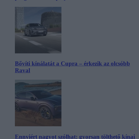
Bővíti kínálatát a Cupra – érkezik az olcsóbb
Raval
Ennyiért nagyot szólhat: gyorsan tölthető kínai