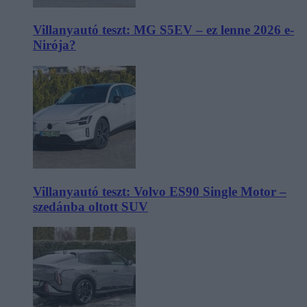
Villanyautó teszt: MG S5EV – ez lenne 2026 e-
Nirója?
Villanyautó teszt: Volvo ES90 Single Motor –
szedánba oltott SUV