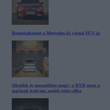
Bemutatkozott a Mercedes új városi SUV-ja
Olcsóbb és messzebbre megy: a BYD most a
japánok kedvenc autóit vette célba