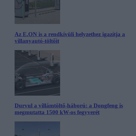
Az E.ON is a rendkívüli helyzethez igazítja a
villanyautó-töltőit
Durvul a villámtöltő-háború: a Dongfeng is
megmutatta 1500 kW-os fegyverét