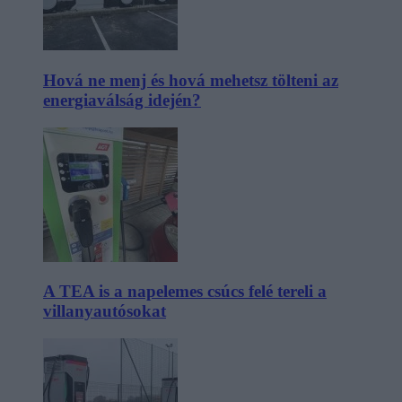
Hová ne menj és hová mehetsz tölteni az
energiaválság idején?
A TEA is a napelemes csúcs felé tereli a
villanyautósokat