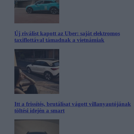
Új riválist kapott az Uber: saját elektromos
taxiflottával támadnak a vietnámiak
Itt a frissítés, brutálisat vágott villanyautójának
töltési idején a smart