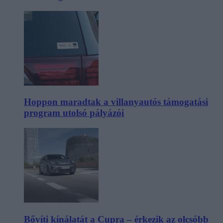
Hoppon maradtak a villanyautós támogatási
program utolsó pályázói
Bővíti kínálatát a Cupra – érkezik az olcsóbb