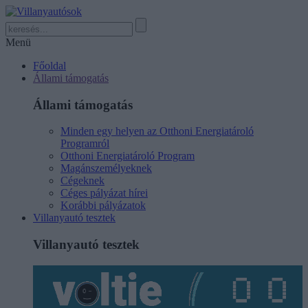
Menü
Főoldal
Állami támogatás
Állami támogatás
Minden egy helyen az Otthoni Energiatároló
Programról
Otthoni Energiatároló Program
Magánszemélyeknek
Cégeknek
Céges pályázat hírei
Korábbi pályázatok
Villanyautó tesztek
Villanyautó tesztek