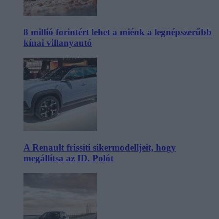
8 millió forintért lehet a miénk a legnépszerűbb
kínai villanyautó
A Renault frissíti sikermodelljeit, hogy
megállítsa az ID. Polót