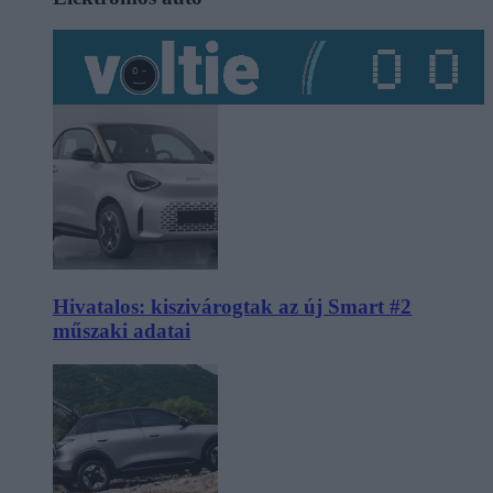
Hivatalos: kiszivárogtak az új Smart #2
műszaki adatai