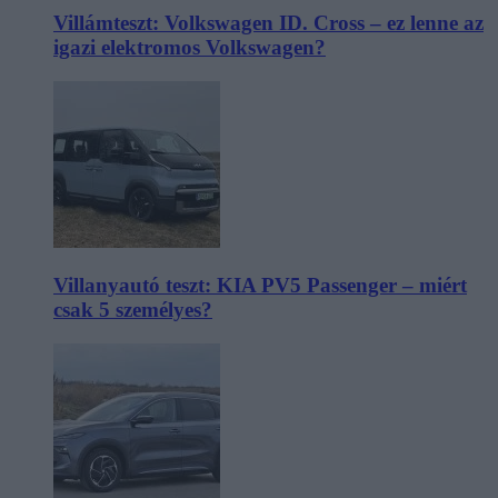
Villámteszt: Volkswagen ID. Cross – ez lenne az
igazi elektromos Volkswagen?
Villanyautó teszt: KIA PV5 Passenger – miért
csak 5 személyes?