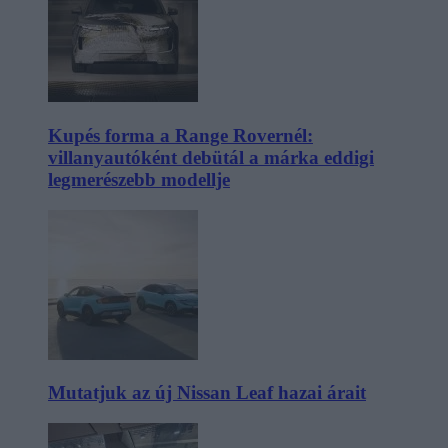
Kupés forma a Range Rovernél:
villanyautóként debütál a márka eddigi
legmerészebb modellje
Mutatjuk az új Nissan Leaf hazai árait