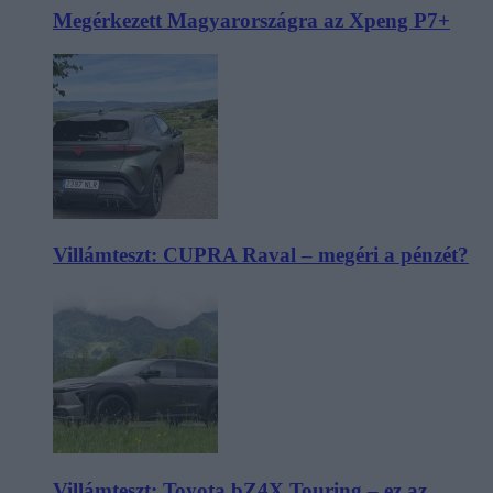
Megérkezett Magyarországra az Xpeng P7+
Villámteszt: CUPRA Raval – megéri a pénzét?
Villámteszt: Toyota bZ4X Touring – ez az,