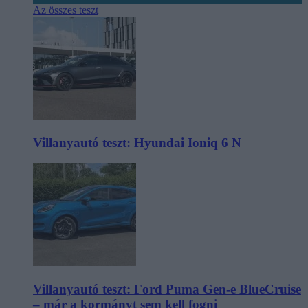
Az összes teszt
Villanyautó teszt: Hyundai Ioniq 6 N
Villanyautó teszt: Ford Puma Gen-e BlueCruise
– már a kormányt sem kell fogni