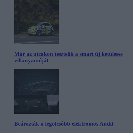
Már az utcákon tesztelik a smart új kétüléses
villanyautóját
Beárazták a legolcsóbb elektromos Audit