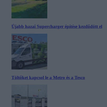
Újabb hazai Supercharger építése kezdődött el
Töltőket kapcsol le a Metro és a Tesco