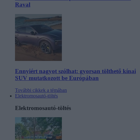
Raval
Ennyiért nagyot szólhat: gyorsan tölthető kínai
SUV mutatkozott be Európában
További cikkek a témában
Elektromosautó-töltés
Elektromosautó-töltés