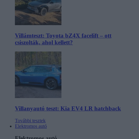
Villámteszt: Toyota bZ4X facelift – ott
csiszolták, ahol kellett?
Villanyautó teszt: Kia EV4 LR hatchback
További tesztek
Elektromos autó
Elektromos autó