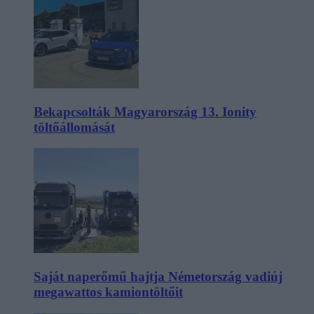
Bekapcsolták Magyarország 13. Ionity
töltőállomását
Saját naperőmű hajtja Németország vadiúj
megawattos kamiontöltőit