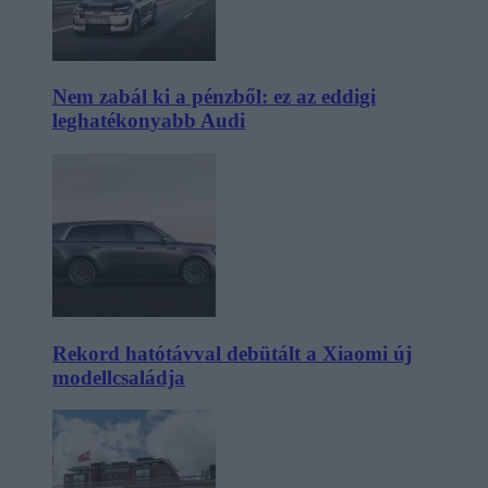
Nem zabál ki a pénzből: ez az eddigi
leghatékonyabb Audi
Rekord hatótávval debütált a Xiaomi új
modellcsaládja