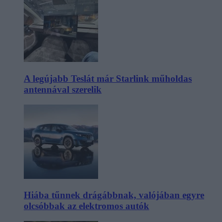
A legújabb Teslát már Starlink műholdas
antennával szerelik
Hiába tűnnek drágábbnak, valójában egyre
olcsóbbak az elektromos autók