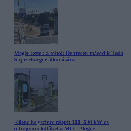
Megérkeztek a töltők Debrecen második Tesla
Supercharger állomására
Kilenc helyszínre telepít 300–600 kW-os
ultragyors töltőket a MOL Plugee