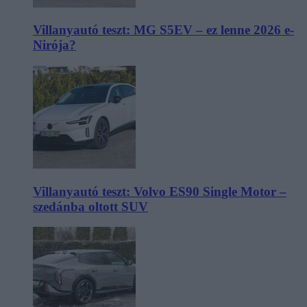
Villanyautó teszt: MG S5EV – ez lenne 2026 e-
Nirója?
Villanyautó teszt: Volvo ES90 Single Motor –
szedánba oltott SUV