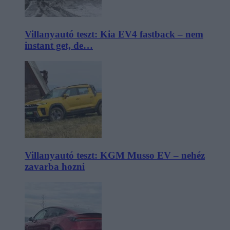
Villanyautó teszt: Kia EV4 fastback – nem
instant get, de…
Villanyautó teszt: KGM Musso EV – nehéz
zavarba hozni