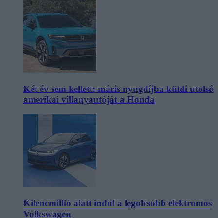
Két év sem kellett: máris nyugdíjba küldi utolsó
amerikai villanyautóját a Honda
Kilencmillió alatt indul a legolcsóbb elektromos
Volkswagen