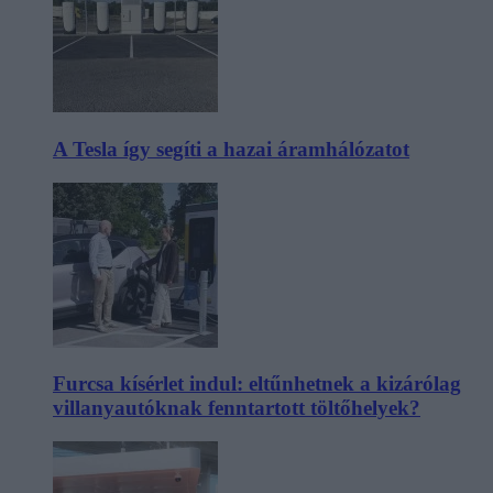
A Tesla így segíti a hazai áramhálózatot
Furcsa kísérlet indul: eltűnhetnek a kizárólag
villanyautóknak fenntartott töltőhelyek?