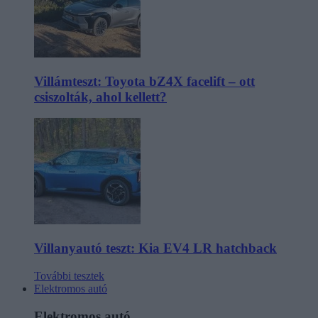
Villámteszt: Toyota bZ4X facelift – ott
csiszolták, ahol kellett?
Villanyautó teszt: Kia EV4 LR hatchback
További tesztek
Elektromos autó
Elektromos autó