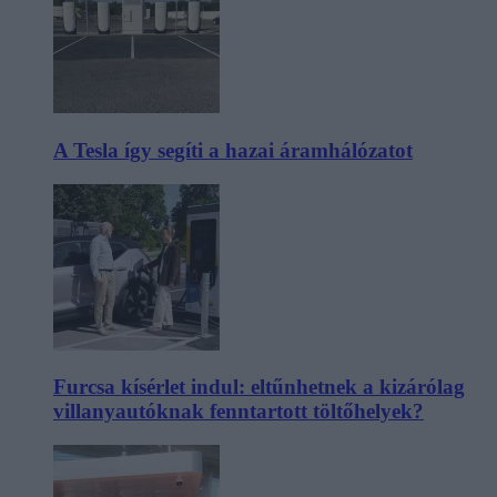
A Tesla így segíti a hazai áramhálózatot
Furcsa kísérlet indul: eltűnhetnek a kizárólag
villanyautóknak fenntartott töltőhelyek?