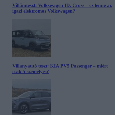
Villámteszt: Volkswagen ID. Cross – ez lenne az
igazi elektromos Volkswagen?
Villanyautó teszt: KIA PV5 Passenger – miért
csak 5 személyes?