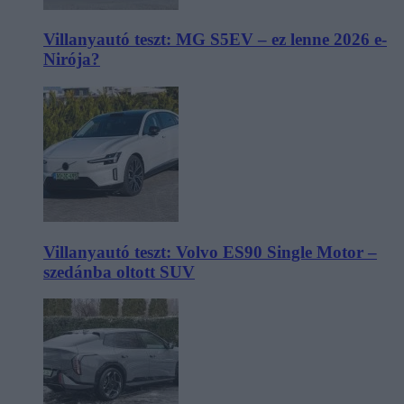
Villanyautó teszt: MG S5EV – ez lenne 2026 e-
Nirója?
Villanyautó teszt: Volvo ES90 Single Motor –
szedánba oltott SUV