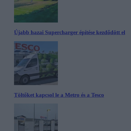
Újabb hazai Supercharger építése kezdődött el
Töltőket kapcsol le a Metro és a Tesco