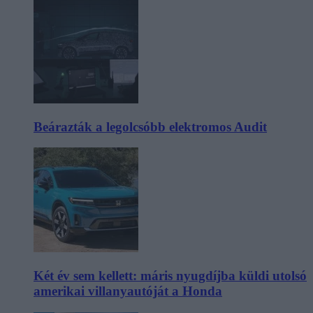
Beárazták a legolcsóbb elektromos Audit
Két év sem kellett: máris nyugdíjba küldi utolsó
amerikai villanyautóját a Honda