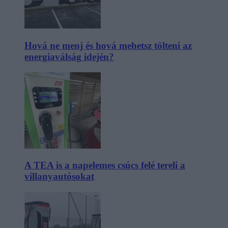
Hová ne menj és hová mehetsz tölteni az
energiaválság idején?
A TEA is a napelemes csúcs felé tereli a
villanyautósokat