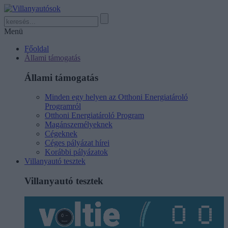
Menü
Főoldal
Állami támogatás
Állami támogatás
Minden egy helyen az Otthoni Energiatároló
Programról
Otthoni Energiatároló Program
Magánszemélyeknek
Cégeknek
Céges pályázat hírei
Korábbi pályázatok
Villanyautó tesztek
Villanyautó tesztek