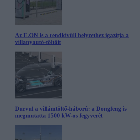
Az E.ON is a rendkívüli helyzethez igazítja a
villanyautó-töltőit
Durvul a villámtöltő-háború: a Dongfeng is
megmutatta 1500 kW-os fegyverét