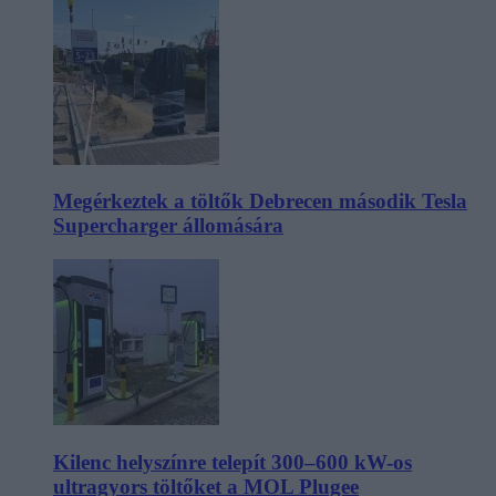
Megérkeztek a töltők Debrecen második Tesla
Supercharger állomására
Kilenc helyszínre telepít 300–600 kW-os
ultragyors töltőket a MOL Plugee