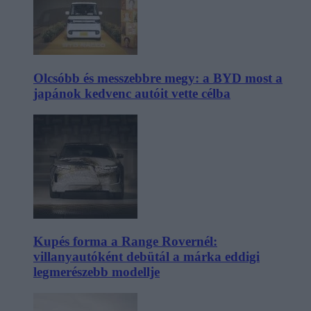
Olcsóbb és messzebbre megy: a BYD most a
japánok kedvenc autóit vette célba
Kupés forma a Range Rovernél:
villanyautóként debütál a márka eddigi
legmerészebb modellje