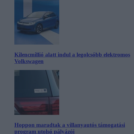
Kilencmillió alatt indul a legolcsóbb elektromos
Volkswagen
Hoppon maradtak a villanyautós támogatási
program utolsó pályázói