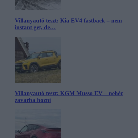
Villanyautó teszt: Kia EV4 fastback – nem
instant get, de…
Villanyautó teszt: KGM Musso EV – nehéz
zavarba hozni