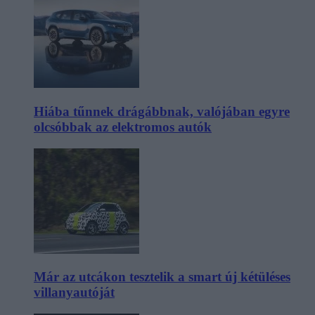
Hiába tűnnek drágábbnak, valójában egyre
olcsóbbak az elektromos autók
Már az utcákon tesztelik a smart új kétüléses
villanyautóját