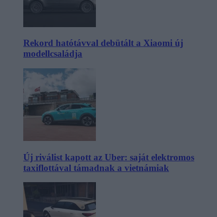
Rekord hatótávval debütált a Xiaomi új
modellcsaládja
Új riválist kapott az Uber: saját elektromos
taxiflottával támadnak a vietnámiak