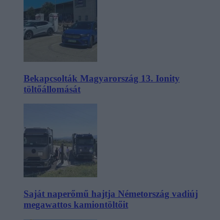
Bekapcsolták Magyarország 13. Ionity
töltőállomását
Saját naperőmű hajtja Németország vadiúj
megawattos kamiontöltőit