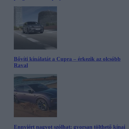
Bővíti kínálatát a Cupra – érkezik az olcsóbb
Raval
Ennyiért nagyot szólhat: gyorsan tölthető kínai