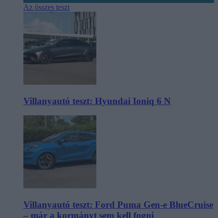
Az összes teszt
Villanyautó teszt: Hyundai Ioniq 6 N
Villanyautó teszt: Ford Puma Gen-e BlueCruise
– már a kormányt sem kell fogni