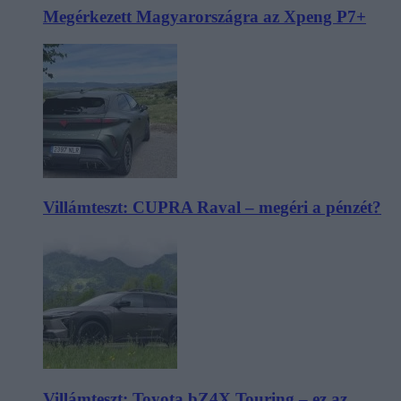
Megérkezett Magyarországra az Xpeng P7+
Villámteszt: CUPRA Raval – megéri a pénzét?
Villámteszt: Toyota bZ4X Touring – ez az,