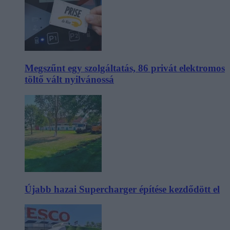
Megszűnt egy szolgáltatás, 86 privát elektromos
töltő vált nyilvánossá
Újabb hazai Supercharger építése kezdődött el