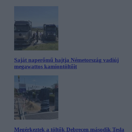
Saját naperőmű hajtja Németország vadiúj
megawattos kamiontöltőit
Megérkeztek a töltők Debrecen második Tesla