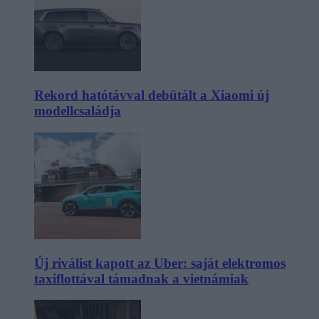
Rekord hatótávval debütált a Xiaomi új
modellcsaládja
Új riválist kapott az Uber: saját elektromos
taxiflottával támadnak a vietnámiak