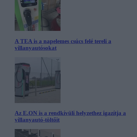
A TEA is a napelemes csúcs felé tereli a
villanyautósokat
Az E.ON is a rendkívüli helyzethez igazítja a
villanyautó-töltőit