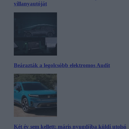
villanyautóját
Beárazták a legolcsóbb elektromos Audit
Két év sem kellett: máris nyugdíjba küldi utolsó