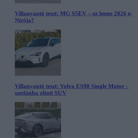
Villanyautó teszt: MG S5EV – ez lenne 2026 e-
Nirója?
Villanyautó teszt: Volvo ES90 Single Motor –
szedánba oltott SUV