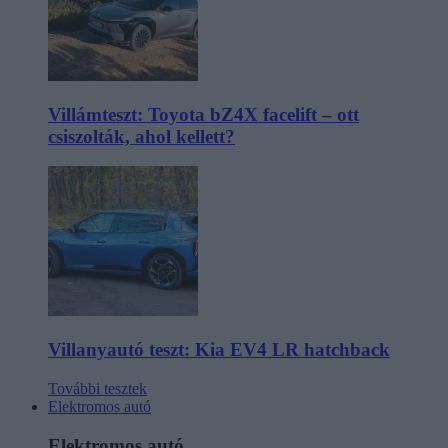
Villámteszt: Toyota bZ4X facelift – ott
csiszolták, ahol kellett?
Villanyautó teszt: Kia EV4 LR hatchback
További tesztek
Elektromos autó
Elektromos autó