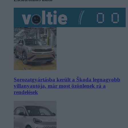
Sorozatgyártásba került a Škoda legnagyobb
villanyautója, már most özönlenek rá a
rendelések