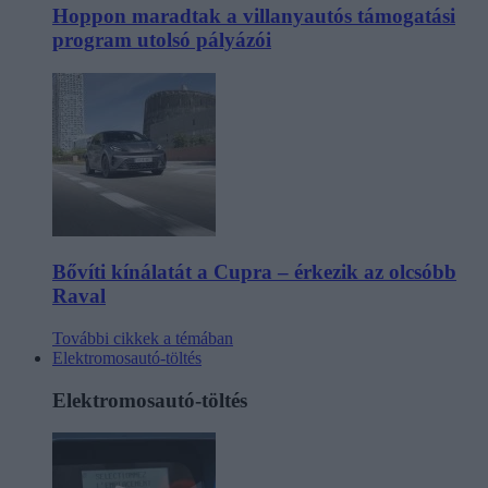
Hoppon maradtak a villanyautós támogatási
program utolsó pályázói
Bővíti kínálatát a Cupra – érkezik az olcsóbb
Raval
További cikkek a témában
Elektromosautó-töltés
Elektromosautó-töltés