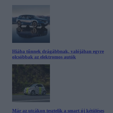
Hiába tűnnek drágábbnak, valójában egyre
olcsóbbak az elektromos autók
Már az utcákon tesztelik a smart új kétüléses