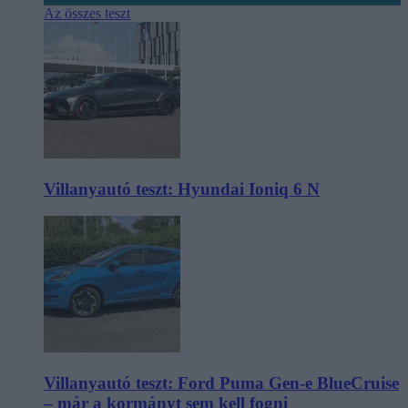
Az összes teszt
Villanyautó teszt: Hyundai Ioniq 6 N
Villanyautó teszt: Ford Puma Gen-e BlueCruise
– már a kormányt sem kell fogni