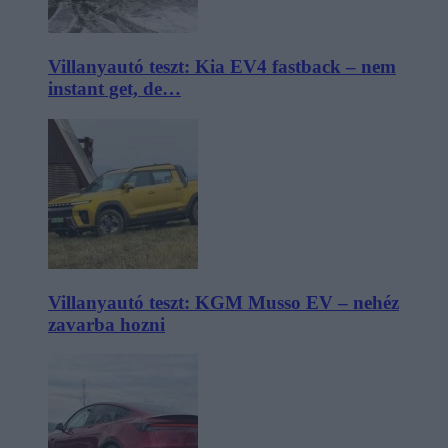
Villanyautó teszt: Kia EV4 fastback – nem
instant get, de…
Villanyautó teszt: KGM Musso EV – nehéz
zavarba hozni