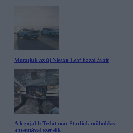
Mutatjuk az új Nissan Leaf hazai árait
A legújabb Teslát már Starlink műholdas
antennával szerelik