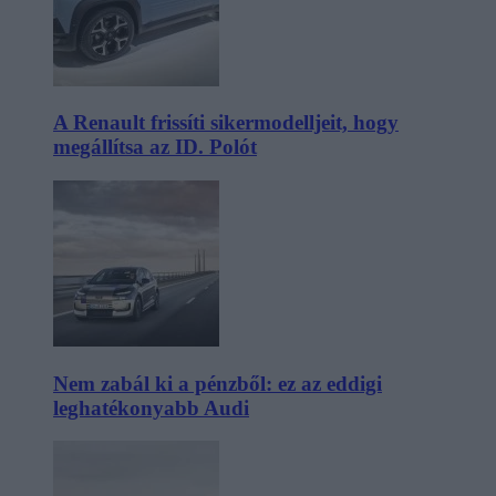
A Renault frissíti sikermodelljeit, hogy
megállítsa az ID. Polót
Nem zabál ki a pénzből: ez az eddigi
leghatékonyabb Audi