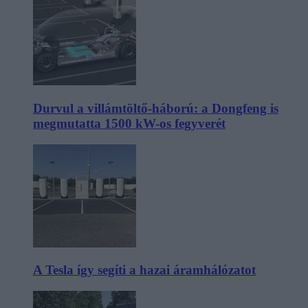
Durvul a villámtöltő-háború: a Dongfeng is
megmutatta 1500 kW-os fegyverét
A Tesla így segíti a hazai áramhálózatot