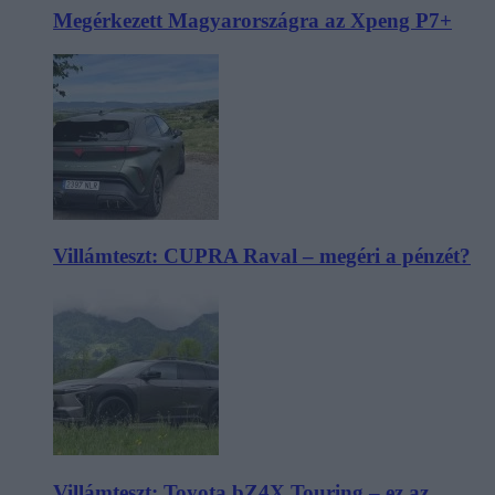
Megérkezett Magyarországra az Xpeng P7+
Villámteszt: CUPRA Raval – megéri a pénzét?
Villámteszt: Toyota bZ4X Touring – ez az,