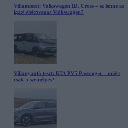
Villámteszt: Volkswagen ID. Cross – ez lenne az
igazi elektromos Volkswagen?
Villanyautó teszt: KIA PV5 Passenger – miért
csak 5 személyes?