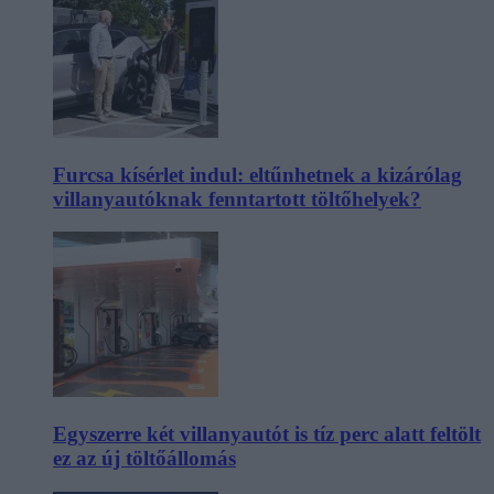
Furcsa kísérlet indul: eltűnhetnek a kizárólag
villanyautóknak fenntartott töltőhelyek?
Egyszerre két villanyautót is tíz perc alatt feltölt
ez az új töltőállomás