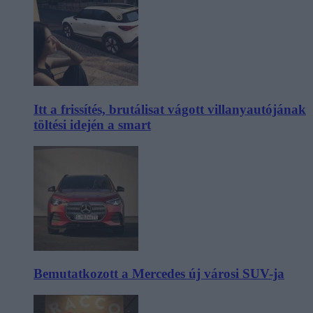
Itt a frissítés, brutálisat vágott villanyautójának
töltési idején a smart
Bemutatkozott a Mercedes új városi SUV-ja