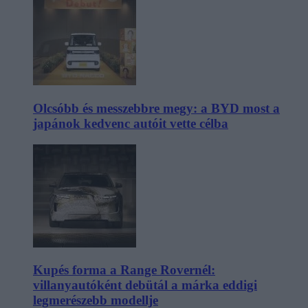
Olcsóbb és messzebbre megy: a BYD most a
japánok kedvenc autóit vette célba
Kupés forma a Range Rovernél:
villanyautóként debütál a márka eddigi
legmerészebb modellje