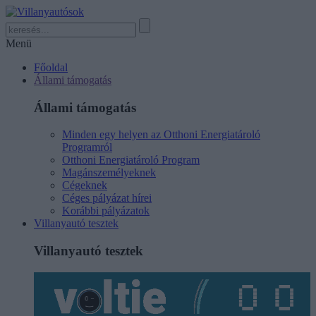
Menü
Főoldal
Állami támogatás
Állami támogatás
Minden egy helyen az Otthoni Energiatároló
Programról
Otthoni Energiatároló Program
Magánszemélyeknek
Cégeknek
Céges pályázat hírei
Korábbi pályázatok
Villanyautó tesztek
Villanyautó tesztek