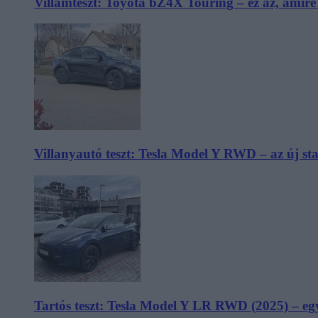
Villámteszt: Toyota bZ4X Touring – ez az, amir
Villanyautó teszt: Tesla Model Y RWD – az új s
Tartós teszt: Tesla Model Y LR RWD (2025) – egy 