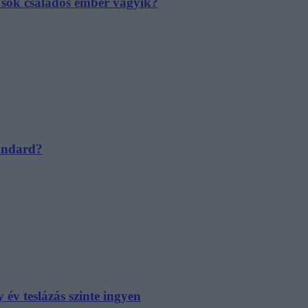
e sok családos ember vágyik?
tandard?
év teslázás szinte ingyen