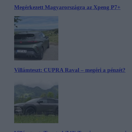
Megérkezett Magyarországra az Xpeng P7+
Villámteszt: CUPRA Raval – megéri a pénzét?