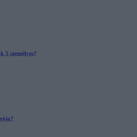
ak 5 személyes?
irója?