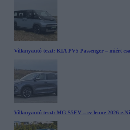
Villanyautó teszt: KIA PV5 Passenger – miért cs
Villanyautó teszt: MG S5EV – ez lenne 2026 e-N