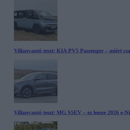
Villanyautó teszt: KIA PV5 Passenger – miért cs
Villanyautó teszt: MG S5EV – ez lenne 2026 e-N