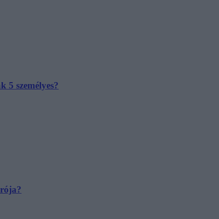
ak 5 személyes?
irója?