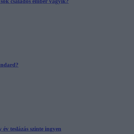
e sok családos ember vágyik?
tandard?
év teslázás szinte ingyen