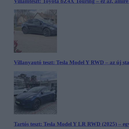
Villámteszt: Toyota bZ4X Touring – ez az, amir
Villanyautó teszt: Tesla Model Y RWD – az új s
Tartós teszt: Tesla Model Y LR RWD (2025) – egy 