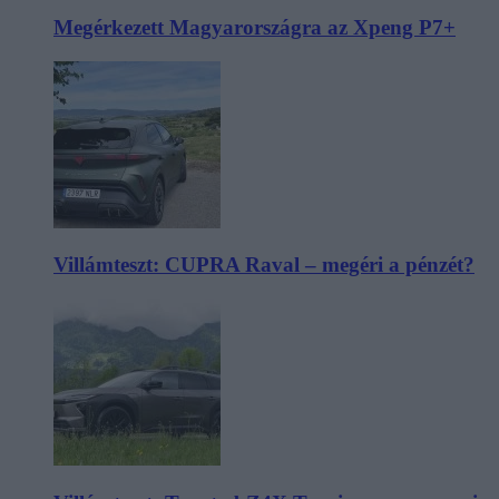
Megérkezett Magyarországra az Xpeng P7+
Villámteszt: CUPRA Raval – megéri a pénzét?