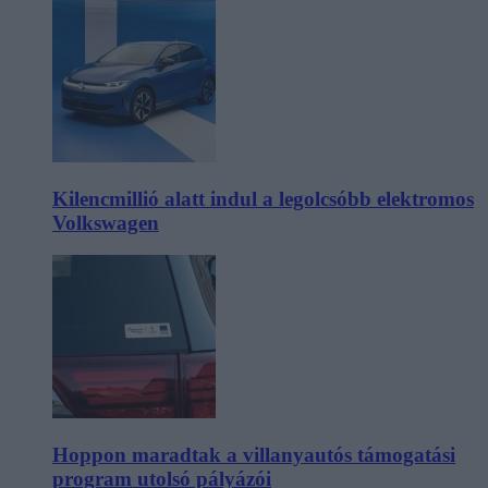
Kilencmillió alatt indul a legolcsóbb elektromos
Volkswagen
Hoppon maradtak a villanyautós támogatási
program utolsó pályázói