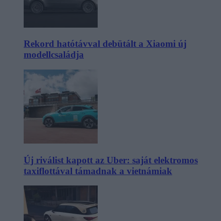
Rekord hatótávval debütált a Xiaomi új
modellcsaládja
Új riválist kapott az Uber: saját elektromos
taxiflottával támadnak a vietnámiak