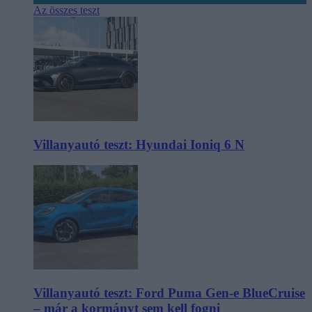
Az összes teszt
Villanyautó teszt: Hyundai Ioniq 6 N
Villanyautó teszt: Ford Puma Gen-e BlueCruise
– már a kormányt sem kell fogni