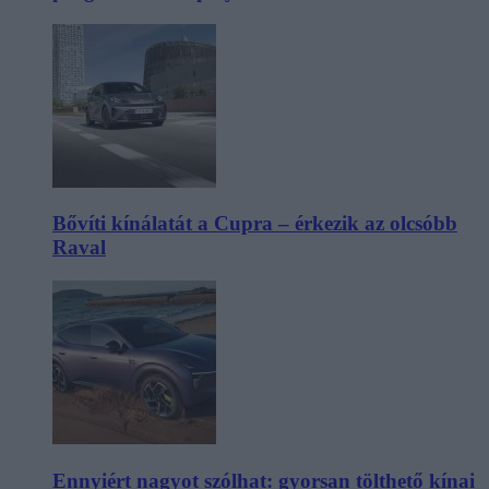
Bővíti kínálatát a Cupra – érkezik az olcsóbb
Raval
Ennyiért nagyot szólhat: gyorsan tölthető kínai