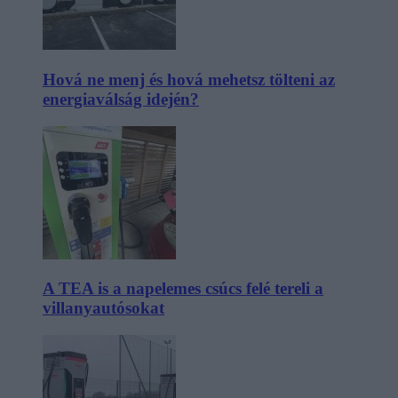
Hová ne menj és hová mehetsz tölteni az
energiaválság idején?
A TEA is a napelemes csúcs felé tereli a
villanyautósokat