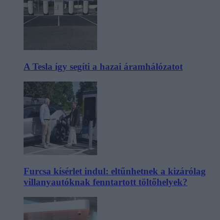
A Tesla így segíti a hazai áramhálózatot
Furcsa kísérlet indul: eltűnhetnek a kizárólag
villanyautóknak fenntartott töltőhelyek?