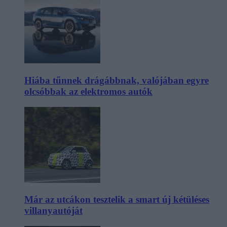
Hiába tűnnek drágábbnak, valójában egyre
olcsóbbak az elektromos autók
Már az utcákon tesztelik a smart új kétüléses
villanyautóját