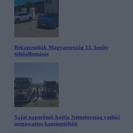
Bekapcsolták Magyarország 13. Ionity
töltőállomását
Saját naperőmű hajtja Németország vadiúj
megawattos kamiontöltőit