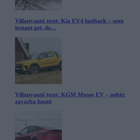
Villanyautó teszt: Kia EV4 fastback – nem
instant get, de…
Villanyautó teszt: KGM Musso EV – nehéz
zavarba hozni