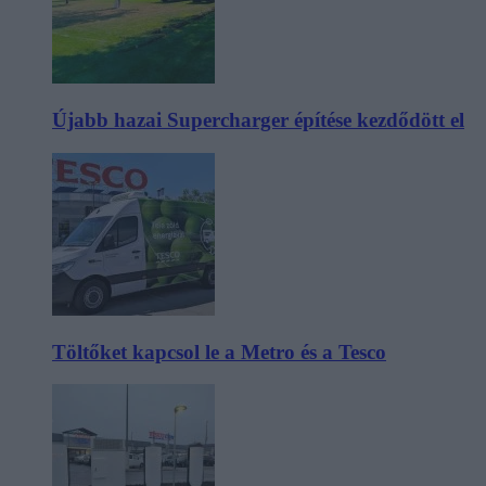
Újabb hazai Supercharger építése kezdődött el
Töltőket kapcsol le a Metro és a Tesco