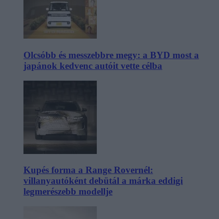
Olcsóbb és messzebbre megy: a BYD most a
japánok kedvenc autóit vette célba
Kupés forma a Range Rovernél:
villanyautóként debütál a márka eddigi
legmerészebb modellje