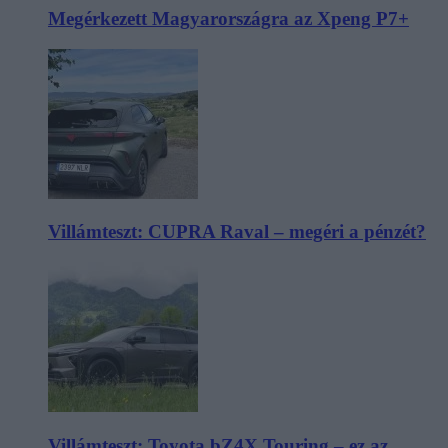
Megérkezett Magyarországra az Xpeng P7+
Villámteszt: CUPRA Raval – megéri a pénzét?
Villámteszt: Toyota bZ4X Touring – ez az,