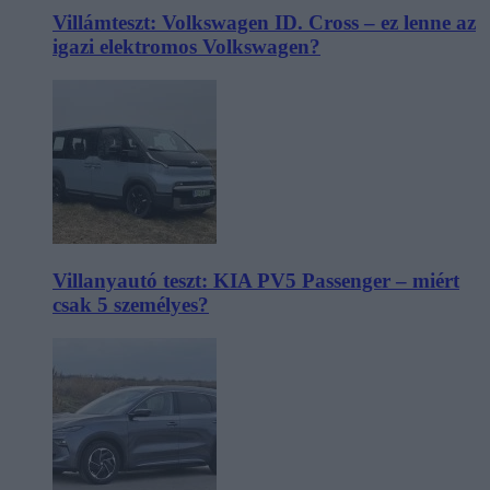
Villámteszt: Volkswagen ID. Cross – ez lenne az
igazi elektromos Volkswagen?
Villanyautó teszt: KIA PV5 Passenger – miért
csak 5 személyes?