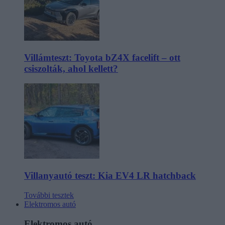
Villámteszt: Toyota bZ4X facelift – ott
csiszolták, ahol kellett?
Villanyautó teszt: Kia EV4 LR hatchback
További tesztek
Elektromos autó
Elektromos autó