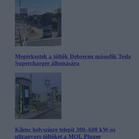
Megérkeztek a töltők Debrecen második Tesla
Supercharger állomására
Kilenc helyszínre telepít 300–600 kW-os
ultragyors töltőket a MOL Plugee