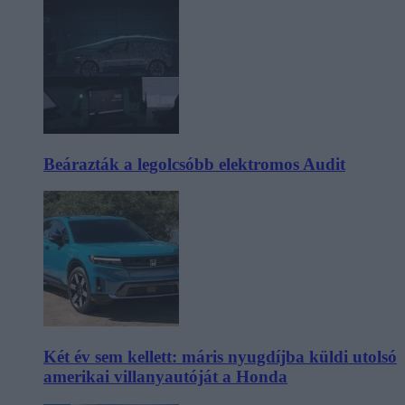
Beárazták a legolcsóbb elektromos Audit
Két év sem kellett: máris nyugdíjba küldi utolsó
amerikai villanyautóját a Honda