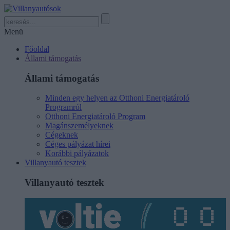
Menü
Főoldal
Állami támogatás
Állami támogatás
Minden egy helyen az Otthoni Energiatároló
Programról
Otthoni Energiatároló Program
Magánszemélyeknek
Cégeknek
Céges pályázat hírei
Korábbi pályázatok
Villanyautó tesztek
Villanyautó tesztek