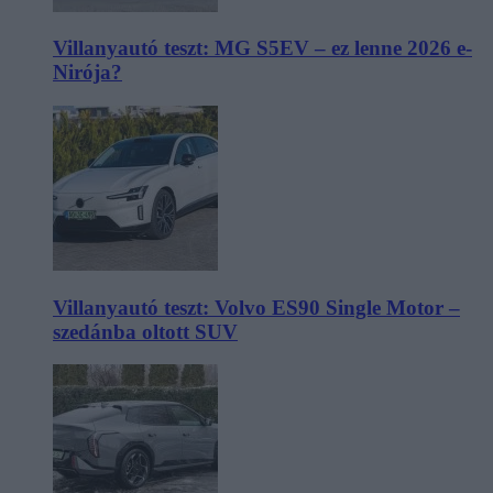
Villanyautó teszt: MG S5EV – ez lenne 2026 e-
Nirója?
Villanyautó teszt: Volvo ES90 Single Motor –
szedánba oltott SUV