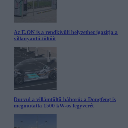
Az E.ON is a rendkívüli helyzethez igazítja a
villanyautó-töltőit
Durvul a villámtöltő-háború: a Dongfeng is
megmutatta 1500 kW-os fegyverét