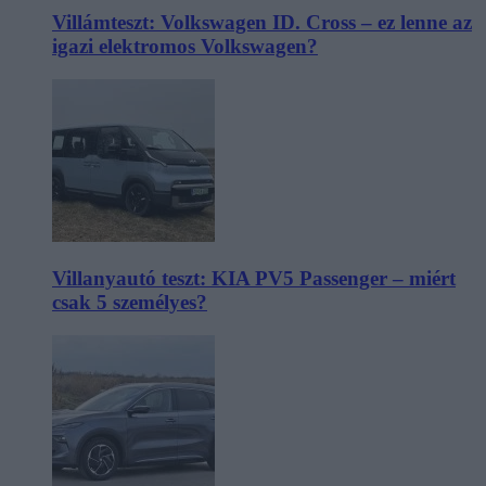
Villámteszt: Volkswagen ID. Cross – ez lenne az
igazi elektromos Volkswagen?
Villanyautó teszt: KIA PV5 Passenger – miért
csak 5 személyes?