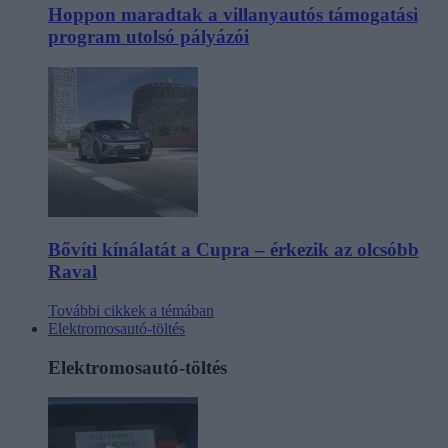
Hoppon maradtak a villanyautós támogatási
program utolsó pályázói
Bővíti kínálatát a Cupra – érkezik az olcsóbb
Raval
További cikkek a témában
Elektromosautó-töltés
Elektromosautó-töltés