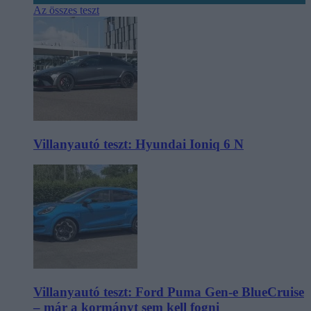
Az összes teszt
Villanyautó teszt: Hyundai Ioniq 6 N
Villanyautó teszt: Ford Puma Gen-e BlueCruise
– már a kormányt sem kell fogni