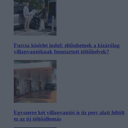
Furcsa kísérlet indul: eltűnhetnek a kizárólag
villanyautóknak fenntartott töltőhelyek?
Egyszerre két villanyautót is tíz perc alatt feltölt
ez az új töltőállomás