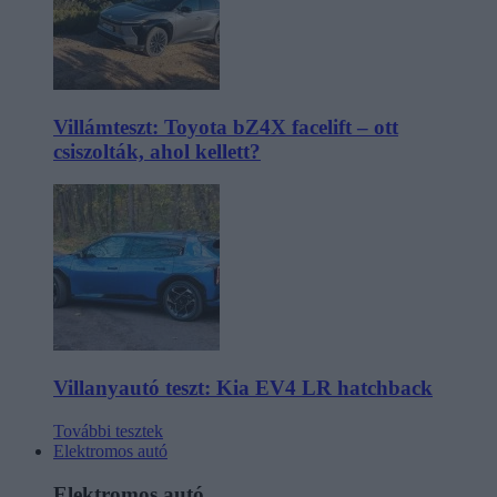
Villámteszt: Toyota bZ4X facelift – ott
csiszolták, ahol kellett?
Villanyautó teszt: Kia EV4 LR hatchback
További tesztek
Elektromos autó
Elektromos autó