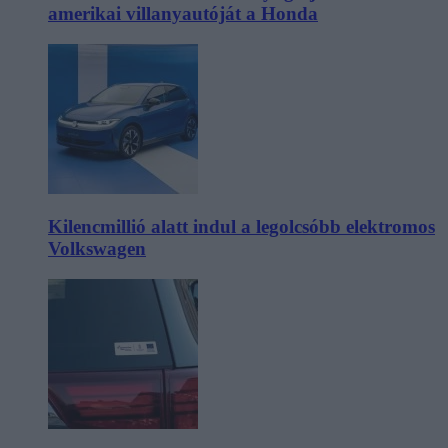
amerikai villanyautóját a Honda
Kilencmillió alatt indul a legolcsóbb elektromos
Volkswagen