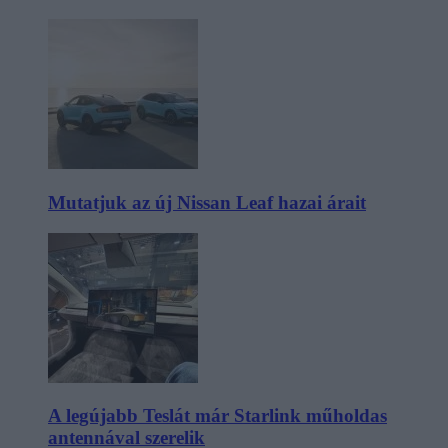
Mutatjuk az új Nissan Leaf hazai árait
A legújabb Teslát már Starlink műholdas
antennával szerelik