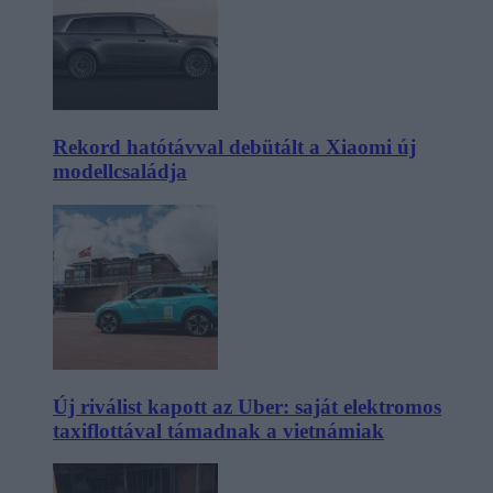
Rekord hatótávval debütált a Xiaomi új
modellcsaládja
Új riválist kapott az Uber: saját elektromos
taxiflottával támadnak a vietnámiak