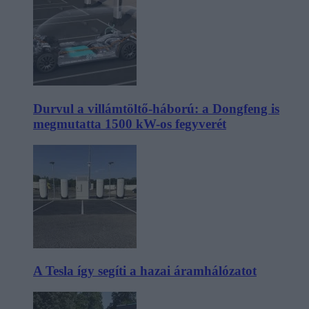
Durvul a villámtöltő-háború: a Dongfeng is
megmutatta 1500 kW-os fegyverét
A Tesla így segíti a hazai áramhálózatot