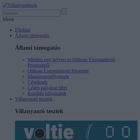
Menü
Főoldal
Állami támogatás
Állami támogatás
Minden egy helyen az Otthoni Energiatároló
Programról
Otthoni Energiatároló Program
Magánszemélyeknek
Cégeknek
Céges pályázat hírei
Korábbi pályázatok
Villanyautó tesztek
Villanyautó tesztek