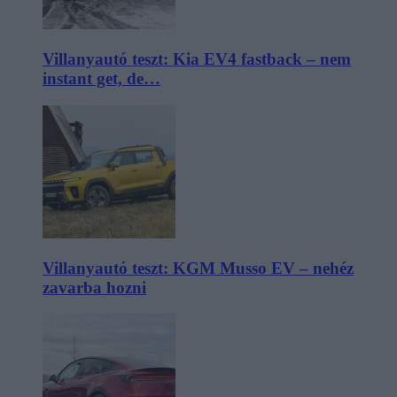
Villanyautó teszt: Kia EV4 fastback – nem
instant get, de…
Villanyautó teszt: KGM Musso EV – nehéz
zavarba hozni