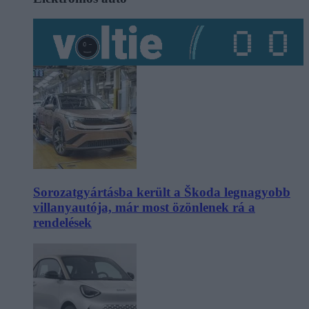
Sorozatgyártásba került a Škoda legnagyobb
villanyautója, már most özönlenek rá a
rendelések