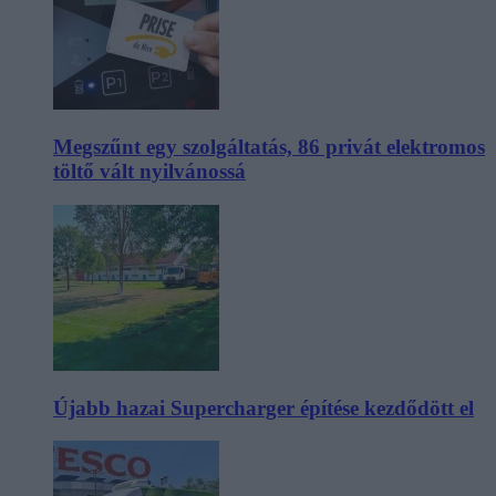
Megszűnt egy szolgáltatás, 86 privát elektromos
töltő vált nyilvánossá
Újabb hazai Supercharger építése kezdődött el