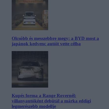
Olcsóbb és messzebbre megy: a BYD most a
japánok kedvenc autóit vette célba
Kupés forma a Range Rovernél:
villanyautóként debütál a márka eddigi
legmerészebb modellje