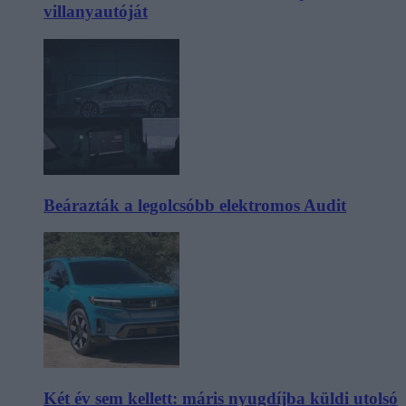
villanyautóját
Beárazták a legolcsóbb elektromos Audit
Két év sem kellett: máris nyugdíjba küldi utolsó