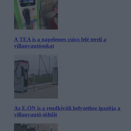
A TEA is a napelemes csúcs felé tereli a
villanyautósokat
Az E.ON is a rendkívüli helyzethez igazítja a
villanyautó-töltőit