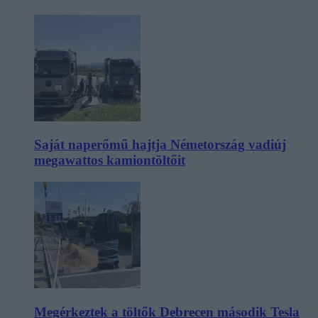
Saját naperőmű hajtja Németország vadiúj
megawattos kamiontöltőit
Megérkeztek a töltők Debrecen második Tesla