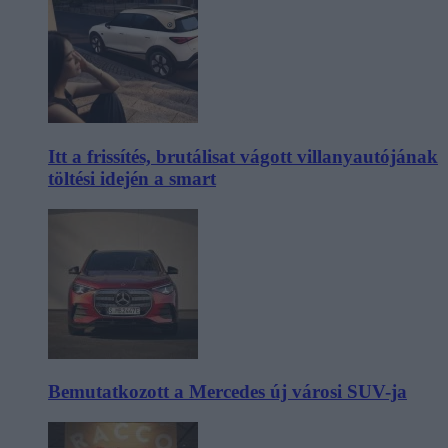
Itt a frissítés, brutálisat vágott villanyautójának
töltési idején a smart
Bemutatkozott a Mercedes új városi SUV-ja