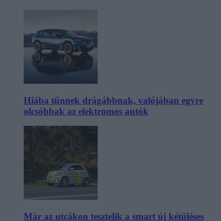
Hiába tűnnek drágábbnak, valójában egyre
olcsóbbak az elektromos autók
Már az utcákon tesztelik a smart új kétüléses