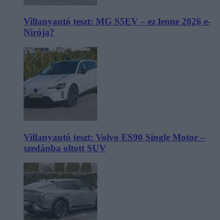
Villanyautó teszt: MG S5EV – ez lenne 2026 e-
Nirója?
Villanyautó teszt: Volvo ES90 Single Motor –
szedánba oltott SUV