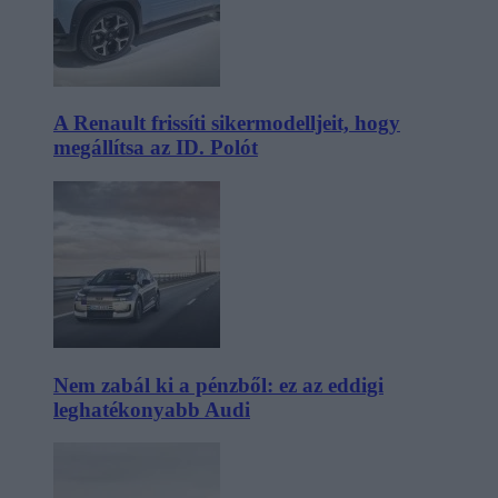
A Renault frissíti sikermodelljeit, hogy
megállítsa az ID. Polót
Nem zabál ki a pénzből: ez az eddigi
leghatékonyabb Audi