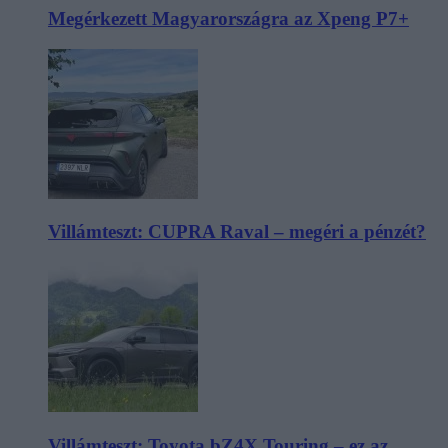
Megérkezett Magyarországra az Xpeng P7+
Villámteszt: CUPRA Raval – megéri a pénzét?
Villámteszt: Toyota bZ4X Touring – ez az,