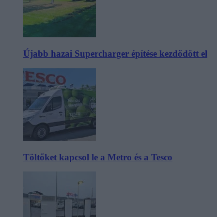
Újabb hazai Supercharger építése kezdődött el
Töltőket kapcsol le a Metro és a Tesco