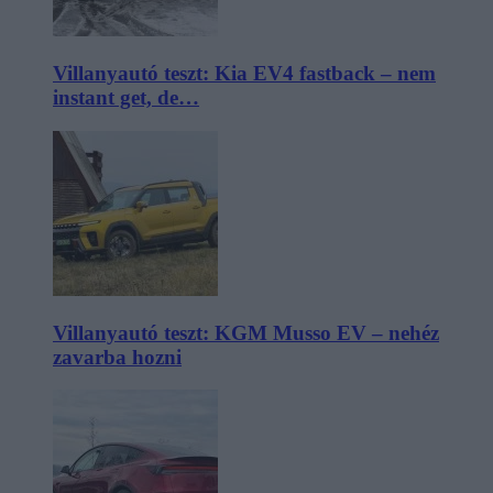
Villanyautó teszt: Kia EV4 fastback – nem
instant get, de…
Villanyautó teszt: KGM Musso EV – nehéz
zavarba hozni