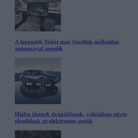
A legújabb Teslát már Starlink műholdas
antennával szerelik
Hiába tűnnek drágábbnak, valójában egyre
olcsóbbak az elektromos autók