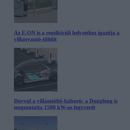
Az E.ON is a rendkívüli helyzethez igazítja a
villanyautó-töltőit
Durvul a villámtöltő-háború: a Dongfeng is
megmutatta 1500 kW-os fegyverét