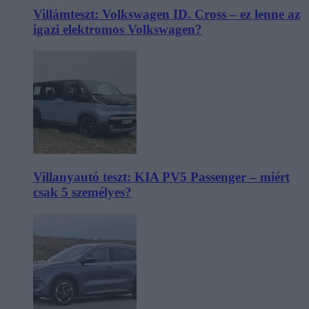
Villámteszt: Volkswagen ID. Cross – ez lenne az
igazi elektromos Volkswagen?
Villanyautó teszt: KIA PV5 Passenger – miért
csak 5 személyes?