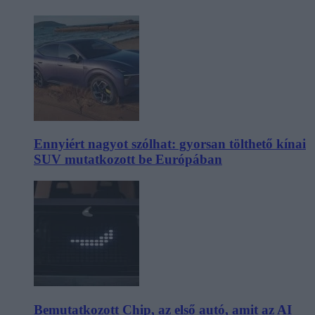
Ennyiért nagyot szólhat: gyorsan tölthető kínai
SUV mutatkozott be Európában
Bemutatkozott Chip, az első autó, amit az AI