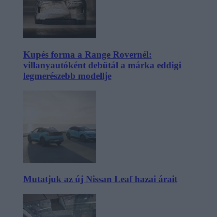
Kupés forma a Range Rovernél:
villanyautóként debütál a márka eddigi
legmerészebb modellje
Mutatjuk az új Nissan Leaf hazai árait