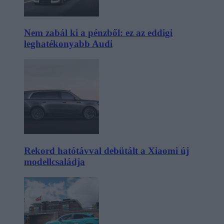
Nem zabál ki a pénzből: ez az eddigi
leghatékonyabb Audi
Rekord hatótávval debütált a Xiaomi új
modellcsaládja