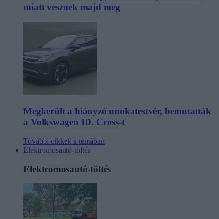
miatt vesznek majd meg
Megkerült a hiányzó unokatestvér, bemutatták
a Volkswagen ID. Cross-t
További cikkek a témában
Elektromosautó-töltés
Elektromosautó-töltés