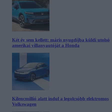
Két év sem kellett: máris nyugdíjba küldi utolsó
amerikai villanyautóját a Honda
Kilencmillió alatt indul a legolcsóbb elektromos
Volkswagen