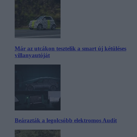
Már az utcákon tesztelik a smart új kétüléses
villanyautóját
Beárazták a legolcsóbb elektromos Audit