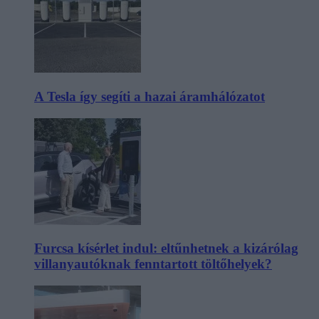
A Tesla így segíti a hazai áramhálózatot
Furcsa kísérlet indul: eltűnhetnek a kizárólag
villanyautóknak fenntartott töltőhelyek?