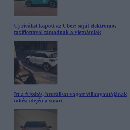
Új riválist kapott az Uber: saját elektromos
taxiflottával támadnak a vietnámiak
Itt a frissítés, brutálisat vágott villanyautójának
töltési idején a smart