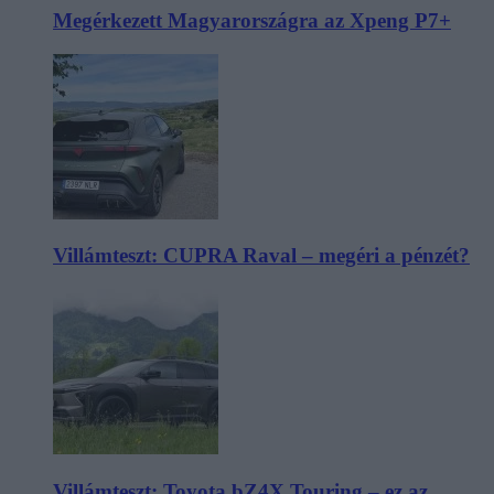
Megérkezett Magyarországra az Xpeng P7+
Villámteszt: CUPRA Raval – megéri a pénzét?
Villámteszt: Toyota bZ4X Touring – ez az,