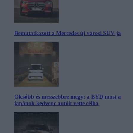
Bemutatkozott a Mercedes új városi SUV-ja
Olcsóbb és messzebbre megy: a BYD most a
japánok kedvenc autóit vette célba