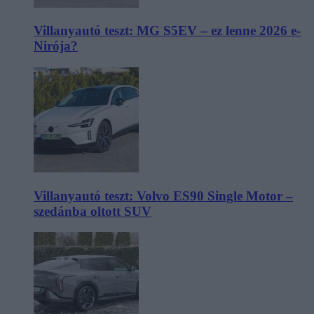
Villanyautó teszt: MG S5EV – ez lenne 2026 e-
Nirója?
Villanyautó teszt: Volvo ES90 Single Motor –
szedánba oltott SUV