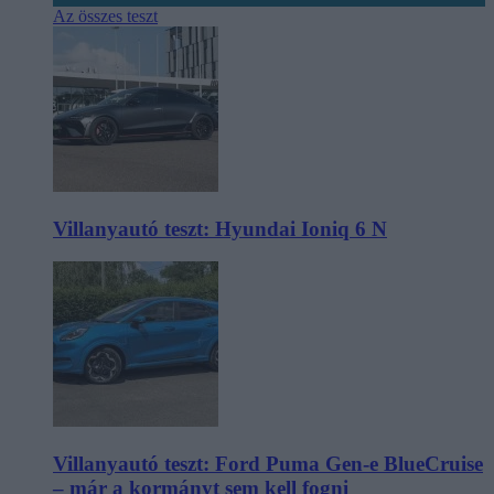
Az összes teszt
Villanyautó teszt: Hyundai Ioniq 6 N
Villanyautó teszt: Ford Puma Gen-e BlueCruise
– már a kormányt sem kell fogni