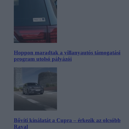
Hoppon maradtak a villanyautós támogatási
program utolsó pályázói
Bővíti kínálatát a Cupra – érkezik az olcsóbb
Raval