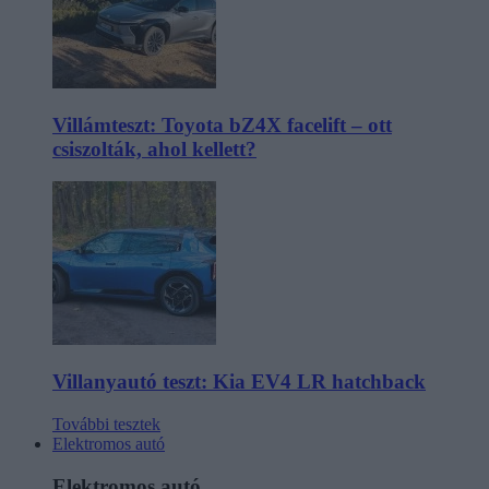
Villámteszt: Toyota bZ4X facelift – ott
csiszolták, ahol kellett?
Villanyautó teszt: Kia EV4 LR hatchback
További tesztek
Elektromos autó
Elektromos autó