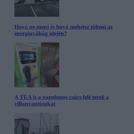
Hová ne menj és hová mehetsz tölteni az
energiaválság idején?
A TEA is a napelemes csúcs felé tereli a
villanyautósokat