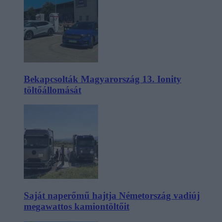
Bekapcsolták Magyarország 13. Ionity
töltőállomását
Saját naperőmű hajtja Németország vadiúj
megawattos kamiontöltőit