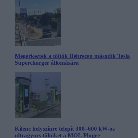
Megérkeztek a töltők Debrecen második Tesla
Supercharger állomására
Kilenc helyszínre telepít 300–600 kW-os
ultragyors töltőket a MOL Plugee