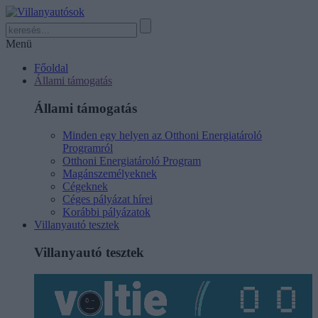
Menü
Főoldal
Állami támogatás
Állami támogatás
Minden egy helyen az Otthoni Energiatároló
Programról
Otthoni Energiatároló Program
Magánszemélyeknek
Cégeknek
Céges pályázat hírei
Korábbi pályázatok
Villanyautó tesztek
Villanyautó tesztek