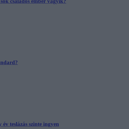
e sok családos ember vágyik?
tandard?
év teslázás szinte ingyen