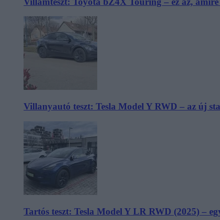
Villámteszt: Toyota bZ4X Touring – ez az, amir
Villanyautó teszt: Tesla Model Y RWD – az új s
Tartós teszt: Tesla Model Y LR RWD (2025) – egy 