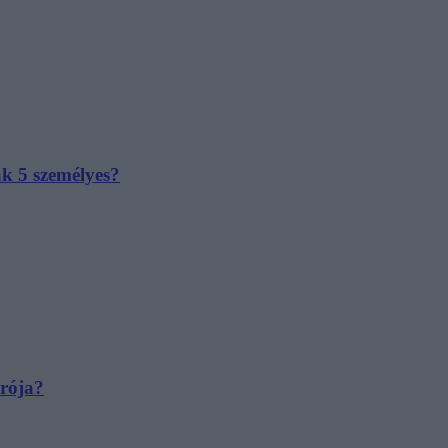
ak 5 személyes?
irója?