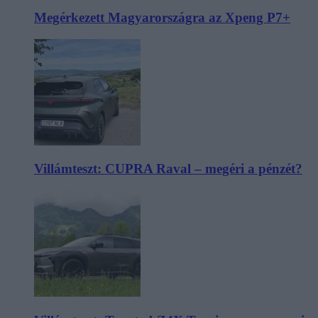
Megérkezett Magyarországra az Xpeng P7+
Villámteszt: CUPRA Raval – megéri a pénzét?