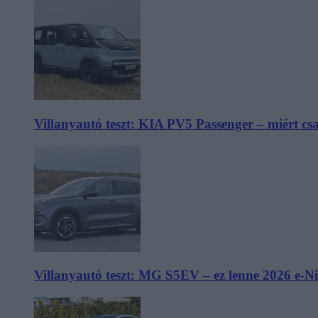
Villanyautó teszt: KIA PV5 Passenger – miért cs
Villanyautó teszt: MG S5EV – ez lenne 2026 e-N