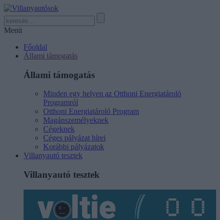
Menü
Főoldal
Állami támogatás
Állami támogatás
Minden egy helyen az Otthoni Energiatároló
Programról
Otthoni Energiatároló Program
Magánszemélyeknek
Cégeknek
Céges pályázat hírei
Korábbi pályázatok
Villanyautó tesztek
Villanyautó tesztek