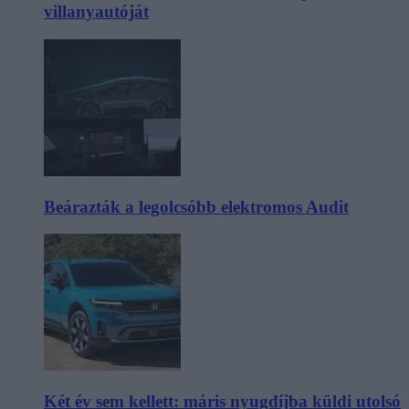
villanyautóját
Beárazták a legolcsóbb elektromos Audit
Két év sem kellett: máris nyugdíjba küldi utolsó