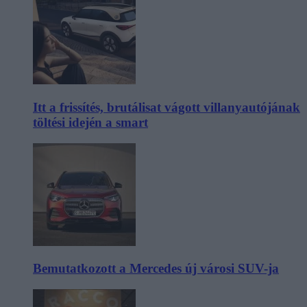
Itt a frissítés, brutálisat vágott villanyautójának
töltési idején a smart
Bemutatkozott a Mercedes új városi SUV-ja