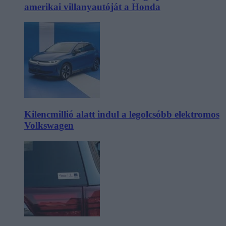
amerikai villanyautóját a Honda
Kilencmillió alatt indul a legolcsóbb elektromos
Volkswagen