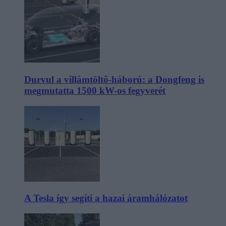
Durvul a villámtöltő-háború: a Dongfeng is
megmutatta 1500 kW-os fegyverét
A Tesla így segíti a hazai áramhálózatot