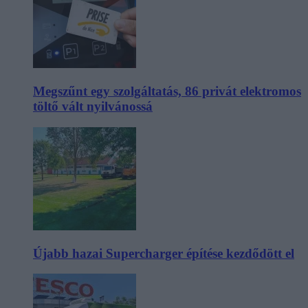
Megszűnt egy szolgáltatás, 86 privát elektromos
töltő vált nyilvánossá
Újabb hazai Supercharger építése kezdődött el