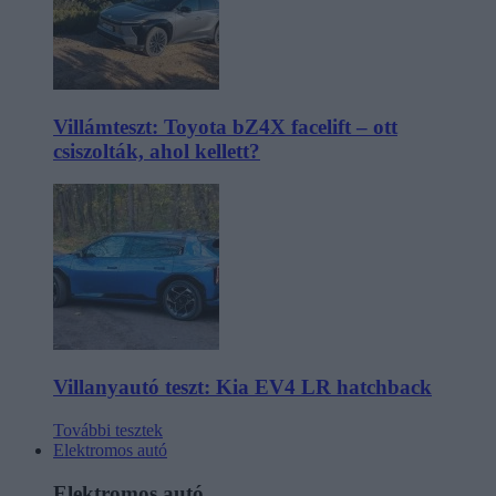
Villámteszt: Toyota bZ4X facelift – ott
csiszolták, ahol kellett?
Villanyautó teszt: Kia EV4 LR hatchback
További tesztek
Elektromos autó
Elektromos autó