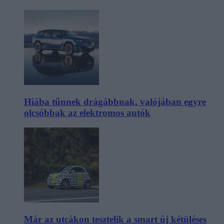
Hiába tűnnek drágábbnak, valójában egyre
olcsóbbak az elektromos autók
Már az utcákon tesztelik a smart új kétüléses