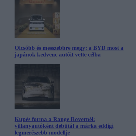
Olcsóbb és messzebbre megy: a BYD most a
japánok kedvenc autóit vette célba
Kupés forma a Range Rovernél:
villanyautóként debütál a márka eddigi
legmerészebb modellje