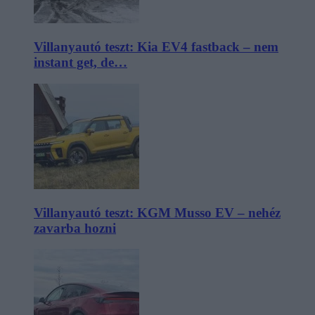
Villanyautó teszt: Kia EV4 fastback – nem
instant get, de…
Villanyautó teszt: KGM Musso EV – nehéz
zavarba hozni