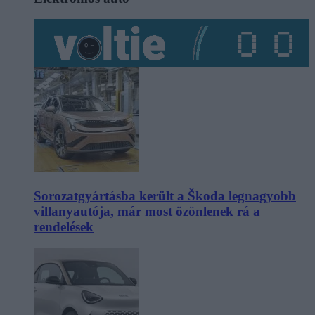
Sorozatgyártásba került a Škoda legnagyobb
villanyautója, már most özönlenek rá a
rendelések