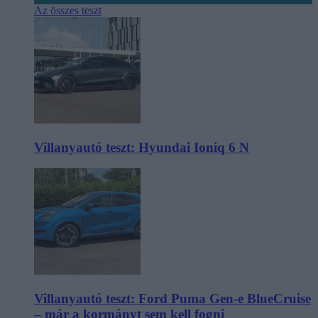
Az összes teszt
Villanyautó teszt: Hyundai Ioniq 6 N
Villanyautó teszt: Ford Puma Gen-e BlueCruise
– már a kormányt sem kell fogni