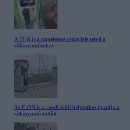
A TEA is a napelemes csúcs felé tereli a
villanyautósokat
Az E.ON is a rendkívüli helyzethez igazítja a
villanyautó-töltőit