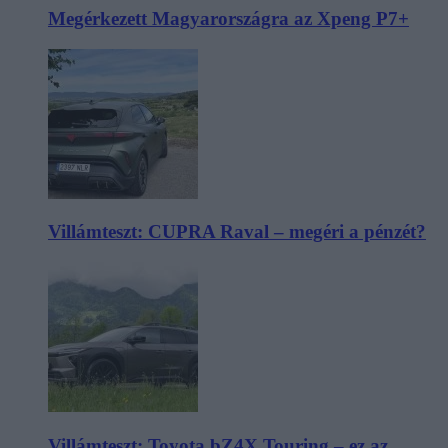
Megérkezett Magyarországra az Xpeng P7+
Villámteszt: CUPRA Raval – megéri a pénzét?
Villámteszt: Toyota bZ4X Touring – ez az,