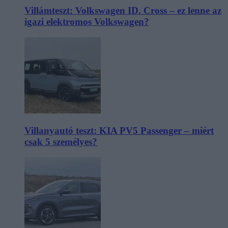
Villámteszt: Volkswagen ID. Cross – ez lenne az
igazi elektromos Volkswagen?
Villanyautó teszt: KIA PV5 Passenger – miért
csak 5 személyes?