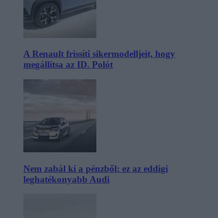
A Renault frissíti sikermodelljeit, hogy
megállítsa az ID. Polót
Nem zabál ki a pénzből: ez az eddigi
leghatékonyabb Audi