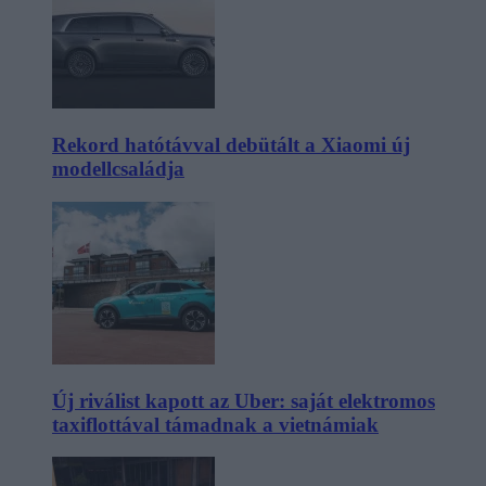
Rekord hatótávval debütált a Xiaomi új
modellcsaládja
Új riválist kapott az Uber: saját elektromos
taxiflottával támadnak a vietnámiak