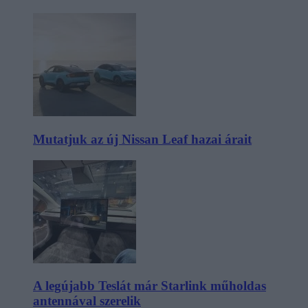
Mutatjuk az új Nissan Leaf hazai árait
A legújabb Teslát már Starlink műholdas
antennával szerelik