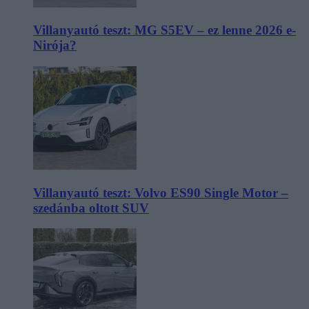
Villanyautó teszt: MG S5EV – ez lenne 2026 e-
Nirója?
Villanyautó teszt: Volvo ES90 Single Motor –
szedánba oltott SUV