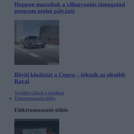
Hoppon maradtak a villanyautós támogatási
program utolsó pályázói
Bővíti kínálatát a Cupra – érkezik az olcsóbb
Raval
További cikkek a témában
Elektromosautó-töltés
Elektromosautó-töltés