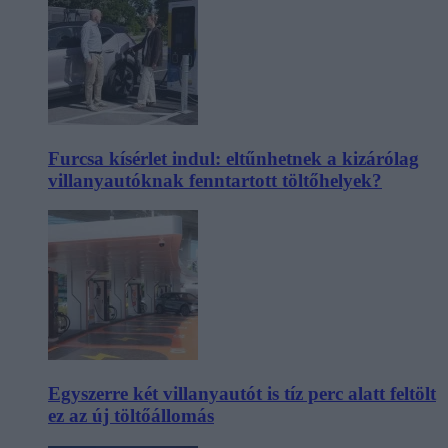
Furcsa kísérlet indul: eltűnhetnek a kizárólag
villanyautóknak fenntartott töltőhelyek?
Egyszerre két villanyautót is tíz perc alatt feltölt
ez az új töltőállomás